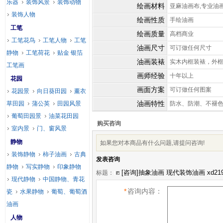
乐器
装饰风景
装饰动物
绘画材料
亚麻油画布,专业油
装饰人物
绘画性质
手绘油画
工笔
绘画质量
高档商业
工笔花鸟
工笔人物
工笔
油画尺寸
可订做任何尺寸
静物
工笔荷花
贴金 银箔
油画装裱
实木内框装裱，外
工笔画
画师经验
十年以上
花园
画面方案
可订做任何图案
花园景
向日葵田园
薰衣
油画特性
草田园
蒲公英
田园风景
防水、防潮、不褪
葡萄田园景
油菜花田园
购买咨询
室内景
门、窗风景
静物
如果您对本商品有什么问题,请提问咨询!
装饰静物
柿子油画
古典
发表咨询
静物
写实静物
印象静物
标题：
现代静物
中国静物、青花
*
咨询内容：
瓷
水果静物
葡萄、葡萄酒
油画
人物