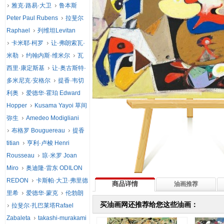
雅克·路易·大卫
鲁本斯
Peter Paul Rubens
拉斐尔
Raphael
列维坦Levitan
卡米耶·柯罗
让·弗朗索瓦·
米勒
约翰内斯·维米尔
瓦
西里·康定斯基
让·奥古斯特·
多米尼克·安格尔
提香·韦切
利奥
爱德华·霍珀 Edward
Hopper
Kusama Yayoi 草间
弥生
Amedeo Modigliani
布格罗 Bouguereau
提香
titian
亨利·卢梭 Henri
Rousseau
琼·米罗 Joan
Miro
奥迪隆·雷东 ODILON
REDON
卡斯帕·大卫·弗里德
商品详情
油画推荐
里希
爱德华·蒙克
伦勃朗
买油画网还推荐给您这些油画：
拉斐尔·扎巴莱塔Rafael
Zabaleta
takashi-murakami