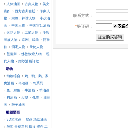
人体油画
古典人物
美女
贵妇
西方古典宫廷
印象人
联系方式：
物
宗教、神话人物
小孩油
画
中国人物
中国宫廷油画
*
验证码：
运动人物
工笔人物
少数
民族人物
京剧、戏曲
阿拉
伯
酒吧人物
天使人物
芭蕾舞
佛教敦煌人物
现
代人物
婚纱油画订做
动物
动物综合
鸡、鸭、鹅、家
禽油画
马油画
鸟系列
鱼、鲤鱼
牛油画
羊油画
狗油画
天鹅
孔雀
鹿油
画
狮子油画
雕塑壁画
3D艺术画
壁画,墙绘油画
雕塑 景观造形 摆设 摆件 工