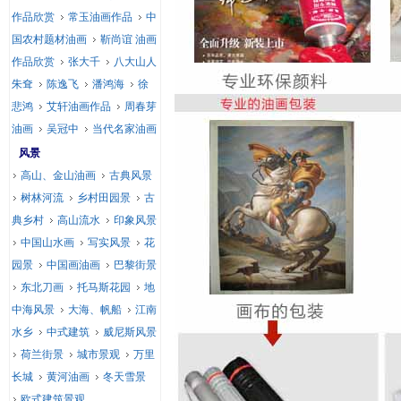
作品欣赏
常玉油画作品
中
国农村题材油画
靳尚谊 油画
作品欣赏
张大千
八大山人
朱耷
陈逸飞
潘鸿海
徐
悲鸿
艾轩油画作品
周春芽
油画
吴冠中
当代名家油画
风景
高山、金山油画
古典风景
树林河流
乡村田园景
古
典乡村
高山流水
印象风景
中国山水画
写实风景
花
园景
中国画油画
巴黎街景
东北刀画
托马斯花园
地
中海风景
大海、帆船
江南
水乡
中式建筑
威尼斯风景
荷兰街景
城市景观
万里
长城
黄河油画
冬天雪景
欧式建筑景观