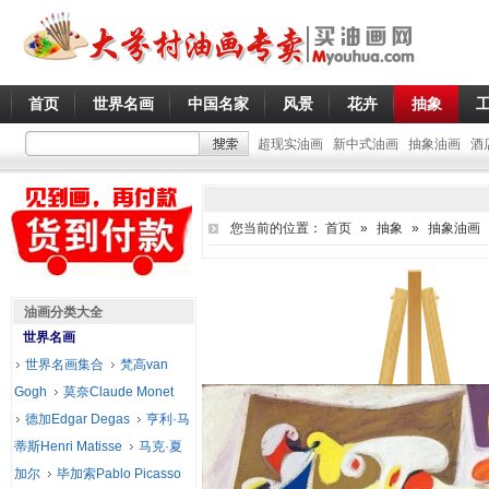
首页
世界名画
中国名家
风景
花卉
抽象
超现实油画
新中式油画
抽象油画
酒
您当前的位置：
首页
»
抽象
»
抽象油画
油画分类大全
世界名画
世界名画集合
梵高van
Gogh
莫奈Claude Monet
德加Edgar Degas
亨利·马
蒂斯Henri Matisse
马克·夏
加尔
毕加索Pablo Picasso