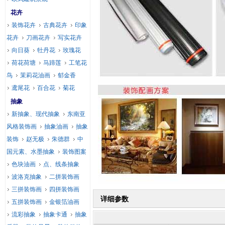
花卉
装饰花卉
古典花卉
印象
花卉
刀画花卉
写实花卉
向日葵
牡丹花
玫瑰花
荷花荷塘
马蹄莲
工笔花
鸟
茉莉花油画
郁金香
鸢尾花
百合花
菊花
抽象
新抽象、现代抽象
东南亚
风格装饰画
抽象油画
抽象
装饰
赵无极
朱德群
中
国元素、水墨抽象
装饰图案
色块油画
点、线条抽象
波洛克抽象
二拼装饰画
三拼装饰画
四拼装饰画
详细参数
五拼装饰画
金银箔油画
流彩抽象
抽象卡通
抽象