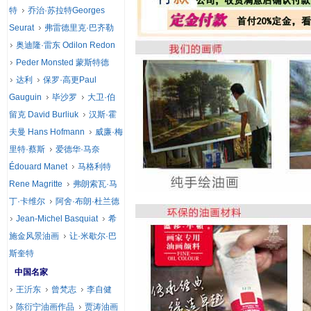
特
乔治·苏拉特Georges
Seurat
弗雷德里克·巴齐勒
奥迪隆·雷东 Odilon Redon
Peder Monsted 蒙斯特德
达利
保罗·高更Paul
Gauguin
毕沙罗
大卫·伯
留克 David Burliuk
汉斯·霍
夫曼 Hans Hofmann
威廉·梅
里特·蔡斯
爱德华·马奈
Édouard Manet
马格利特
Rene Magritte
弗朗索瓦·马
丁·卡维尔
阿舍·布朗·杜兰德
Jean-Michel Basquiat
希
施金风景油画
让·米歇尔·巴
斯奎特
中国名家
王沂东
曾梵志
李自健
陈衍宁油画作品
贾涛油画