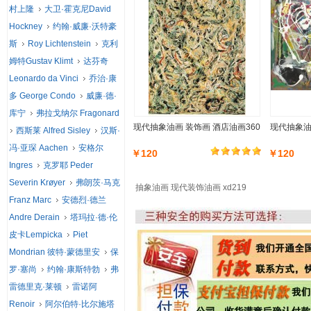
村上隆
大卫·霍克尼David
Hockney
约翰·威廉·沃特豪
斯
Roy Lichtenstein
克利
姆特Gustav Klimt
达芬奇
Leonardo da Vinci
乔治·康
多 George Condo
威廉·德·
库宁
弗拉戈纳尔 Fragonard
现代抽象油画 装饰画 酒店油画360
现代抽象油
西斯莱 Alfred Sisley
汉斯·
冯·亚琛 Aachen
安格尔
￥120
￥120
Ingres
克罗耶 Peder
Severin Krøyer
弗朗茨·马克
抽象油画 现代装饰油画 xd219
Franz Marc
安德烈·德兰
Andre Derain
塔玛拉·德·伦
皮卡Lempicka
Piet
Mondrian 彼特·蒙德里安
保
罗·塞尚
约翰·康斯特勃
弗
雷德里克·莱顿
雷诺阿
Renoir
阿尔伯特·比尔施塔