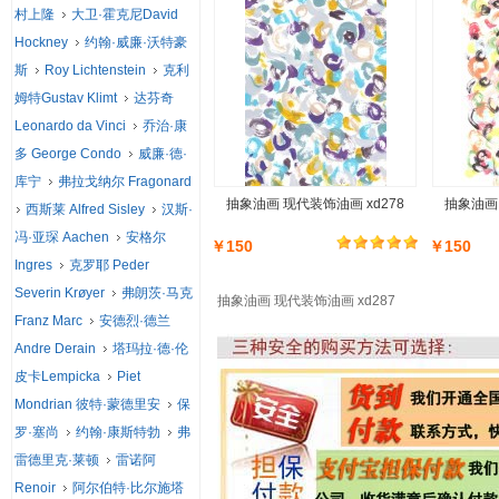
村上隆
大卫·霍克尼David
Hockney
约翰·威廉·沃特豪
斯
Roy Lichtenstein
克利
姆特Gustav Klimt
达芬奇
Leonardo da Vinci
乔治·康
多 George Condo
威廉·德·
库宁
弗拉戈纳尔 Fragonard
抽象油画 现代装饰油画 xd278
抽象油画 
西斯莱 Alfred Sisley
汉斯·
冯·亚琛 Aachen
安格尔
￥150
￥150
Ingres
克罗耶 Peder
Severin Krøyer
弗朗茨·马克
抽象油画 现代装饰油画 xd287
Franz Marc
安德烈·德兰
Andre Derain
塔玛拉·德·伦
皮卡Lempicka
Piet
Mondrian 彼特·蒙德里安
保
罗·塞尚
约翰·康斯特勃
弗
雷德里克·莱顿
雷诺阿
Renoir
阿尔伯特·比尔施塔