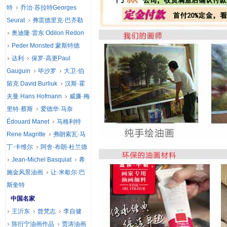
特
乔治·苏拉特Georges
Seurat
弗雷德里克·巴齐勒
奥迪隆·雷东 Odilon Redon
Peder Monsted 蒙斯特德
达利
保罗·高更Paul
Gauguin
毕沙罗
大卫·伯
留克 David Burliuk
汉斯·霍
夫曼 Hans Hofmann
威廉·梅
里特·蔡斯
爱德华·马奈
Édouard Manet
马格利特
Rene Magritte
弗朗索瓦·马
丁·卡维尔
阿舍·布朗·杜兰德
Jean-Michel Basquiat
希
施金风景油画
让·米歇尔·巴
斯奎特
中国名家
王沂东
曾梵志
李自健
陈衍宁油画作品
贾涛油画