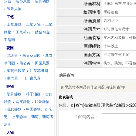
乐器
装饰风景
装饰动物
绘画材料
亚麻油画布,专业油
装饰人物
绘画性质
手绘油画
工笔
绘画质量
高档商业
工笔花鸟
工笔人物
工笔
油画尺寸
可订做任何尺寸
静物
工笔荷花
贴金 银箔
油画装裱
实木内框装裱，外
工笔画
画师经验
十年以上
花园
画面方案
可订做任何图案
花园景
向日葵田园
薰衣
油画特性
草田园
蒲公英
田园风景
防水、防潮、不褪
葡萄田园景
油菜花田园
购买咨询
室内景
门、窗风景
静物
如果您对本商品有什么问题,请提问咨询!
装饰静物
柿子油画
古典
发表咨询
静物
写实静物
印象静物
标题：
现代静物
中国静物、青花
*
咨询内容：
瓷
水果静物
葡萄、葡萄酒
油画
人物