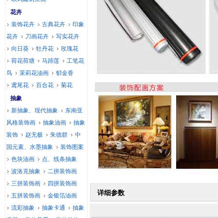
花卉
装饰花卉
古典花卉
印象
花卉
刀画花卉
写实花卉
向日葵
牡丹花
玫瑰花
荷花荷塘
马蹄莲
工笔花
鸟
茉莉花油画
郁金香
鸢尾花
百合花
菊花
抽象
新抽象、现代抽象
东南亚
风格装饰画
抽象油画
抽象
装饰
赵无极
朱德群
中
国元素、水墨抽象
装饰图案
色块油画
点、线条抽象
波洛克抽象
二拼装饰画
三拼装饰画
四拼装饰画
详细参数
五拼装饰画
金银箔油画
流彩抽象
抽象卡通
抽象