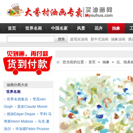
首页
世界名画
中国名家
风景
花卉
抽象
超现实油画
新中式油画
抽象油画
酒
您当前的位置：
首页
»
抽象
»
点、线条
油画分类大全
世界名画
世界名画集合
梵高van
Gogh
莫奈Claude Monet
德加Edgar Degas
亨利·马
蒂斯Henri Matisse
马克·夏
加尔
毕加索Pablo Picasso