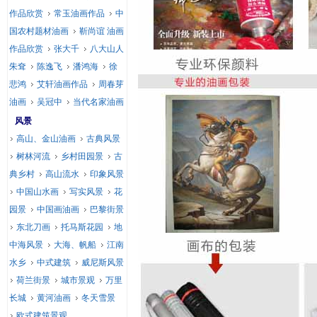
作品欣赏
常玉油画作品
中
国农村题材油画
靳尚谊 油画
作品欣赏
张大千
八大山人
朱耷
陈逸飞
潘鸿海
徐
悲鸿
艾轩油画作品
周春芽
油画
吴冠中
当代名家油画
风景
高山、金山油画
古典风景
树林河流
乡村田园景
古
典乡村
高山流水
印象风景
中国山水画
写实风景
花
园景
中国画油画
巴黎街景
东北刀画
托马斯花园
地
中海风景
大海、帆船
江南
水乡
中式建筑
威尼斯风景
荷兰街景
城市景观
万里
长城
黄河油画
冬天雪景
欧式建筑景观