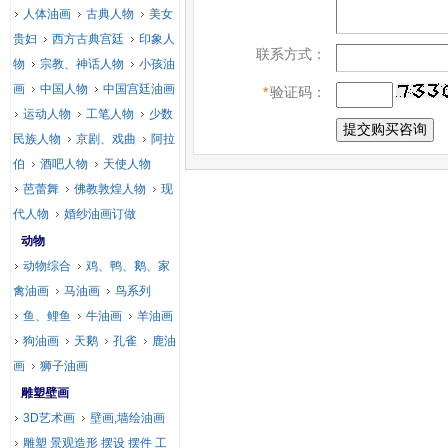
人体油画
古典人物
美女
贵妇
西方古典宫廷
印象人
联系方式：
物
宗教、神话人物
小孩油
画
中国人物
中国宫廷油画
*
验证码：
运动人物
工笔人物
少数
民族人物
京剧、戏曲
阿拉
伯
酒吧人物
天使人物
芭蕾舞
佛教敦煌人物
现
代人物
婚纱油画订做
动物
动物综合
鸡、鸭、鹅、家
禽油画
马油画
鸟系列
鱼、鲤鱼
牛油画
羊油画
狗油画
天鹅
孔雀
鹿油
画
狮子油画
雕塑壁画
3D艺术画
壁画,墙绘油画
雕塑 景观造形 摆设 摆件 工