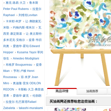
雅克·路易·大卫
鲁本斯
Peter Paul Rubens
拉斐尔
Raphael
列维坦Levitan
卡米耶·柯罗
让·弗朗索瓦·
米勒
约翰内斯·维米尔
瓦
西里·康定斯基
让·奥古斯特·
多米尼克·安格尔
提香·韦切
利奥
爱德华·霍珀 Edward
Hopper
Kusama Yayoi 草间
弥生
Amedeo Modigliani
布格罗 Bouguereau
提香
titian
亨利·卢梭 Henri
Rousseau
琼·米罗 Joan
Miro
奥迪隆·雷东 ODILON
REDON
卡斯帕·大卫·弗里德
商品详情
油画推荐
里希
爱德华·蒙克
伦勃朗
买油画网还推荐给您这些油画：
拉斐尔·扎巴莱塔Rafael
Zabaleta
takashi-murakami