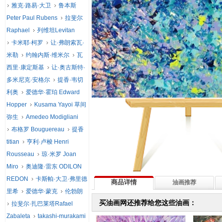
雅克·路易·大卫
鲁本斯
Peter Paul Rubens
拉斐尔
Raphael
列维坦Levitan
卡米耶·柯罗
让·弗朗索瓦·
米勒
约翰内斯·维米尔
瓦
西里·康定斯基
让·奥古斯特·
多米尼克·安格尔
提香·韦切
利奥
爱德华·霍珀 Edward
Hopper
Kusama Yayoi 草间
弥生
Amedeo Modigliani
布格罗 Bouguereau
提香
titian
亨利·卢梭 Henri
Rousseau
琼·米罗 Joan
Miro
奥迪隆·雷东 ODILON
REDON
卡斯帕·大卫·弗里德
商品详情
油画推荐
里希
爱德华·蒙克
伦勃朗
买油画网还推荐给您这些油画：
拉斐尔·扎巴莱塔Rafael
Zabaleta
takashi-murakami