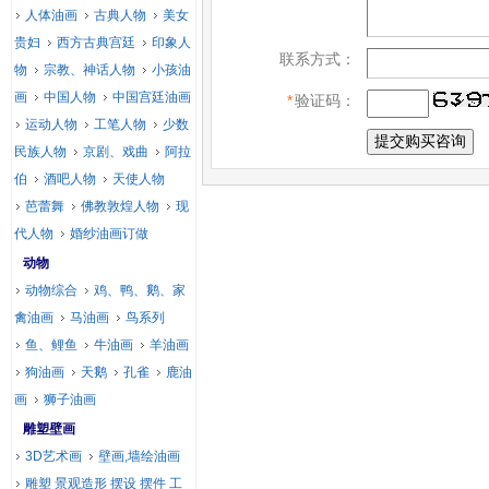
人体油画
古典人物
美女
贵妇
西方古典宫廷
印象人
联系方式：
物
宗教、神话人物
小孩油
画
中国人物
中国宫廷油画
*
验证码：
运动人物
工笔人物
少数
民族人物
京剧、戏曲
阿拉
伯
酒吧人物
天使人物
芭蕾舞
佛教敦煌人物
现
代人物
婚纱油画订做
动物
动物综合
鸡、鸭、鹅、家
禽油画
马油画
鸟系列
鱼、鲤鱼
牛油画
羊油画
狗油画
天鹅
孔雀
鹿油
画
狮子油画
雕塑壁画
3D艺术画
壁画,墙绘油画
雕塑 景观造形 摆设 摆件 工