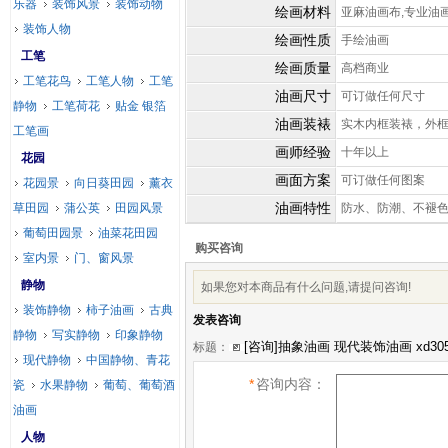
乐器
装饰风景
装饰动物
绘画材料
亚麻油画布,专业油
装饰人物
绘画性质
手绘油画
工笔
绘画质量
高档商业
工笔花鸟
工笔人物
工笔
油画尺寸
可订做任何尺寸
静物
工笔荷花
贴金 银箔
油画装裱
实木内框装裱，外
工笔画
画师经验
十年以上
花园
画面方案
可订做任何图案
花园景
向日葵田园
薰衣
油画特性
草田园
蒲公英
田园风景
防水、防潮、不褪
葡萄田园景
油菜花田园
购买咨询
室内景
门、窗风景
静物
如果您对本商品有什么问题,请提问咨询!
装饰静物
柿子油画
古典
发表咨询
静物
写实静物
印象静物
标题：
现代静物
中国静物、青花
*
咨询内容：
瓷
水果静物
葡萄、葡萄酒
油画
人物