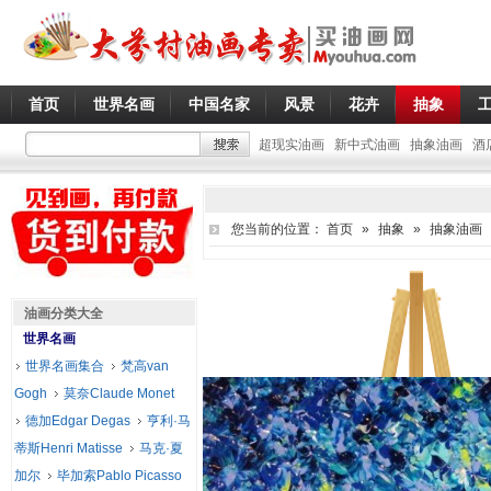
首页
世界名画
中国名家
风景
花卉
抽象
超现实油画
新中式油画
抽象油画
酒
您当前的位置：
首页
»
抽象
»
抽象油画
油画分类大全
世界名画
世界名画集合
梵高van
Gogh
莫奈Claude Monet
德加Edgar Degas
亨利·马
蒂斯Henri Matisse
马克·夏
加尔
毕加索Pablo Picasso