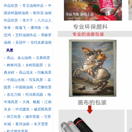
作品欣赏
常玉油画作品
中
国农村题材油画
靳尚谊 油画
作品欣赏
张大千
八大山人
朱耷
陈逸飞
潘鸿海
徐
悲鸿
艾轩油画作品
周春芽
油画
吴冠中
当代名家油画
风景
高山、金山油画
古典风景
树林河流
乡村田园景
古
典乡村
高山流水
印象风景
中国山水画
写实风景
花
园景
中国画油画
巴黎街景
东北刀画
托马斯花园
地
中海风景
大海、帆船
江南
水乡
中式建筑
威尼斯风景
荷兰街景
城市景观
万里
长城
黄河油画
冬天雪景
欧式建筑景观