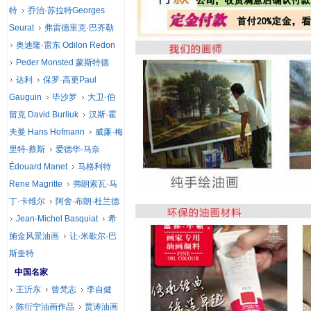
特
乔治·苏拉特Georges
Seurat
弗雷德里克·巴齐勒
奥迪隆·雷东 Odilon Redon
Peder Monsted 蒙斯特德
达利
保罗·高更Paul
Gauguin
毕沙罗
大卫·伯
留克 David Burliuk
汉斯·霍
夫曼 Hans Hofmann
威廉·梅
里特·蔡斯
爱德华·马奈
Édouard Manet
马格利特
Rene Magritte
弗朗索瓦·马
丁·卡维尔
阿舍·布朗·杜兰德
Jean-Michel Basquiat
希
施金风景油画
让·米歇尔·巴
斯奎特
中国名家
王沂东
曾梵志
李自健
陈衍宁油画作品
贾涛油画