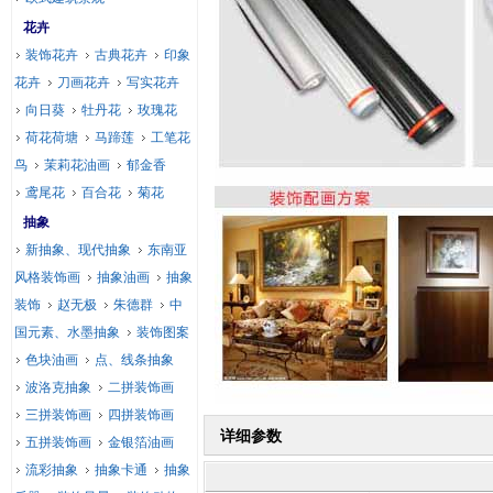
花卉
装饰花卉
古典花卉
印象
花卉
刀画花卉
写实花卉
向日葵
牡丹花
玫瑰花
荷花荷塘
马蹄莲
工笔花
鸟
茉莉花油画
郁金香
鸢尾花
百合花
菊花
抽象
新抽象、现代抽象
东南亚
风格装饰画
抽象油画
抽象
装饰
赵无极
朱德群
中
国元素、水墨抽象
装饰图案
色块油画
点、线条抽象
波洛克抽象
二拼装饰画
三拼装饰画
四拼装饰画
详细参数
五拼装饰画
金银箔油画
流彩抽象
抽象卡通
抽象