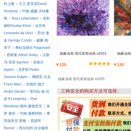
村上隆
大卫·霍克尼David
Hockney
约翰·威廉·沃特豪
斯
Roy Lichtenstein
克利
姆特Gustav Klimt
达芬奇
Leonardo da Vinci
乔治·康
多 George Condo
威廉·德·
库宁
弗拉戈纳尔 Fragonard
抽象油画 现代装饰油画 xd301
抽象油画 
西斯莱 Alfred Sisley
汉斯·
冯·亚琛 Aachen
安格尔
￥120
￥120
Ingres
克罗耶 Peder
Severin Krøyer
弗朗茨·马克
抽象油画 现代装饰油画 xd305
Franz Marc
安德烈·德兰
Andre Derain
塔玛拉·德·伦
皮卡Lempicka
Piet
Mondrian 彼特·蒙德里安
保
罗·塞尚
约翰·康斯特勃
弗
雷德里克·莱顿
雷诺阿
Renoir
阿尔伯特·比尔施塔