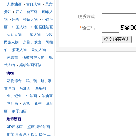
人体油画
古典人物
美女
贵妇
西方古典宫廷
印象人
联系方式：
物
宗教、神话人物
小孩油
画
中国人物
中国宫廷油画
*
验证码：
运动人物
工笔人物
少数
民族人物
京剧、戏曲
阿拉
伯
酒吧人物
天使人物
芭蕾舞
佛教敦煌人物
现
代人物
婚纱油画订做
动物
动物综合
鸡、鸭、鹅、家
禽油画
马油画
鸟系列
鱼、鲤鱼
牛油画
羊油画
狗油画
天鹅
孔雀
鹿油
画
狮子油画
雕塑壁画
3D艺术画
壁画,墙绘油画
雕塑 景观造形 摆设 摆件 工