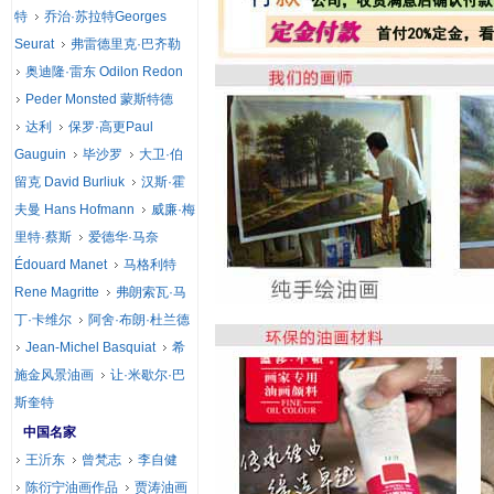
特
乔治·苏拉特Georges
Seurat
弗雷德里克·巴齐勒
奥迪隆·雷东 Odilon Redon
Peder Monsted 蒙斯特德
达利
保罗·高更Paul
Gauguin
毕沙罗
大卫·伯
留克 David Burliuk
汉斯·霍
夫曼 Hans Hofmann
威廉·梅
里特·蔡斯
爱德华·马奈
Édouard Manet
马格利特
Rene Magritte
弗朗索瓦·马
丁·卡维尔
阿舍·布朗·杜兰德
Jean-Michel Basquiat
希
施金风景油画
让·米歇尔·巴
斯奎特
中国名家
王沂东
曾梵志
李自健
陈衍宁油画作品
贾涛油画