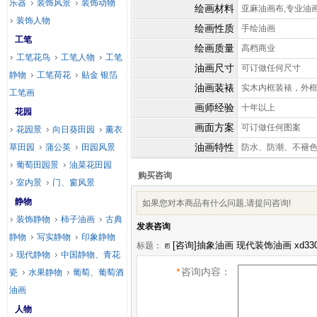
乐器
装饰风景
装饰动物
绘画材料
亚麻油画布,专业油
装饰人物
绘画性质
手绘油画
工笔
绘画质量
高档商业
工笔花鸟
工笔人物
工笔
油画尺寸
可订做任何尺寸
静物
工笔荷花
贴金 银箔
油画装裱
实木内框装裱，外
工笔画
画师经验
十年以上
花园
画面方案
可订做任何图案
花园景
向日葵田园
薰衣
油画特性
草田园
蒲公英
田园风景
防水、防潮、不褪
葡萄田园景
油菜花田园
购买咨询
室内景
门、窗风景
静物
如果您对本商品有什么问题,请提问咨询!
装饰静物
柿子油画
古典
发表咨询
静物
写实静物
印象静物
标题：
现代静物
中国静物、青花
*
咨询内容：
瓷
水果静物
葡萄、葡萄酒
油画
人物