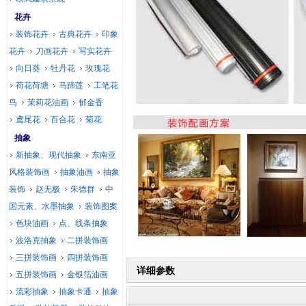
花卉
装饰花卉
古典花卉
印象
花卉
刀画花卉
写实花卉
向日葵
牡丹花
玫瑰花
荷花荷塘
马蹄莲
工笔花
鸟
茉莉花油画
郁金香
鸢尾花
百合花
菊花
抽象
新抽象、现代抽象
东南亚
风格装饰画
抽象油画
抽象
装饰
赵无极
朱德群
中
国元素、水墨抽象
装饰图案
色块油画
点、线条抽象
波洛克抽象
二拼装饰画
三拼装饰画
四拼装饰画
详细参数
五拼装饰画
金银箔油画
流彩抽象
抽象卡通
抽象