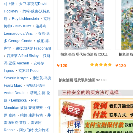
村上隆
大卫·霍克尼David
Hockney
约翰·威廉·沃特豪
斯
Roy Lichtenstein
克利
姆特Gustav Klimt
达芬奇
Leonardo da Vinci
乔治·康
多 George Condo
威廉·德·
库宁
弗拉戈纳尔 Fragonard
抽象油画 现代装饰油画 xd311
抽象油画 
西斯莱 Alfred Sisley
汉斯·
冯·亚琛 Aachen
安格尔
￥120
￥120
Ingres
克罗耶 Peder
Severin Krøyer
弗朗茨·马克
抽象油画 现代装饰油画 xd330
Franz Marc
安德烈·德兰
Andre Derain
塔玛拉·德·伦
皮卡Lempicka
Piet
Mondrian 彼特·蒙德里安
保
罗·塞尚
约翰·康斯特勃
弗
雷德里克·莱顿
雷诺阿
Renoir
阿尔伯特·比尔施塔