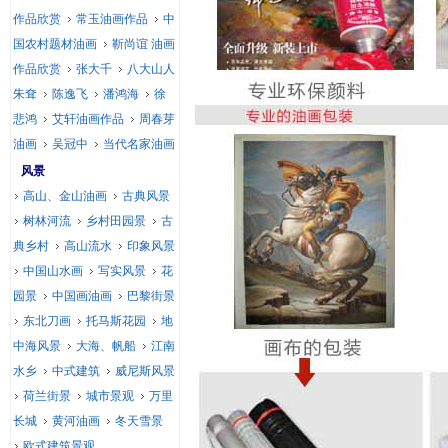
作品欣赏
常玉油画作品
中
国农村题材油画
靳尚谊 油画
作品欣赏
张大千
八大山人
朱耷
陈逸飞
潘鸿海
徐
悲鸿
艾轩油画作品
周春芽
油画
吴冠中
当代名家油画
风景
高山、金山油画
古典风景
树林河流
乡村田园景
古
典乡村
高山流水
印象风景
中国山水画
写实风景
花
园景
中国画油画
巴黎街景
东北刀画
托马斯花园
地
中海风景
大海、帆船
江南
水乡
中式建筑
威尼斯风景
荷兰街景
城市景观
万里
长城
黄河油画
冬天雪景
欧式建筑景观