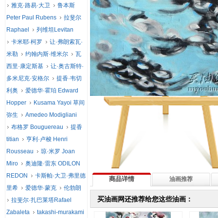
雅克·路易·大卫
鲁本斯
Peter Paul Rubens
拉斐尔
Raphael
列维坦Levitan
卡米耶·柯罗
让·弗朗索瓦·
米勒
约翰内斯·维米尔
瓦
西里·康定斯基
让·奥古斯特·
多米尼克·安格尔
提香·韦切
利奥
爱德华·霍珀 Edward
Hopper
Kusama Yayoi 草间
弥生
Amedeo Modigliani
布格罗 Bouguereau
提香
titian
亨利·卢梭 Henri
Rousseau
琼·米罗 Joan
Miro
奥迪隆·雷东 ODILON
REDON
卡斯帕·大卫·弗里德
商品详情
油画推荐
里希
爱德华·蒙克
伦勃朗
买油画网还推荐给您这些油画：
拉斐尔·扎巴莱塔Rafael
Zabaleta
takashi-murakami