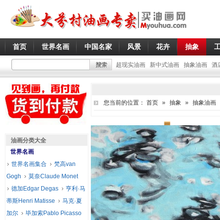
首页
世界名画
中国名家
风景
花卉
抽象
超现实油画
新中式油画
抽象油画
酒
您当前的位置：
首页
»
抽象
»
抽象油画
油画分类大全
世界名画
世界名画集合
梵高van
Gogh
莫奈Claude Monet
德加Edgar Degas
亨利·马
蒂斯Henri Matisse
马克·夏
加尔
毕加索Pablo Picasso