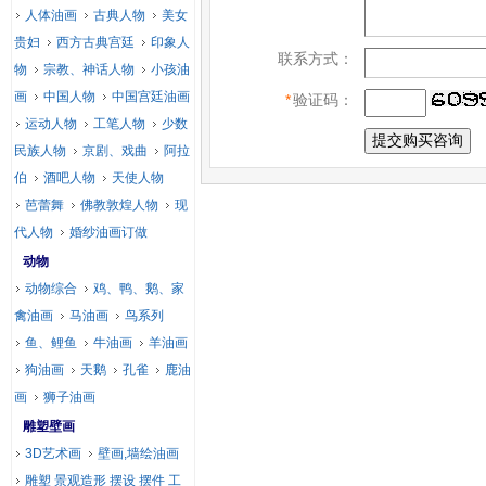
人体油画
古典人物
美女
贵妇
西方古典宫廷
印象人
联系方式：
物
宗教、神话人物
小孩油
画
中国人物
中国宫廷油画
*
验证码：
运动人物
工笔人物
少数
民族人物
京剧、戏曲
阿拉
伯
酒吧人物
天使人物
芭蕾舞
佛教敦煌人物
现
代人物
婚纱油画订做
动物
动物综合
鸡、鸭、鹅、家
禽油画
马油画
鸟系列
鱼、鲤鱼
牛油画
羊油画
狗油画
天鹅
孔雀
鹿油
画
狮子油画
雕塑壁画
3D艺术画
壁画,墙绘油画
雕塑 景观造形 摆设 摆件 工