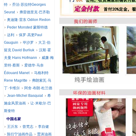
特
乔治·苏拉特Georges
Seurat
弗雷德里克·巴齐勒
奥迪隆·雷东 Odilon Redon
Peder Monsted 蒙斯特德
达利
保罗·高更Paul
Gauguin
毕沙罗
大卫·伯
留克 David Burliuk
汉斯·霍
夫曼 Hans Hofmann
威廉·梅
里特·蔡斯
爱德华·马奈
Édouard Manet
马格利特
Rene Magritte
弗朗索瓦·马
丁·卡维尔
阿舍·布朗·杜兰德
Jean-Michel Basquiat
希
施金风景油画
让·米歇尔·巴
斯奎特
中国名家
王沂东
曾梵志
李自健
陈衍宁油画作品
贾涛油画