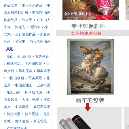
作品欣赏
常玉油画作品
中
国农村题材油画
靳尚谊 油画
作品欣赏
张大千
八大山人
朱耷
陈逸飞
潘鸿海
徐
悲鸿
艾轩油画作品
周春芽
油画
吴冠中
当代名家油画
风景
高山、金山油画
古典风景
树林河流
乡村田园景
古
典乡村
高山流水
印象风景
中国山水画
写实风景
花
园景
中国画油画
巴黎街景
东北刀画
托马斯花园
地
中海风景
大海、帆船
江南
水乡
中式建筑
威尼斯风景
荷兰街景
城市景观
万里
长城
黄河油画
冬天雪景
欧式建筑景观