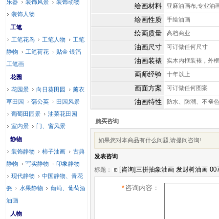
乐器
装饰风景
装饰动物
绘画材料
亚麻油画布,专业油
装饰人物
绘画性质
手绘油画
工笔
绘画质量
高档商业
工笔花鸟
工笔人物
工笔
油画尺寸
可订做任何尺寸
静物
工笔荷花
贴金 银箔
油画装裱
实木内框装裱，外
工笔画
画师经验
十年以上
花园
画面方案
可订做任何图案
花园景
向日葵田园
薰衣
油画特性
草田园
蒲公英
田园风景
防水、防潮、不褪
葡萄田园景
油菜花田园
购买咨询
室内景
门、窗风景
静物
如果您对本商品有什么问题,请提问咨询!
装饰静物
柿子油画
古典
发表咨询
静物
写实静物
印象静物
标题：
现代静物
中国静物、青花
*
咨询内容：
瓷
水果静物
葡萄、葡萄酒
油画
人物