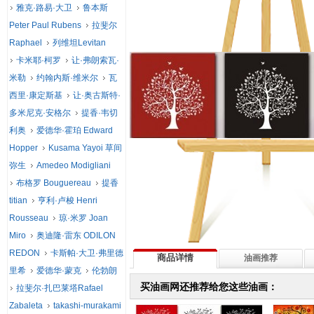
雅克·路易·大卫
鲁本斯
Peter Paul Rubens
拉斐尔
Raphael
列维坦Levitan
卡米耶·柯罗
让·弗朗索瓦·
米勒
约翰内斯·维米尔
瓦
西里·康定斯基
让·奥古斯特·
多米尼克·安格尔
提香·韦切
利奥
爱德华·霍珀 Edward
Hopper
Kusama Yayoi 草间
弥生
Amedeo Modigliani
布格罗 Bouguereau
提香
titian
亨利·卢梭 Henri
Rousseau
琼·米罗 Joan
Miro
奥迪隆·雷东 ODILON
REDON
卡斯帕·大卫·弗里德
商品详情
油画推荐
里希
爱德华·蒙克
伦勃朗
买油画网还推荐给您这些油画：
拉斐尔·扎巴莱塔Rafael
Zabaleta
takashi-murakami