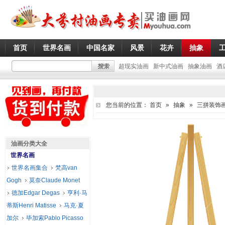
首页
世界名画
中国名家
风景
花卉
抽象
超现实油画
新中式油画
抽象油画
酒
您当前的位置：
首页
»
抽象
»
三拼装饰
油画分类大全
世界名画
世界名画集合
梵高van
Gogh
莫奈Claude Monet
德加Edgar Degas
亨利·马
蒂斯Henri Matisse
马克·夏
加尔
毕加索Pablo Picasso