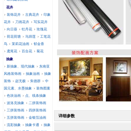
花卉
装饰花卉
古典花卉
印象
花卉
刀画花卉
写实花卉
向日葵
牡丹花
玫瑰花
荷花荷塘
马蹄莲
工笔花
鸟
茉莉花油画
郁金香
鸢尾花
百合花
菊花
抽象
新抽象、现代抽象
东南亚
风格装饰画
抽象油画
抽象
装饰
赵无极
朱德群
中
国元素、水墨抽象
装饰图案
色块油画
点、线条抽象
波洛克抽象
二拼装饰画
三拼装饰画
四拼装饰画
详细参数
五拼装饰画
金银箔油画
流彩抽象
抽象卡通
抽象