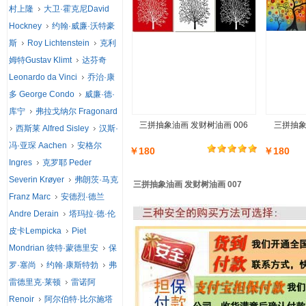
村上隆
大卫·霍克尼David
Hockney
约翰·威廉·沃特豪
斯
Roy Lichtenstein
克利
姆特Gustav Klimt
达芬奇
Leonardo da Vinci
乔治·康
多 George Condo
威廉·德·
库宁
弗拉戈纳尔 Fragonard
三拼抽象油画 发财树油画 006
三拼抽象
西斯莱 Alfred Sisley
汉斯·
冯·亚琛 Aachen
安格尔
￥180
￥180
Ingres
克罗耶 Peder
Severin Krøyer
弗朗茨·马克
三拼抽象油画 发财树油画 007
Franz Marc
安德烈·德兰
Andre Derain
塔玛拉·德·伦
皮卡Lempicka
Piet
Mondrian 彼特·蒙德里安
保
罗·塞尚
约翰·康斯特勃
弗
雷德里克·莱顿
雷诺阿
Renoir
阿尔伯特·比尔施塔