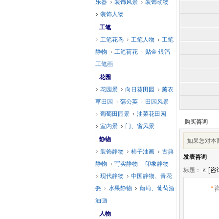
乐器
装饰风景
装饰动物
装饰人物
工笔
工笔花鸟
工笔人物
工笔
静物
工笔荷花
贴金 银箔
工笔画
花园
花园景
向日葵田园
薰衣
草田园
蒲公英
田园风景
葡萄田园景
油菜花田园
购买咨询
室内景
门、窗风景
静物
如果您对本
装饰静物
柿子油画
古典
发表咨询
静物
写实静物
印象静物
标题：
现代静物
中国静物、青花
*
瓷
水果静物
葡萄、葡萄酒
油画
人物