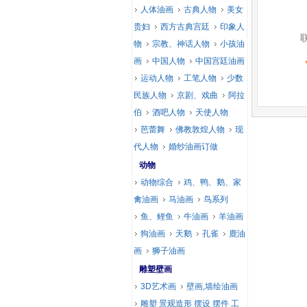
人体油画
古典人物
美女
贵妇
西方古典宫廷
印象人
物
宗教、神话人物
小孩油
画
中国人物
中国宫廷油画
运动人物
工笔人物
少数
民族人物
京剧、戏曲
阿拉
伯
酒吧人物
天使人物
芭蕾舞
佛教敦煌人物
现
代人物
婚纱油画订做
动物
动物综合
鸡、鸭、鹅、家
禽油画
马油画
鸟系列
鱼、鲤鱼
牛油画
羊油画
狗油画
天鹅
孔雀
鹿油
画
狮子油画
雕塑壁画
3D艺术画
壁画,墙绘油画
雕塑 景观造形 摆设 摆件 工