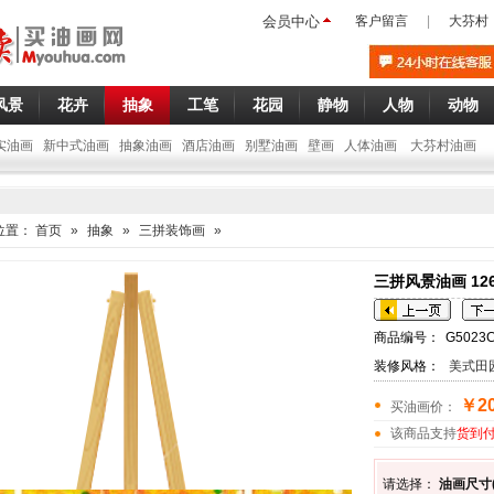
会员中心
客户留言
|
大芬村
风景
花卉
抽象
工笔
花园
静物
人物
动物
实油画
新中式油画
抽象油画
酒店油画
别墅油画
壁画
人体油画
大芬村油画
位置：
首页
»
抽象
»
三拼装饰画
»
三拼风景油画 12
商品编号：
G5023
装修风格：
美式田
￥20
买油画价：
该商品支持
货到
请选择：
油画尺寸(