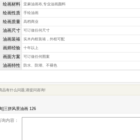
绘画材料
亚麻油画布,专业油画颜料
绘画性质
手绘油画
绘画质量
高档商业
油画尺寸
可订做任何尺寸
油画装裱
实木内框装裱，外框可配
画师经验
十年以上
画面方案
可订做任何图案
油画特性
防水、防潮、不褪色
商品有什么问题,请提问咨询!
咨询内容：