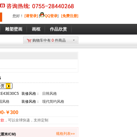
您好
！
[请登录]
[
QQ登录
]
[免费注册]
雕塑壁画
画框
作品欣赏
购物车中有
0
件商品
6
CE43E30C5
装修风格：
日韩风格
园风格
装修风格：
现代简约风格
0-￥300
付款
，可以全球快递，支持定制
规格列表»»
厘米/CM)