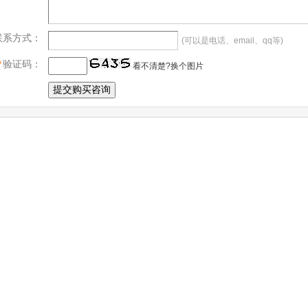
联系方式：
(可以是电话、email、qq等)
*
验证码：
看不清楚?换个图片