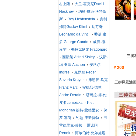
村上隆
大卫·霍克尼David
Hockney
约翰·威廉·沃特豪
斯
Roy Lichtenstein
克利
姆特Gustav Klimt
达芬奇
Leonardo da Vinci
乔治·康
多 George Condo
威廉·德·
库宁
弗拉戈纳尔 Fragonard
三拼花
西斯莱 Alfred Sisley
汉斯·
冯·亚琛 Aachen
安格尔
￥200
Ingres
克罗耶 Peder
Severin Krøyer
弗朗茨·马克
三拼风景油画 
Franz Marc
安德烈·德兰
Andre Derain
塔玛拉·德·伦
皮卡Lempicka
Piet
Mondrian 彼特·蒙德里安
保
罗·塞尚
约翰·康斯特勃
弗
雷德里克·莱顿
雷诺阿
Renoir
阿尔伯特·比尔施塔