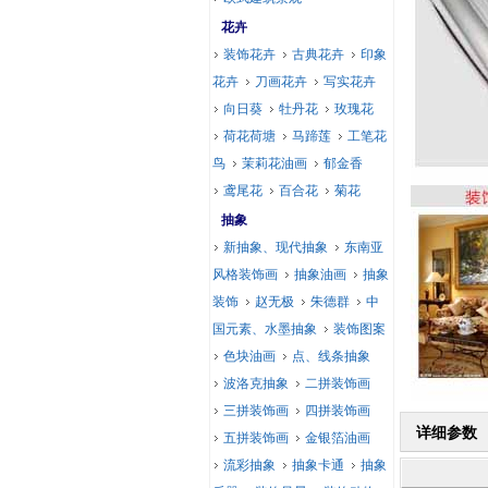
花卉
装饰花卉
古典花卉
印象
花卉
刀画花卉
写实花卉
向日葵
牡丹花
玫瑰花
荷花荷塘
马蹄莲
工笔花
鸟
茉莉花油画
郁金香
鸢尾花
百合花
菊花
抽象
新抽象、现代抽象
东南亚
风格装饰画
抽象油画
抽象
装饰
赵无极
朱德群
中
国元素、水墨抽象
装饰图案
色块油画
点、线条抽象
波洛克抽象
二拼装饰画
三拼装饰画
四拼装饰画
详细参数
五拼装饰画
金银箔油画
流彩抽象
抽象卡通
抽象