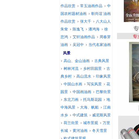
作品欣赏
常玉油画作品
中
国农村题材油画
靳尚谊 油画
作品欣赏
张大千
八大山人
朱耷
陈逸飞
潘鸿海
徐
悲鸿
艾轩油画作品
周春芽
油画
吴冠中
当代名家油画
风景
高山、金山油画
古典风景
树林河流
乡村田园景
古
典乡村
高山流水
印象风景
中国山水画
写实风景
花
园景
中国画油画
巴黎街景
东北刀画
托马斯花园
地
中海风景
大海、帆船
江南
水乡
中式建筑
威尼斯风景
荷兰街景
城市景观
万里
长城
黄河油画
冬天雪景
欧式建筑景观