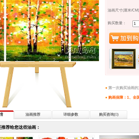
油画尺寸(厘米/CM
购买数量：
第一次购买油画的
购画保障：1、全国
情
油画推荐
详细参数
购买咨询(
0
)
还推荐给您这些油画：