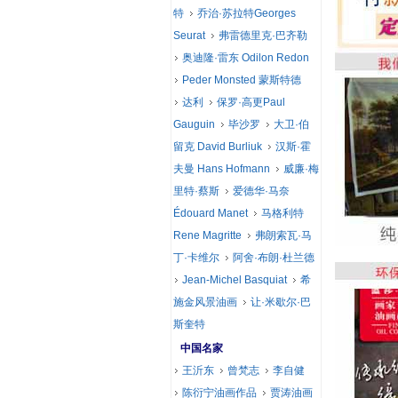
特
乔治·苏拉特Georges
Seurat
弗雷德里克·巴齐勒
奥迪隆·雷东 Odilon Redon
Peder Monsted 蒙斯特德
达利
保罗·高更Paul
Gauguin
毕沙罗
大卫·伯
留克 David Burliuk
汉斯·霍
夫曼 Hans Hofmann
威廉·梅
里特·蔡斯
爱德华·马奈
Édouard Manet
马格利特
Rene Magritte
弗朗索瓦·马
丁·卡维尔
阿舍·布朗·杜兰德
Jean-Michel Basquiat
希
施金风景油画
让·米歇尔·巴
斯奎特
中国名家
王沂东
曾梵志
李自健
陈衍宁油画作品
贾涛油画