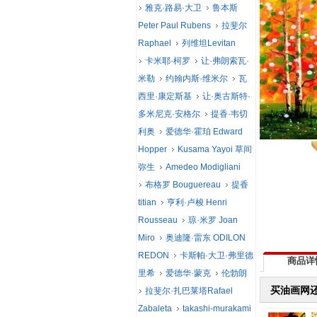
雅克·路易·大卫
鲁本斯
Peter Paul Rubens
拉斐尔
Raphael
列维坦Levitan
卡米耶·柯罗
让·弗朗索瓦·
米勒
约翰内斯·维米尔
瓦
西里·康定斯基
让·奥古斯特·
多米尼克·安格尔
提香·韦切
利奥
爱德华·霍珀 Edward
Hopper
Kusama Yayoi 草间
弥生
Amedeo Modigliani
布格罗 Bouguereau
提香
titian
亨利·卢梭 Henri
Rousseau
琼·米罗 Joan
Miro
奥迪隆·雷东 ODILON
REDON
卡斯帕·大卫·弗里德
商品详
里希
爱德华·蒙克
伦勃朗
买油画网
拉斐尔·扎巴莱塔Rafael
Zabaleta
takashi-murakami