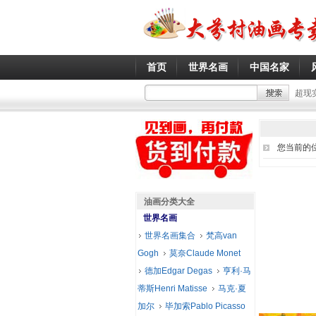
首页
世界名画
中国名家
超现
您当前的
油画分类大全
世界名画
世界名画集合
梵高van
Gogh
莫奈Claude Monet
德加Edgar Degas
亨利·马
蒂斯Henri Matisse
马克·夏
加尔
毕加索Pablo Picasso