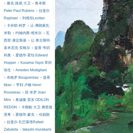
雅克·路易·大卫
鲁本斯
Peter Paul Rubens
拉斐尔
Raphael
列维坦Levitan
卡米耶·柯罗
让·弗朗索瓦·
米勒
约翰内斯·维米尔
瓦
西里·康定斯基
让·奥古斯特·
多米尼克·安格尔
提香·韦切
利奥
爱德华·霍珀 Edward
Hopper
Kusama Yayoi 草间
弥生
Amedeo Modigliani
布格罗 Bouguereau
提香
titian
亨利·卢梭 Henri
Rousseau
琼·米罗 Joan
Miro
奥迪隆·雷东 ODILON
REDON
卡斯帕·大卫·弗里德
里希
爱德华·蒙克
伦勃朗
拉斐尔·扎巴莱塔Rafael
Zabaleta
takashi-murakami