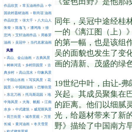
《金色田野》是他那
作品欣赏
常玉油画作品
中
国农村题材油画
靳尚谊 油画
同年，吴冠中途经桂林
作品欣赏
张大千
八大山人
朱耷
陈逸飞
潘鸿海
徐
一的《漓江图（上）
悲鸿
艾轩油画作品
周春芽
的第一幅，也是该组
油画
吴冠中
当代名家油画
风景
吴的面貌也发生了变
高山、金山油画
古典风景
画的清新、茂盛的绿
树林河流
乡村田园景
古
典乡村
高山流水
印象风景
中国山水画
写实风景
花
19世纪中叶，由让-
园景
中国画油画
巴黎街景
兴起。
其成员聚集在
东北刀画
托马斯花园
地
中海风景
大海、帆船
江南
的距离。
他们以细腻
水乡
中式建筑
威尼斯风景
光，给题材带来了新
荷兰街景
城市景观
万里
野》描绘了中国南方
长城
黄河油画
冬天雪景
欧式建筑景观