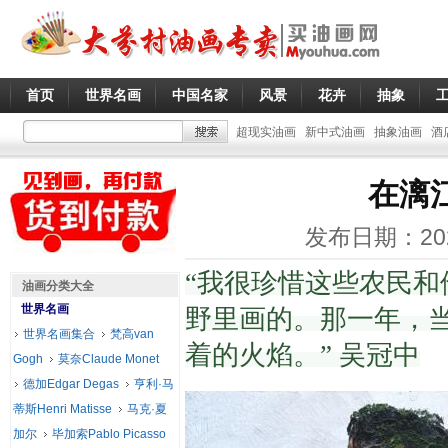
首页
世界名画
中国名家
风景
花卉
抽象
超现实油画
新中式油画
抽象油画
酒
在漓江边
发布日期：20
“我很珍惜这些农民
油画分类大全
世界名画
野里画的。
那一年，
世界名画集合
梵高van
着的火焰。”
吴冠中
Gogh
莫奈Claude Monet
德加Edgar Degas
亨利·马
蒂斯Henri Matisse
马克·夏
加尔
毕加索Pablo Picasso