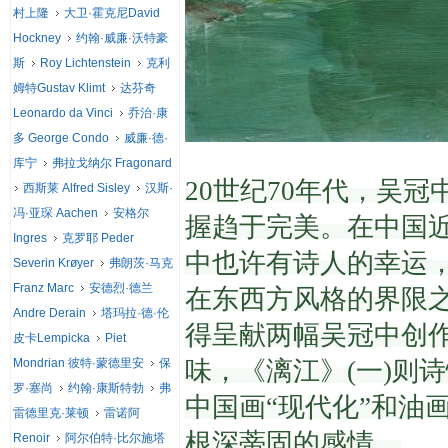
村上隆
大卫·霍克尼David
Hockney
约翰·威廉·沃特豪
斯
Roy Lichtenstein
克利
姆特Gustav Klimt
达芬奇
Leonardo da Vinci
乔治·康
多 George Condo
威廉·德·
库宁
弗拉戈纳尔 Fragonard
20世纪70年代，吴
西斯莱 Alfred Sisley
汉斯·
冯·亚琛 Aachen
安格尔
握趋于完美。
在中国
Ingres
克罗耶 Peder
中也许有诗人的幸运，
Severin Krøyer
弗朗茨·马克
Franz Marc
安德烈·德兰
在东西方风格的界限
Andre Derain
塔玛拉·德·伦
得呈献两幅吴冠中创作
皮卡Lempicka
Piet
Mondrian 彼特·蒙德里安
保
味，《漓江》(一)则
罗·塞尚
约翰·康斯特勃
弗
中国画“现代化”和油
雷德里克·莱顿
雷诺阿
根深蒂固的感情。
Renoir
阿尔伯特·比尔施塔