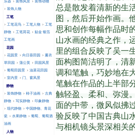
乐器
装饰风景
装饰动物
总是散发着清新的生
装饰人物
图，然后开始作画。
工笔
工笔花鸟
工笔人物
工笔
思和创作每幅作品时
静物
工笔荷花
贴金 银箔
山水画的经典之作，
工笔画
花园
里的组合反映了吴一
花园景
向日葵田园
薰衣
面构图简洁明了，清
草田园
蒲公英
田园风景
葡萄田园景
油菜花田园
调和笔触，巧妙地在
室内景
门、窗风景
笔触在作品的上半部
静物
触轻盈、柔和、弥漫
装饰静物
柿子油画
古典
静物
写实静物
印象静物
面的中带，微风似拂
现代静物
中国静物、青花
验反映了中国古典山水
瓷
水果静物
葡萄、葡萄酒
油画
与相机镜头景深相关
人物