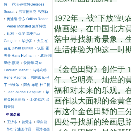
特
乔治·苏拉特Georges
Seurat
弗雷德里克·巴齐勒
1972年，被“下放
奥迪隆·雷东 Odilon Redon
Peder Monsted 蒙斯特德
做画架，在中国北方
达利
保罗·高更Paul
落中寻找新奇景象，
Gauguin
毕沙罗
大卫·伯
生活体验为他这一时
留克 David Burliuk
汉斯·霍
夫曼 Hans Hofmann
威廉·梅
里特·蔡斯
爱德华·马奈
《金色田野》创作于 
Édouard Manet
马格利特
Rene Magritte
弗朗索瓦·马
年。
它明亮、灿烂的
丁·卡维尔
阿舍·布朗·杜兰德
福和对未来的乐观。
Jean-Michel Basquiat
希
画作以大面积的金黄
施金风景油画
让·米歇尔·巴
斯奎特
有这个金色田野的三
中国名家
四处寻找新的绘画思
王沂东
曾梵志
李自健
陈衍宁油画作品
贾涛油画