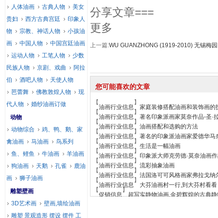
人体油画
古典人物
美女
分享文章===
贵妇
西方古典宫廷
印象人
更多
物
宗教、神话人物
小孩油
画
中国人物
中国宫廷油画
上一篇:
WU GUANZHONG (1919-2010) 无锡梅园
运动人物
工笔人物
少数
民族人物
京剧、戏曲
阿拉
伯
酒吧人物
天使人物
您可能喜欢的文章
芭蕾舞
佛教敦煌人物
现
【
】
代人物
婚纱油画订做
油画行业信息
家庭装修搭配油画和装饰画的
【
】
油画行业信息
著名印象派画家莫奈作品-圣·
动物
【
】
油画行业信息
油画搭配和选购的方法
动物综合
鸡、鸭、鹅、家
【
】
油画行业信息
著名的印象派油画家爱德华马
【
】
禽油画
马油画
鸟系列
油画行业信息
生活是一幅油画
【
】
鱼、鲤鱼
牛油画
羊油画
油画行业信息
印象派大师克劳德·莫奈油画
【
】
油画行业信息
流彩抽象油画
狗油画
天鹅
孔雀
鹿油
【
】
油画行业信息
法国洛可可风格画家弗拉戈纳尔
画
狮子油画
【
】
油画行业信息
大芬油画村一行,到大芬村看看
【
】
雕塑壁画
促销信息
超写实静物油画,金碧辉煌的古典静
3D艺术画
壁画,墙绘油画
雕塑 景观造形 摆设 摆件 工