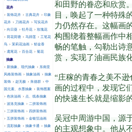
和田野的眷恋和欣赏
花卉
目，唤起了一种特殊
装饰花卉
古典花卉
印象
花卉
刀画花卉
写实花卉
力仍然存在。
这幅画
向日葵
牡丹花
玫瑰花
构围绕着整幅画作中
荷花荷塘
马蹄莲
工笔花
鸟
茉莉花油画
郁金香
畅的笔触，勾勒出诗
鸢尾花
百合花
菊花
赏，实现了油画民族
抽象
新抽象、现代抽象
东南亚
风格装饰画
抽象油画
抽象
“庄稼的青春之美不
装饰
赵无极
朱德群
中
画的过程中，发现它
国元素、水墨抽象
装饰图案
的快速生长就是缩影
色块油画
点、线条抽象
波洛克抽象
二拼装饰画
三拼装饰画
四拼装饰画
吴冠中周游中国，源
五拼装饰画
金银箔油画
流彩抽象
抽象卡通
抽象
的主观想象中。
他从