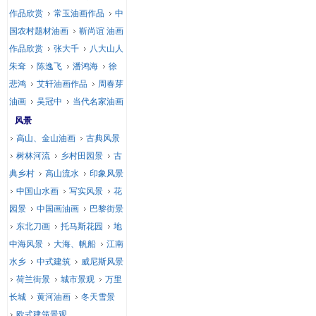
作品欣赏
常玉油画作品
中
国农村题材油画
靳尚谊 油画
作品欣赏
张大千
八大山人
朱耷
陈逸飞
潘鸿海
徐
悲鸿
艾轩油画作品
周春芽
油画
吴冠中
当代名家油画
风景
高山、金山油画
古典风景
树林河流
乡村田园景
古
典乡村
高山流水
印象风景
中国山水画
写实风景
花
园景
中国画油画
巴黎街景
东北刀画
托马斯花园
地
中海风景
大海、帆船
江南
水乡
中式建筑
威尼斯风景
荷兰街景
城市景观
万里
长城
黄河油画
冬天雪景
欧式建筑景观