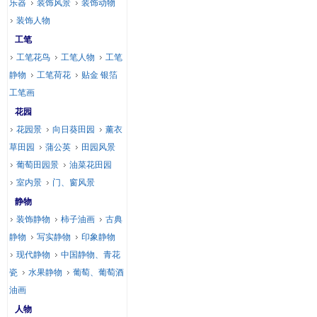
乐器
装饰风景
装饰动物
装饰人物
工笔
工笔花鸟
工笔人物
工笔
静物
工笔荷花
贴金 银箔
工笔画
花园
花园景
向日葵田园
薰衣
草田园
蒲公英
田园风景
葡萄田园景
油菜花田园
室内景
门、窗风景
静物
装饰静物
柿子油画
古典
静物
写实静物
印象静物
现代静物
中国静物、青花
瓷
水果静物
葡萄、葡萄酒
油画
人物