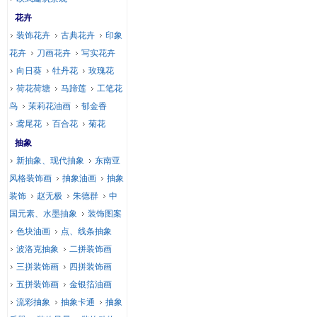
花卉
装饰花卉
古典花卉
印象
花卉
刀画花卉
写实花卉
向日葵
牡丹花
玫瑰花
荷花荷塘
马蹄莲
工笔花
鸟
茉莉花油画
郁金香
鸢尾花
百合花
菊花
抽象
新抽象、现代抽象
东南亚
风格装饰画
抽象油画
抽象
装饰
赵无极
朱德群
中
国元素、水墨抽象
装饰图案
色块油画
点、线条抽象
波洛克抽象
二拼装饰画
三拼装饰画
四拼装饰画
五拼装饰画
金银箔油画
流彩抽象
抽象卡通
抽象