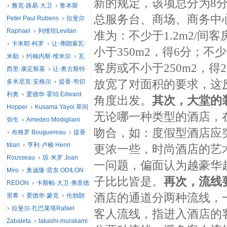
新的规定，该项总分为8
雅克·路易·大卫
鲁本斯
总服务台、商场、商务中
Peter Paul Rubens
拉斐尔
Raphael
列维坦Levitan
准为：不少于1.2m2/间客
卡米耶·柯罗
让·弗朗索瓦·
小于350m2，得6分；不少于
米勒
约翰内斯·维米尔
瓦
客房或不小于250m2，得
西里·康定斯基
让·奥古斯特·
放宽了对面积的要求，这
多米尼克·安格尔
提香·韦切
利奥
爱德华·霍珀 Edward
角度出发。
其次，大堂的
Hopper
Kusama Yayoi 草间
无论哪一种类型的酒店，
弥生
Amedeo Modigliani
吻合，如：度假型酒店应
布格罗 Bouguereau
提香
titian
亨利·卢梭 Henri
更浓一些，时尚酒店的艺
Rousseau
琼·米罗 Joan
一问题，偏面认为越豪华
Miro
奥迪隆·雷东 ODILON
子比比皆是。
再次，流线
REDON
卡斯帕·大卫·弗里德
酒店的通道分两种流线，
里希
爱德华·蒙克
伦勃朗
拉斐尔·扎巴莱塔Rafael
客人流线，指进入酒店的
Zabaleta
takashi-murakami