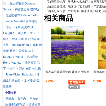
【
】
油画行业信息
奥地利知名象征主义画家古斯
特
乔治·苏拉特Georges
【
】
油画行业信息
法国现代艺术创始人毕加索油
【
】
Seurat
弗雷德里克·巴齐勒
油画行业信息
萨尔瓦多·达利 油画介绍 超现
奥迪隆·雷东 Odilon Redon
相关商品
Peder Monsted 蒙斯特德
达利
保罗·高更Paul
Gauguin
毕沙罗
大卫·伯
留克 David Burliuk
汉斯·霍
夫曼 Hans Hofmann
威廉·梅
里特·蔡斯
爱德华·马奈
Édouard Manet
马格利特
Rene Magritte
弗朗索瓦·马
丁·卡维尔
阿舍·布朗·杜兰德
薰衣草田园风景油画 装饰画 无框画
梵高名画
Jean-Michel Basquiat
希
施金风景油画
让·米歇尔·巴
￥285
￥280
斯奎特
中国名家
王沂东
曾梵志
李自健
陈衍宁油画作品
贾涛油画