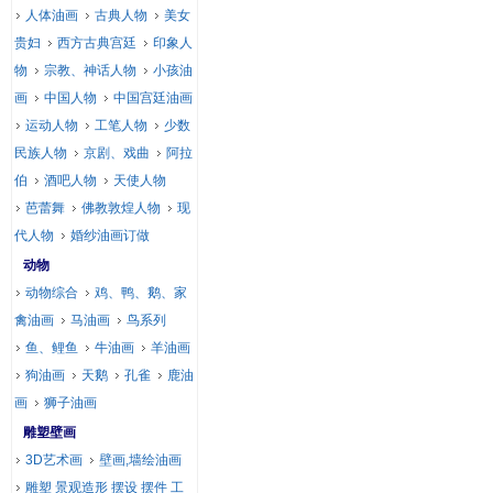
人体油画
古典人物
美女
贵妇
西方古典宫廷
印象人
物
宗教、神话人物
小孩油
画
中国人物
中国宫廷油画
运动人物
工笔人物
少数
民族人物
京剧、戏曲
阿拉
伯
酒吧人物
天使人物
芭蕾舞
佛教敦煌人物
现
代人物
婚纱油画订做
动物
动物综合
鸡、鸭、鹅、家
禽油画
马油画
鸟系列
鱼、鲤鱼
牛油画
羊油画
狗油画
天鹅
孔雀
鹿油
画
狮子油画
雕塑壁画
3D艺术画
壁画,墙绘油画
雕塑 景观造形 摆设 摆件 工