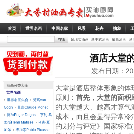
首页
世界名画
中国名家
风景
花卉
抽象
超现实油画
新中式油画
抽象油画
酒
酒店大堂
发布日期：20
油画分类大全
大堂是酒店整体形象的体
世界名画
原则：
首先，大堂的面积
世界名画集合
梵高van
的大堂越大、越高才算气
Gogh
莫奈Claude Monet
德加Edgar Degas
亨利·马
成本，而且会显得异常冷
蒂斯Henri Matisse
马克·夏
的划分与评定》国家标准(
加尔
毕加索Pablo Picasso