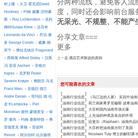
分两种流线，避免客人流
村上隆
大卫·霍克尼David
度，同时还会影响前台服
Hockney
约翰·威廉·沃特豪
斯
Roy Lichtenstein
克利
无采光、不规整、不能产
姆特Gustav Klimt
达芬奇
Leonardo da Vinci
乔治·康
分享文章===
多 George Condo
威廉·德·
更多
库宁
弗拉戈纳尔 Fragonard
西斯莱 Alfred Sisley
汉斯·
上一篇:
酒店艺术陈设的原则
冯·亚琛 Aachen
安格尔
Ingres
克罗耶 Peder
Severin Krøyer
弗朗茨·马克
您可能喜欢的文章
Franz Marc
安德烈·德兰
【
】
Andre Derain
塔玛拉·德·伦
油画行业信息
《乌江边的人家》 吴冠中油画
【
】
油画行业信息
荷兰画家希罗尼穆斯·波希油
皮卡Lempicka
Piet
【
】
油画行业信息
大芬村国内油画市场火爆
Mondrian 彼特·蒙德里安
保
【
】
油画行业信息
上光油的种类及各自的作用
【
】
罗·塞尚
约翰·康斯特勃
弗
油画行业信息
拉斐尔（Raphael）油画作品
【
】
雷德里克·莱顿
雷诺阿
油画行业信息
大芬村把油画展办到了美国
【
】
油画行业信息
Nicolaes Tulp 博士的解
Renoir
阿尔伯特·比尔施塔