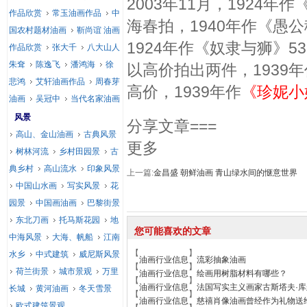
2003年11月，1924年
作品欣赏
常玉油画作品
中
海春拍，1940年作《愚
国农村题材油画
靳尚谊 油画
1924年作《奴隶与狮》5
作品欣赏
张大千
八大山人
朱耷
陈逸飞
潘鸿海
徐
以高价拍出两件，1939
悲鸿
艾轩油画作品
周春芽
高价，1939年作
《珍妮小
油画
吴冠中
当代名家油画
风景
分享文章===
高山、金山油画
古典风景
更多
树林河流
乡村田园景
古
典乡村
高山流水
印象风景
上一篇:
金昌盛 朝鲜油画 青山绿水间的惬意世界
中国山水画
写实风景
花
园景
中国画油画
巴黎街景
东北刀画
托马斯花园
地
您可能喜欢的文章
中海风景
大海、帆船
江南
【
】
水乡
中式建筑
威尼斯风景
油画行业信息
流彩抽象油画
【
】
荷兰街景
城市景观
万里
油画行业信息
绘画用树脂材料有哪些？
【
】
油画行业信息
法国写实主义画家古斯塔夫·
长城
黄河油画
冬天雪景
【
】
油画行业信息
慈禧肖像油画曾经作为礼物送
欧式建筑景观