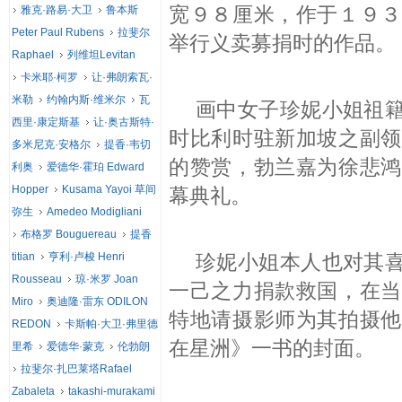
宽９８厘米，作于１９３
雅克·路易·大卫
鲁本斯
Peter Paul Rubens
拉斐尔
举行义卖募捐时的作品。
Raphael
列维坦Levitan
卡米耶·柯罗
让·弗朗索瓦·
米勒
约翰内斯·维米尔
瓦
画中女子珍妮
小姐
祖
西里·康定斯基
让·奥古斯特·
时比利时驻新加坡之副领
多米尼克·安格尔
提香·韦切
的赞赏，勃兰嘉为徐悲鸿
利奥
爱德华·霍珀 Edward
Hopper
Kusama Yayoi 草间
幕典礼。
弥生
Amedeo Modigliani
布格罗 Bouguereau
提香
titian
亨利·卢梭 Henri
珍妮小姐本人也对其
Rousseau
琼·米罗 Joan
一己之力捐款救国，在当
Miro
奥迪隆·雷东 ODILON
特地请摄影师为其拍摄他
REDON
卡斯帕·大卫·弗里德
在星洲》一书的封面。
里希
爱德华·蒙克
伦勃朗
拉斐尔·扎巴莱塔Rafael
Zabaleta
takashi-murakami