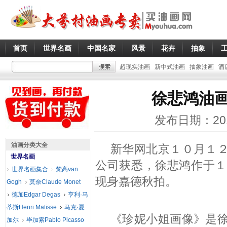
首页
世界名画
中国名家
风景
花卉
抽象
超现实油画
新中式油画
抽象油画
酒
徐悲鸿油
发布日期：20
油画分类大全
新华网北京１０月１
世界名画
公司获悉，
徐悲鸿
作于１
世界名画集合
梵高van
现身嘉德秋拍。
Gogh
莫奈Claude Monet
德加Edgar Degas
亨利·马
蒂斯Henri Matisse
马克·夏
《珍妮小姐画像》是
加尔
毕加索Pablo Picasso