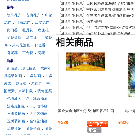
【
】
油画行业信息
田园风格画家Jean Marc 油
【
】
花卉
油画行业信息
中国京剧油画和戏曲油画 中国
【
】
装饰花卉
古典花卉
印象
油画行业信息
荷兰著名画家梵高油画作品-
【
】
油画行业信息
保罗·塞尚
花卉
刀画花卉
写实花卉
【
】
油画行业信息
但丁与维吉尔-威廉-阿道夫·
向日葵
牡丹花
玫瑰花
【
】
油画行业信息
油画的起源,油画是谁创造的
荷花荷塘
马蹄莲
工笔花
相关商品
鸟
茉莉花油画
郁金香
鸢尾花
百合花
菊花
抽象
新抽象、现代抽象
东南亚
风格装饰画
抽象油画
抽象
装饰
赵无极
朱德群
中
国元素、水墨抽象
装饰图案
色块油画
点、线条抽象
波洛克抽象
二拼装饰画
黄金大道油画 纯手绘油画 客厅油画
地中
三拼装饰画
四拼装饰画
五拼装饰画
金银箔油画
￥320
￥320
流彩抽象
抽象卡通
抽象