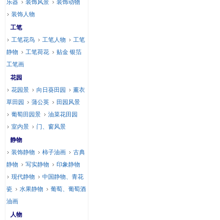
乐器
装饰风景
装饰动物
装饰人物
工笔
工笔花鸟
工笔人物
工笔
静物
工笔荷花
贴金 银箔
工笔画
花园
花园景
向日葵田园
薰衣
草田园
蒲公英
田园风景
葡萄田园景
油菜花田园
室内景
门、窗风景
静物
装饰静物
柿子油画
古典
静物
写实静物
印象静物
现代静物
中国静物、青花
瓷
水果静物
葡萄、葡萄酒
油画
人物