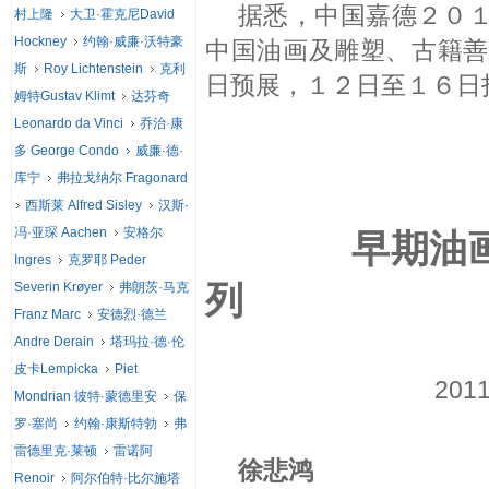
据悉，中国
嘉德
２０
村上隆
大卫·霍克尼David
Hockney
约翰·威廉·沃特豪
中国油画及雕塑、古籍善
斯
Roy Lichtenstein
克利
日预展，１２日至１６日
姆特Gustav Klimt
达芬奇
Leonardo da Vinci
乔治·康
多 George Condo
威廉·德·
库宁
弗拉戈纳尔 Fragonard
西斯莱 Alfred Sisley
汉斯·
冯·亚琛 Aachen
安格尔
早期油
Ingres
克罗耶 Peder
列
Severin Krøyer
弗朗茨·马克
Franz Marc
安德烈·德兰
Andre Derain
塔玛拉·德·伦
皮卡Lempicka
Piet
2011-9-26
Mondrian 彼特·蒙德里安
保
罗·塞尚
约翰·康斯特勃
弗
雷德里克·莱顿
雷诺阿
徐悲鸿
Renoir
阿尔伯特·比尔施塔