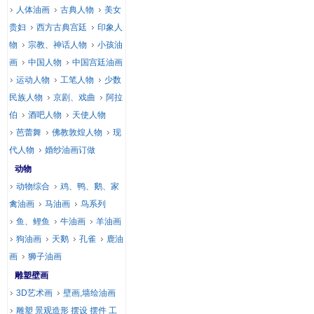
人体油画
古典人物
美女
贵妇
西方古典宫廷
印象人
物
宗教、神话人物
小孩油
画
中国人物
中国宫廷油画
运动人物
工笔人物
少数
民族人物
京剧、戏曲
阿拉
伯
酒吧人物
天使人物
芭蕾舞
佛教敦煌人物
现
代人物
婚纱油画订做
动物
动物综合
鸡、鸭、鹅、家
禽油画
马油画
鸟系列
鱼、鲤鱼
牛油画
羊油画
狗油画
天鹅
孔雀
鹿油
画
狮子油画
雕塑壁画
3D艺术画
壁画,墙绘油画
雕塑 景观造形 摆设 摆件 工