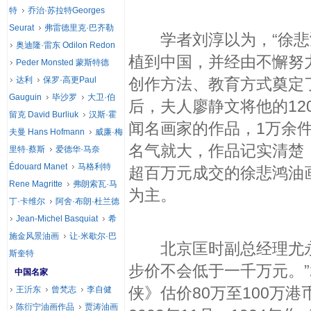
特
乔治·苏拉特Georges
Seurat
弗雷德里克·巴齐勒
学者刘淳以为，“徐悲
奥迪隆·雷东 Odilon Redon
植到中国，并经由不懈努
Peder Monsted 蒙斯特德
达利
保罗·高更Paul
创作方法、教育方式奠定了
Gauguin
毕沙罗
大卫·伯
后，夫人廖静文将他的12
留克 David Burliuk
汉斯·霍
闻名画家的作品，1万余
夫曼 Hans Hofmann
威廉·梅
名气就大，作品记实清楚
里特·蔡斯
爱德华·马奈
Édouard Manet
马格利特
超百万元成交的徐悲鸿油
Rene Magritte
弗朗索瓦·马
为主。
丁·卡维尔
阿舍·布朗·杜兰德
Jean-Michel Basquiat
希
施金风景油画
让·米歇尔·巴
北京匡时副总经理尤永
斯奎特
步价不会低于一千万元。”
中国名家
侠》估价80万至100万港
王沂东
曾梵志
李自健
陈衍宁油画作品
贾涛油画