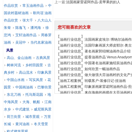
上一篇:
法国画家雷诺阿作品-卖苹果的妇人
作品欣赏
常玉油画作品
中
国农村题材油画
靳尚谊 油画
作品欣赏
张大千
八大山人
您可能喜欢的文章
朱耷
陈逸飞
潘鸿海
徐
悲鸿
艾轩油画作品
周春芽
【
】
油画行业信息
法国画家皮埃尔·博纳尔油画
油画
吴冠中
当代名家油画
【
】
油画行业信息
法国印象画派大师皮耶尔·奥
【
】
风景
油画行业信息
著名画家郭绍纲油画作品介绍
【
】
油画行业信息
提香油画作品 Venus Anadyo
高山、金山油画
古典风景
【
】
油画行业信息
中国著名油画家施绍辰油画作
树林河流
乡村田园景
古
【
】
油画行业信息
如何欣赏一幅油画作品
【
】
典乡村
高山流水
印象风景
油画行业信息
做大做强大芬油画村的文化产
【
】
中国山水画
写实风景
花
油画工程案例
转载客户-装修日记-挂油画
【
】
油画工程案例
印象派画家雷诺阿油画作品-
园景
中国画油画
巴黎街景
【
】
油画行业信息
来自海南的画师在大芬油画村
东北刀画
托马斯花园
地
中海风景
大海、帆船
江南
水乡
中式建筑
威尼斯风景
荷兰街景
城市景观
万里
长城
黄河油画
冬天雪景
欧式建筑景观