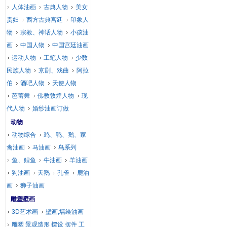
人体油画
古典人物
美女
贵妇
西方古典宫廷
印象人
物
宗教、神话人物
小孩油
画
中国人物
中国宫廷油画
运动人物
工笔人物
少数
民族人物
京剧、戏曲
阿拉
伯
酒吧人物
天使人物
芭蕾舞
佛教敦煌人物
现
代人物
婚纱油画订做
动物
动物综合
鸡、鸭、鹅、家
禽油画
马油画
鸟系列
鱼、鲤鱼
牛油画
羊油画
狗油画
天鹅
孔雀
鹿油
画
狮子油画
雕塑壁画
3D艺术画
壁画,墙绘油画
雕塑 景观造形 摆设 摆件 工