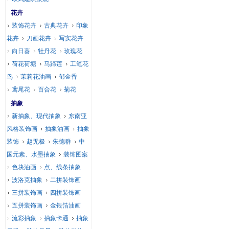
花卉
装饰花卉
古典花卉
印象
花卉
刀画花卉
写实花卉
向日葵
牡丹花
玫瑰花
荷花荷塘
马蹄莲
工笔花
鸟
茉莉花油画
郁金香
鸢尾花
百合花
菊花
抽象
新抽象、现代抽象
东南亚
风格装饰画
抽象油画
抽象
装饰
赵无极
朱德群
中
国元素、水墨抽象
装饰图案
色块油画
点、线条抽象
波洛克抽象
二拼装饰画
三拼装饰画
四拼装饰画
五拼装饰画
金银箔油画
流彩抽象
抽象卡通
抽象