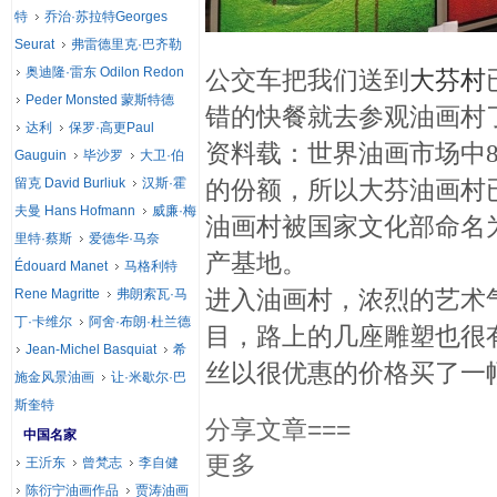
特
乔治·苏拉特Georges
Seurat
弗雷德里克·巴齐勒
奥迪隆·雷东 Odilon Redon
公交车把我们送到
大芬村
Peder Monsted 蒙斯特德
错的快餐就去参观油画村
达利
保罗·高更Paul
资料载：世界油画市场中8
Gauguin
毕沙罗
大卫·伯
留克 David Burliuk
汉斯·霍
的份额，所以大芬油画村已
夫曼 Hans Hofmann
威廉·梅
油画村被国家文化部命名
里特·蔡斯
爱德华·马奈
产基地。
Édouard Manet
马格利特
进入油画村，浓烈的艺术
Rene Magritte
弗朗索瓦·马
丁·卡维尔
阿舍·布朗·杜兰德
目，路上的几座雕塑也很
Jean-Michel Basquiat
希
丝以很优惠的价格买了一
施金风景油画
让·米歇尔·巴
斯奎特
分享文章===
中国名家
更多
王沂东
曾梵志
李自健
陈衍宁油画作品
贾涛油画