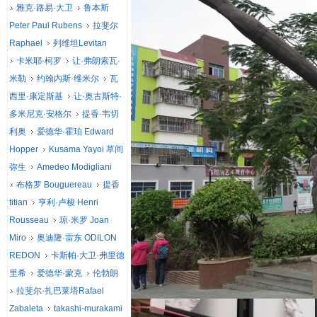
雅克·路易·大卫
鲁本斯
Peter Paul Rubens
拉斐尔
Raphael
列维坦Levitan
卡米耶·柯罗
让·弗朗索瓦·
米勒
约翰内斯·维米尔
瓦
西里·康定斯基
让·奥古斯特·
多米尼克·安格尔
提香·韦切
利奥
爱德华·霍珀 Edward
Hopper
Kusama Yayoi 草间
弥生
Amedeo Modigliani
布格罗 Bouguereau
提香
titian
亨利·卢梭 Henri
Rousseau
琼·米罗 Joan
Miro
奥迪隆·雷东 ODILON
REDON
卡斯帕·大卫·弗里德
里希
爱德华·蒙克
伦勃朗
拉斐尔·扎巴莱塔Rafael
Zabaleta
takashi-murakami