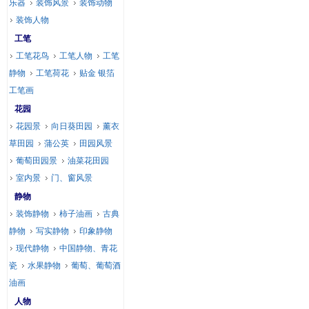
乐器
装饰风景
装饰动物
装饰人物
工笔
工笔花鸟
工笔人物
工笔
静物
工笔荷花
贴金 银箔
工笔画
花园
花园景
向日葵田园
薰衣
草田园
蒲公英
田园风景
葡萄田园景
油菜花田园
室内景
门、窗风景
静物
装饰静物
柿子油画
古典
静物
写实静物
印象静物
现代静物
中国静物、青花
瓷
水果静物
葡萄、葡萄酒
油画
人物