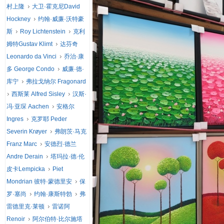
村上隆
大卫·霍克尼David
Hockney
约翰·威廉·沃特豪
斯
Roy Lichtenstein
克利
姆特Gustav Klimt
达芬奇
Leonardo da Vinci
乔治·康
多 George Condo
威廉·德·
库宁
弗拉戈纳尔 Fragonard
西斯莱 Alfred Sisley
汉斯·
冯·亚琛 Aachen
安格尔
Ingres
克罗耶 Peder
Severin Krøyer
弗朗茨·马克
Franz Marc
安德烈·德兰
Andre Derain
塔玛拉·德·伦
皮卡Lempicka
Piet
Mondrian 彼特·蒙德里安
保
罗·塞尚
约翰·康斯特勃
弗
雷德里克·莱顿
雷诺阿
Renoir
阿尔伯特·比尔施塔