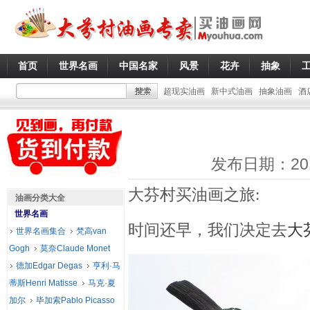
首页
世界名画
中国名家
风景
花卉
抽象
超现实油画
新中式油画
抽象油画
酒
发布日期：20
大芬村买油画之旅:
油画分类大全
世界名画
时间还早，我们决定去
大
世界名画集合
梵高van
Gogh
莫奈Claude Monet
德加Edgar Degas
亨利·马
蒂斯Henri Matisse
马克·夏
加尔
毕加索Pablo Picasso