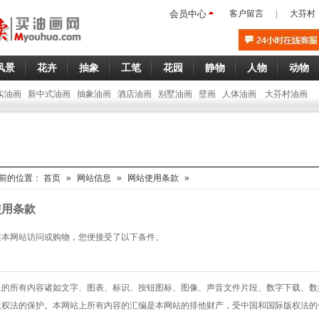
会员中心
客户留言
|
大芬村
风景
花卉
抽象
工笔
花园
静物
人物
动物
实油画
新中式油画
抽象油画
酒店油画
别墅油画
壁画
人体油画
大芬村油画
前的位置：
首页
»
网站信息
»
网站使用条款
»
使用条款
在本网站访问或购物，您便接受了以下条件。
上的所有内容诸如文字、图表、标识、按钮图标、图像、声音文件片段、数字下载、数
版权法的保护。本网站上所有内容的汇编是本网站的排他财产，受中国和国际版权法的