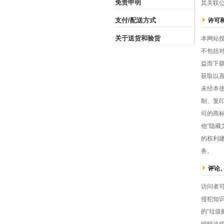
免责申明
其关联
支付/配送方式
许可
关于送货和验货
本网站
不包括
益而下载
获取以直
未经本
制、复
司的商标
他“隐
的权利
务。
评论
访问者
侵犯知
的“垃