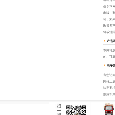
编辑这
授予本
出版、
利，如
政策并
辑或清
产品
本网站
的、可
电子
当您访
网站上
法定要
披露和