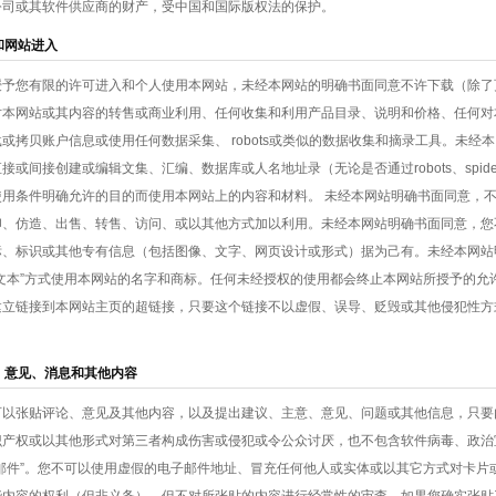
公司或其软件供应商的财产，受中国和国际版权法的保护。
和网站进入
授予您有限的许可进入和个人使用本网站，未经本网站的明确书面同意不许下载（除了
对本网站或其内容的转售或商业利用、任何收集和利用产品目录、说明和价格、任何对
或拷贝账户信息或使用任何数据采集、 robots或类似的数据收集和摘录工具。未
接或间接创建或编辑文集、汇编、数据库或人名地址录（无论是否通过robots、spi
使用条件明确允许的目的而使用本网站上的内容和材料。 未经本网站明确书面同意，
印、仿造、出售、转售、访问、或以其他方式加以利用。未经本网站明确书面同意，您
、标识或其他专有信息（包括图像、文字、网页设计或形式）据为己有。未经本网站明确书
藏文本”方式使用本网站的名字和商标。任何未经授权的使用都会终止本网站所授予的允
建立链接到本网站主页的超链接，只要这个链接不以虚假、误导、贬毁或其他侵犯性方
、意见、消息和其他内容
可以张贴评论、意见及其他内容，以及提出建议、主意、意见、问题或其他信息，只要
识产权或以其他形式对第三者构成伤害或侵犯或令公众讨厌，也不包含软件病毒、政治
圾邮件”。您不可以使用虚假的电子邮件地址、冒充任何他人或实体或以其它方式对卡片