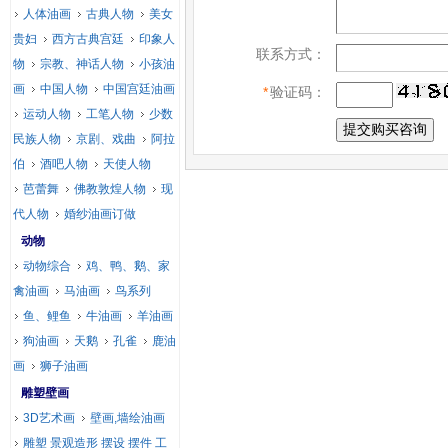
人体油画
古典人物
美女
贵妇
西方古典宫廷
印象人
联系方式：
物
宗教、神话人物
小孩油
画
中国人物
中国宫廷油画
*
验证码：
运动人物
工笔人物
少数
民族人物
京剧、戏曲
阿拉
伯
酒吧人物
天使人物
芭蕾舞
佛教敦煌人物
现
代人物
婚纱油画订做
动物
动物综合
鸡、鸭、鹅、家
禽油画
马油画
鸟系列
鱼、鲤鱼
牛油画
羊油画
狗油画
天鹅
孔雀
鹿油
画
狮子油画
雕塑壁画
3D艺术画
壁画,墙绘油画
雕塑 景观造形 摆设 摆件 工