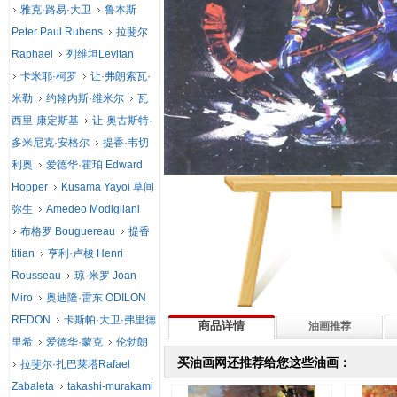
雅克·路易·大卫
鲁本斯
Peter Paul Rubens
拉斐尔
Raphael
列维坦Levitan
卡米耶·柯罗
让·弗朗索瓦·
米勒
约翰内斯·维米尔
瓦
西里·康定斯基
让·奥古斯特·
多米尼克·安格尔
提香·韦切
利奥
爱德华·霍珀 Edward
Hopper
Kusama Yayoi 草间
弥生
Amedeo Modigliani
布格罗 Bouguereau
提香
titian
亨利·卢梭 Henri
Rousseau
琼·米罗 Joan
Miro
奥迪隆·雷东 ODILON
REDON
卡斯帕·大卫·弗里德
商品详情
油画推荐
里希
爱德华·蒙克
伦勃朗
买油画网还推荐给您这些油画：
拉斐尔·扎巴莱塔Rafael
Zabaleta
takashi-murakami