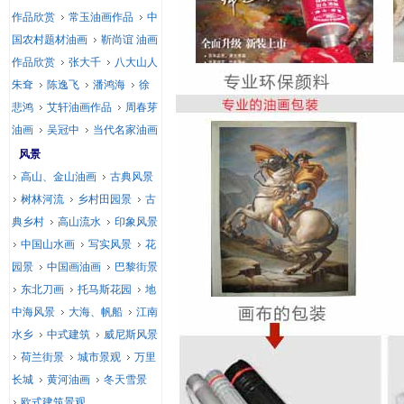
作品欣赏
常玉油画作品
中
国农村题材油画
靳尚谊 油画
作品欣赏
张大千
八大山人
朱耷
陈逸飞
潘鸿海
徐
悲鸿
艾轩油画作品
周春芽
油画
吴冠中
当代名家油画
风景
高山、金山油画
古典风景
树林河流
乡村田园景
古
典乡村
高山流水
印象风景
中国山水画
写实风景
花
园景
中国画油画
巴黎街景
东北刀画
托马斯花园
地
中海风景
大海、帆船
江南
水乡
中式建筑
威尼斯风景
荷兰街景
城市景观
万里
长城
黄河油画
冬天雪景
欧式建筑景观