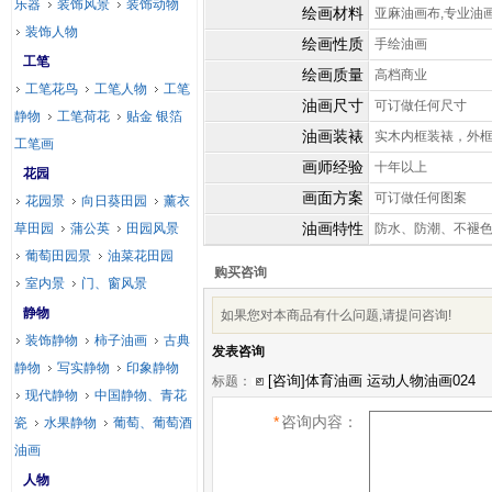
乐器
装饰风景
装饰动物
绘画材料
亚麻油画布,专业油
装饰人物
绘画性质
手绘油画
工笔
绘画质量
高档商业
工笔花鸟
工笔人物
工笔
油画尺寸
可订做任何尺寸
静物
工笔荷花
贴金 银箔
油画装裱
实木内框装裱，外
工笔画
画师经验
十年以上
花园
画面方案
可订做任何图案
花园景
向日葵田园
薰衣
油画特性
草田园
蒲公英
田园风景
防水、防潮、不褪
葡萄田园景
油菜花田园
购买咨询
室内景
门、窗风景
静物
如果您对本商品有什么问题,请提问咨询!
装饰静物
柿子油画
古典
发表咨询
静物
写实静物
印象静物
标题：
现代静物
中国静物、青花
*
咨询内容：
瓷
水果静物
葡萄、葡萄酒
油画
人物