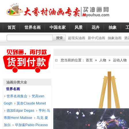
首页
世界名画
中国名家
风景
花卉
抽象
超现实油画
新中式油画
抽象油画
酒
您当前的位置：
首页
»
人物
»
运动人物
油画分类大全
世界名画
世界名画集合
梵高van
Gogh
莫奈Claude Monet
德加Edgar Degas
亨利·马
蒂斯Henri Matisse
马克·夏
加尔
毕加索Pablo Picasso