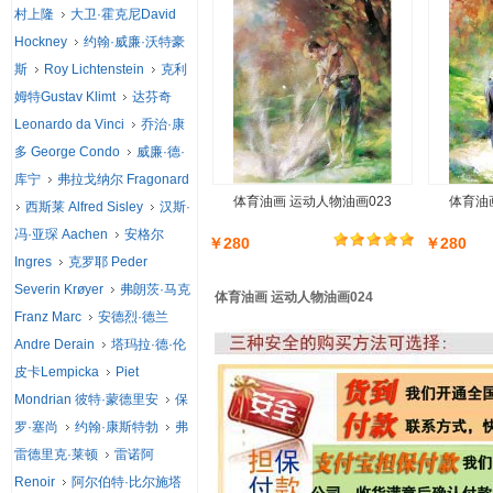
村上隆
大卫·霍克尼David
Hockney
约翰·威廉·沃特豪
斯
Roy Lichtenstein
克利
姆特Gustav Klimt
达芬奇
Leonardo da Vinci
乔治·康
多 George Condo
威廉·德·
库宁
弗拉戈纳尔 Fragonard
体育油画 运动人物油画023
体育油
西斯莱 Alfred Sisley
汉斯·
冯·亚琛 Aachen
安格尔
￥280
￥280
Ingres
克罗耶 Peder
Severin Krøyer
弗朗茨·马克
体育油画 运动人物油画024
Franz Marc
安德烈·德兰
Andre Derain
塔玛拉·德·伦
皮卡Lempicka
Piet
Mondrian 彼特·蒙德里安
保
罗·塞尚
约翰·康斯特勃
弗
雷德里克·莱顿
雷诺阿
Renoir
阿尔伯特·比尔施塔