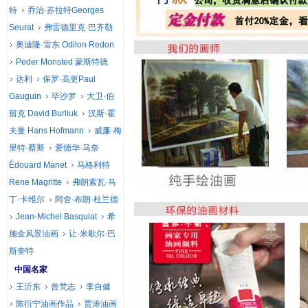
特
乔治·苏拉特Georges
Seurat
弗雷德里克·巴齐勒
奥迪隆·雷东 Odilon Redon
Peder Monsted 蒙斯特德
达利
保罗·高更Paul
Gauguin
毕沙罗
大卫·伯
留克 David Burliuk
汉斯·霍
夫曼 Hans Hofmann
威廉·梅
里特·蔡斯
爱德华·马奈
Édouard Manet
马格利特
Rene Magritte
弗朗索瓦·马
丁·卡维尔
阿舍·布朗·杜兰德
Jean-Michel Basquiat
希
施金风景油画
让·米歇尔·巴
斯奎特
中国名家
王沂东
曾梵志
李自健
陈衍宁油画作品
贾涛油画