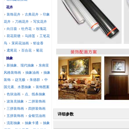
花卉
装饰花卉
古典花卉
印象
花卉
刀画花卉
写实花卉
向日葵
牡丹花
玫瑰花
荷花荷塘
马蹄莲
工笔花
鸟
茉莉花油画
郁金香
鸢尾花
百合花
菊花
抽象
新抽象、现代抽象
东南亚
风格装饰画
抽象油画
抽象
装饰
赵无极
朱德群
中
国元素、水墨抽象
装饰图案
色块油画
点、线条抽象
波洛克抽象
二拼装饰画
三拼装饰画
四拼装饰画
详细参数
五拼装饰画
金银箔油画
流彩抽象
抽象卡通
抽象