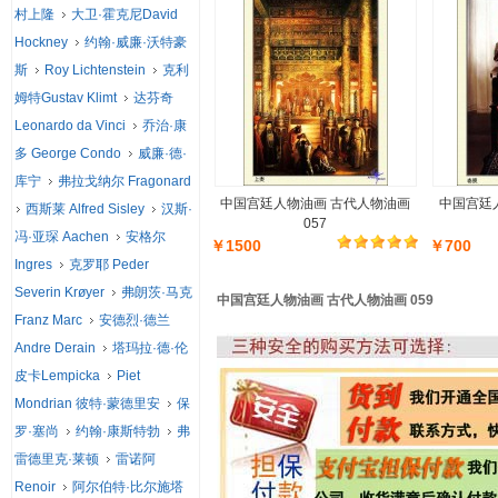
村上隆
大卫·霍克尼David
Hockney
约翰·威廉·沃特豪
斯
Roy Lichtenstein
克利
姆特Gustav Klimt
达芬奇
Leonardo da Vinci
乔治·康
多 George Condo
威廉·德·
库宁
弗拉戈纳尔 Fragonard
中国宫廷人物油画 古代人物油画
中国宫廷
西斯莱 Alfred Sisley
汉斯·
057
冯·亚琛 Aachen
安格尔
￥1500
￥700
Ingres
克罗耶 Peder
Severin Krøyer
弗朗茨·马克
中国宫廷人物油画 古代人物油画 059
Franz Marc
安德烈·德兰
Andre Derain
塔玛拉·德·伦
皮卡Lempicka
Piet
Mondrian 彼特·蒙德里安
保
罗·塞尚
约翰·康斯特勃
弗
雷德里克·莱顿
雷诺阿
Renoir
阿尔伯特·比尔施塔