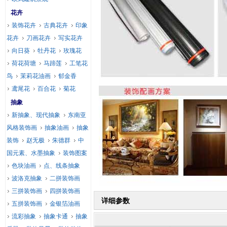
花卉
装饰花卉
古典花卉
印象
花卉
刀画花卉
写实花卉
向日葵
牡丹花
玫瑰花
荷花荷塘
马蹄莲
工笔花
鸟
茉莉花油画
郁金香
鸢尾花
百合花
菊花
抽象
新抽象、现代抽象
东南亚
风格装饰画
抽象油画
抽象
装饰
赵无极
朱德群
中
国元素、水墨抽象
装饰图案
色块油画
点、线条抽象
波洛克抽象
二拼装饰画
三拼装饰画
四拼装饰画
详细参数
五拼装饰画
金银箔油画
流彩抽象
抽象卡通
抽象