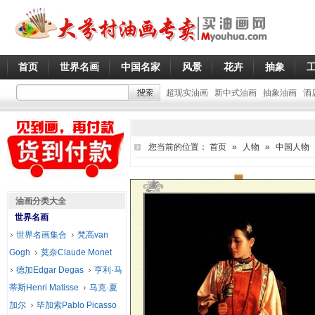
首页
世界名画
中国名家
风景
花卉
抽象
超现实油画
新中式油画
抽象油画
酒
您当前的位置：
首页
»
人物
»
中国人物
油画分类大全
世界名画
世界名画集合
梵高van
Gogh
莫奈Claude Monet
德加Edgar Degas
亨利·马
蒂斯Henri Matisse
马克·夏
加尔
毕加索Pablo Picasso