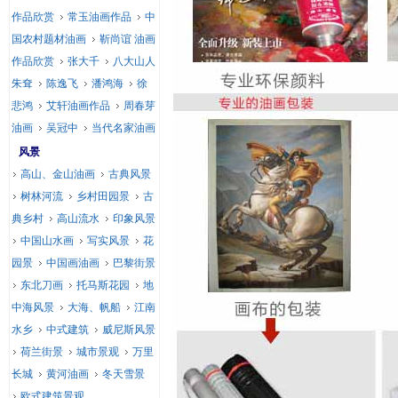
作品欣赏
常玉油画作品
中
国农村题材油画
靳尚谊 油画
作品欣赏
张大千
八大山人
朱耷
陈逸飞
潘鸿海
徐
悲鸿
艾轩油画作品
周春芽
油画
吴冠中
当代名家油画
风景
高山、金山油画
古典风景
树林河流
乡村田园景
古
典乡村
高山流水
印象风景
中国山水画
写实风景
花
园景
中国画油画
巴黎街景
东北刀画
托马斯花园
地
中海风景
大海、帆船
江南
水乡
中式建筑
威尼斯风景
荷兰街景
城市景观
万里
长城
黄河油画
冬天雪景
欧式建筑景观