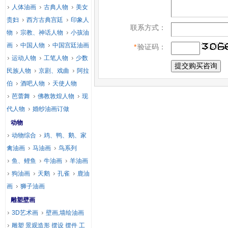
人体油画
古典人物
美女
贵妇
西方古典宫廷
印象人
联系方式：
物
宗教、神话人物
小孩油
画
中国人物
中国宫廷油画
*
验证码：
运动人物
工笔人物
少数
民族人物
京剧、戏曲
阿拉
伯
酒吧人物
天使人物
芭蕾舞
佛教敦煌人物
现
代人物
婚纱油画订做
动物
动物综合
鸡、鸭、鹅、家
禽油画
马油画
鸟系列
鱼、鲤鱼
牛油画
羊油画
狗油画
天鹅
孔雀
鹿油
画
狮子油画
雕塑壁画
3D艺术画
壁画,墙绘油画
雕塑 景观造形 摆设 摆件 工