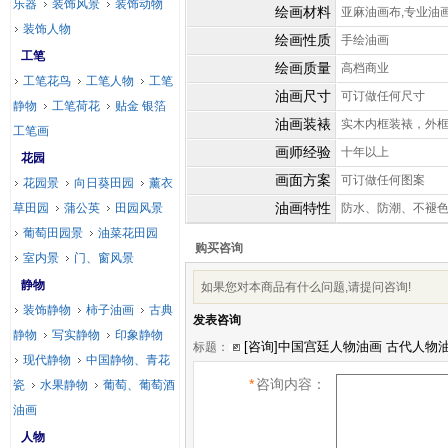
乐器
装饰风景
装饰动物
绘画材料
亚麻油画布,专业油
装饰人物
绘画性质
手绘油画
工笔
绘画质量
高档商业
工笔花鸟
工笔人物
工笔
油画尺寸
可订做任何尺寸
静物
工笔荷花
贴金 银箔
油画装裱
实木内框装裱，外
工笔画
画师经验
十年以上
花园
画面方案
可订做任何图案
花园景
向日葵田园
薰衣
油画特性
草田园
蒲公英
田园风景
防水、防潮、不褪
葡萄田园景
油菜花田园
购买咨询
室内景
门、窗风景
静物
如果您对本商品有什么问题,请提问咨询!
装饰静物
柿子油画
古典
发表咨询
静物
写实静物
印象静物
标题：
现代静物
中国静物、青花
*
咨询内容：
瓷
水果静物
葡萄、葡萄酒
油画
人物