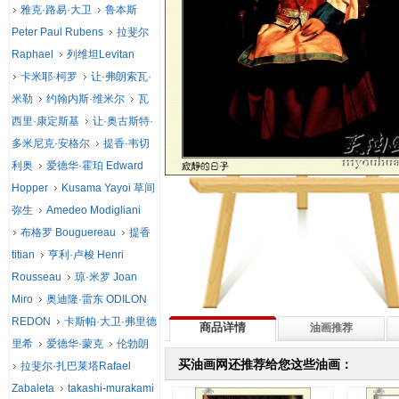
雅克·路易·大卫
鲁本斯
Peter Paul Rubens
拉斐尔
Raphael
列维坦Levitan
卡米耶·柯罗
让·弗朗索瓦·
米勒
约翰内斯·维米尔
瓦
西里·康定斯基
让·奥古斯特·
多米尼克·安格尔
提香·韦切
利奥
爱德华·霍珀 Edward
Hopper
Kusama Yayoi 草间
弥生
Amedeo Modigliani
布格罗 Bouguereau
提香
titian
亨利·卢梭 Henri
Rousseau
琼·米罗 Joan
Miro
奥迪隆·雷东 ODILON
REDON
卡斯帕·大卫·弗里德
商品详情
油画推荐
里希
爱德华·蒙克
伦勃朗
买油画网还推荐给您这些油画：
拉斐尔·扎巴莱塔Rafael
Zabaleta
takashi-murakami