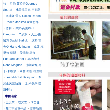
特
乔治·苏拉特Georges
Seurat
弗雷德里克·巴齐勒
奥迪隆·雷东 Odilon Redon
Peder Monsted 蒙斯特德
达利
保罗·高更Paul
Gauguin
毕沙罗
大卫·伯
留克 David Burliuk
汉斯·霍
夫曼 Hans Hofmann
威廉·梅
里特·蔡斯
爱德华·马奈
Édouard Manet
马格利特
Rene Magritte
弗朗索瓦·马
丁·卡维尔
阿舍·布朗·杜兰德
Jean-Michel Basquiat
希
施金风景油画
让·米歇尔·巴
斯奎特
中国名家
王沂东
曾梵志
李自健
陈衍宁油画作品
贾涛油画