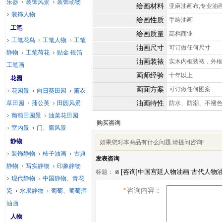
乐器
装饰风景
装饰动物
绘画材料
亚麻油画布,专业油
装饰人物
绘画性质
手绘油画
工笔
绘画质量
高档商业
工笔花鸟
工笔人物
工笔
油画尺寸
可订做任何尺寸
静物
工笔荷花
贴金 银箔
油画装裱
实木内框装裱，外
工笔画
画师经验
十年以上
花园
画面方案
可订做任何图案
花园景
向日葵田园
薰衣
油画特性
草田园
蒲公英
田园风景
防水、防潮、不褪
葡萄田园景
油菜花田园
购买咨询
室内景
门、窗风景
静物
如果您对本商品有什么问题,请提问咨询!
装饰静物
柿子油画
古典
发表咨询
静物
写实静物
印象静物
标题：
现代静物
中国静物、青花
*
咨询内容：
瓷
水果静物
葡萄、葡萄酒
油画
人物