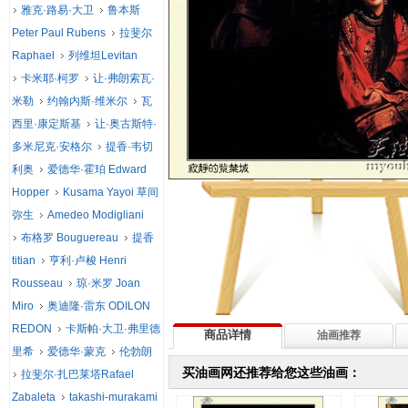
雅克·路易·大卫
鲁本斯
Peter Paul Rubens
拉斐尔
Raphael
列维坦Levitan
卡米耶·柯罗
让·弗朗索瓦·
米勒
约翰内斯·维米尔
瓦
西里·康定斯基
让·奥古斯特·
多米尼克·安格尔
提香·韦切
利奥
爱德华·霍珀 Edward
Hopper
Kusama Yayoi 草间
弥生
Amedeo Modigliani
布格罗 Bouguereau
提香
titian
亨利·卢梭 Henri
Rousseau
琼·米罗 Joan
Miro
奥迪隆·雷东 ODILON
REDON
卡斯帕·大卫·弗里德
商品详情
油画推荐
里希
爱德华·蒙克
伦勃朗
买油画网还推荐给您这些油画：
拉斐尔·扎巴莱塔Rafael
Zabaleta
takashi-murakami