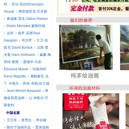
特
乔治·苏拉特Georges
Seurat
弗雷德里克·巴齐勒
奥迪隆·雷东 Odilon Redon
Peder Monsted 蒙斯特德
达利
保罗·高更Paul
Gauguin
毕沙罗
大卫·伯
留克 David Burliuk
汉斯·霍
夫曼 Hans Hofmann
威廉·梅
里特·蔡斯
爱德华·马奈
Édouard Manet
马格利特
Rene Magritte
弗朗索瓦·马
丁·卡维尔
阿舍·布朗·杜兰德
Jean-Michel Basquiat
希
施金风景油画
让·米歇尔·巴
斯奎特
中国名家
王沂东
曾梵志
李自健
陈衍宁油画作品
贾涛油画