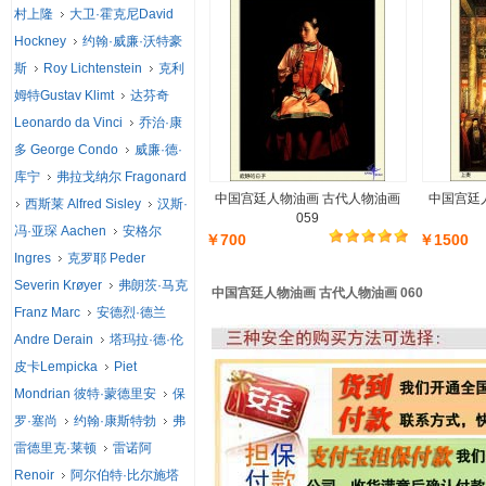
村上隆
大卫·霍克尼David
Hockney
约翰·威廉·沃特豪
斯
Roy Lichtenstein
克利
姆特Gustav Klimt
达芬奇
Leonardo da Vinci
乔治·康
多 George Condo
威廉·德·
库宁
弗拉戈纳尔 Fragonard
中国宫廷人物油画 古代人物油画
中国宫廷
西斯莱 Alfred Sisley
汉斯·
059
冯·亚琛 Aachen
安格尔
￥700
￥1500
Ingres
克罗耶 Peder
Severin Krøyer
弗朗茨·马克
中国宫廷人物油画 古代人物油画 060
Franz Marc
安德烈·德兰
Andre Derain
塔玛拉·德·伦
皮卡Lempicka
Piet
Mondrian 彼特·蒙德里安
保
罗·塞尚
约翰·康斯特勃
弗
雷德里克·莱顿
雷诺阿
Renoir
阿尔伯特·比尔施塔