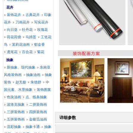
花卉
装饰花卉
古典花卉
印象
花卉
刀画花卉
写实花卉
向日葵
牡丹花
玫瑰花
荷花荷塘
马蹄莲
工笔花
鸟
茉莉花油画
郁金香
鸢尾花
百合花
菊花
抽象
新抽象、现代抽象
东南亚
风格装饰画
抽象油画
抽象
装饰
赵无极
朱德群
中
国元素、水墨抽象
装饰图案
色块油画
点、线条抽象
波洛克抽象
二拼装饰画
三拼装饰画
四拼装饰画
详细参数
五拼装饰画
金银箔油画
流彩抽象
抽象卡通
抽象