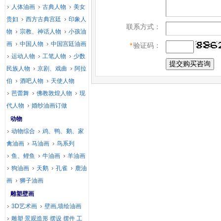
人体油画
古典人物
美女
贵妇
西方古典宫廷
印象人
联系方式：
物
宗教、神话人物
小孩油
画
中国人物
中国宫廷油画
*
验证码：
运动人物
工笔人物
少数
民族人物
京剧、戏曲
阿拉
伯
酒吧人物
天使人物
芭蕾舞
佛教敦煌人物
现
代人物
婚纱油画订做
动物
动物综合
鸡、鸭、鹅、家
禽油画
马油画
鸟系列
鱼、鲤鱼
牛油画
羊油画
狗油画
天鹅
孔雀
鹿油
画
狮子油画
雕塑壁画
3D艺术画
壁画,墙绘油画
雕塑 景观造形 摆设 摆件 工