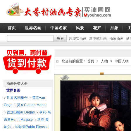
首页
世界名画
中国名家
风景
花卉
抽象
超现实油画
新中式油画
抽象油画
酒
您当前的位置：
首页
»
人物
»
中国人物
油画分类大全
世界名画
世界名画集合
梵高van
Gogh
莫奈Claude Monet
德加Edgar Degas
亨利·马
蒂斯Henri Matisse
马克·夏
加尔
毕加索Pablo Picasso