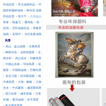
作品欣赏
常玉油画作品
中
国农村题材油画
靳尚谊 油画
作品欣赏
张大千
八大山人
朱耷
陈逸飞
潘鸿海
徐
悲鸿
艾轩油画作品
周春芽
油画
吴冠中
当代名家油画
风景
高山、金山油画
古典风景
树林河流
乡村田园景
古
典乡村
高山流水
印象风景
中国山水画
写实风景
花
园景
中国画油画
巴黎街景
东北刀画
托马斯花园
地
中海风景
大海、帆船
江南
水乡
中式建筑
威尼斯风景
荷兰街景
城市景观
万里
长城
黄河油画
冬天雪景
欧式建筑景观