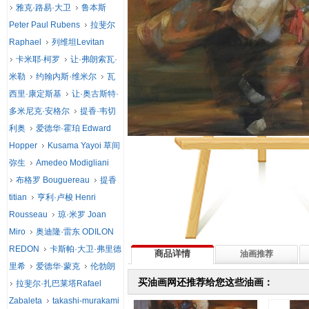
雅克·路易·大卫
鲁本斯
Peter Paul Rubens
拉斐尔
Raphael
列维坦Levitan
卡米耶·柯罗
让·弗朗索瓦·
米勒
约翰内斯·维米尔
瓦
西里·康定斯基
让·奥古斯特·
多米尼克·安格尔
提香·韦切
利奥
爱德华·霍珀 Edward
Hopper
Kusama Yayoi 草间
弥生
Amedeo Modigliani
布格罗 Bouguereau
提香
titian
亨利·卢梭 Henri
Rousseau
琼·米罗 Joan
Miro
奥迪隆·雷东 ODILON
REDON
卡斯帕·大卫·弗里德
商品详情
油画推荐
里希
爱德华·蒙克
伦勃朗
买油画网还推荐给您这些油画：
拉斐尔·扎巴莱塔Rafael
Zabaleta
takashi-murakami