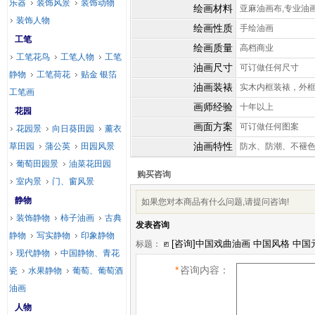
乐器
装饰风景
装饰动物
绘画材料
亚麻油画布,专业油
装饰人物
绘画性质
手绘油画
工笔
绘画质量
高档商业
工笔花鸟
工笔人物
工笔
油画尺寸
可订做任何尺寸
静物
工笔荷花
贴金 银箔
油画装裱
实木内框装裱，外
工笔画
画师经验
十年以上
花园
画面方案
可订做任何图案
花园景
向日葵田园
薰衣
油画特性
草田园
蒲公英
田园风景
防水、防潮、不褪
葡萄田园景
油菜花田园
购买咨询
室内景
门、窗风景
静物
如果您对本商品有什么问题,请提问咨询!
装饰静物
柿子油画
古典
发表咨询
静物
写实静物
印象静物
标题：
现代静物
中国静物、青花
*
咨询内容：
瓷
水果静物
葡萄、葡萄酒
油画
人物