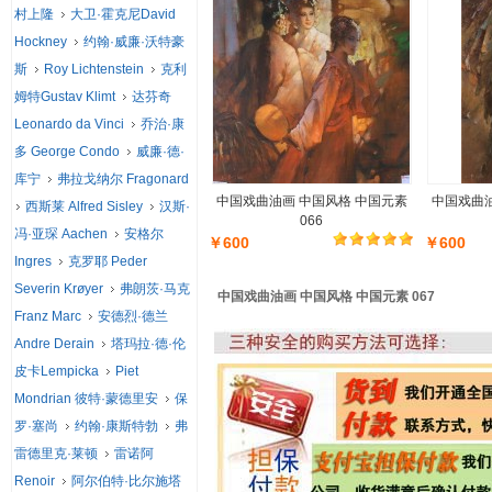
村上隆
大卫·霍克尼David
Hockney
约翰·威廉·沃特豪
斯
Roy Lichtenstein
克利
姆特Gustav Klimt
达芬奇
Leonardo da Vinci
乔治·康
多 George Condo
威廉·德·
库宁
弗拉戈纳尔 Fragonard
中国戏曲油画 中国风格 中国元素
中国戏曲油
西斯莱 Alfred Sisley
汉斯·
066
冯·亚琛 Aachen
安格尔
￥600
￥600
Ingres
克罗耶 Peder
Severin Krøyer
弗朗茨·马克
中国戏曲油画 中国风格 中国元素 067
Franz Marc
安德烈·德兰
Andre Derain
塔玛拉·德·伦
皮卡Lempicka
Piet
Mondrian 彼特·蒙德里安
保
罗·塞尚
约翰·康斯特勃
弗
雷德里克·莱顿
雷诺阿
Renoir
阿尔伯特·比尔施塔