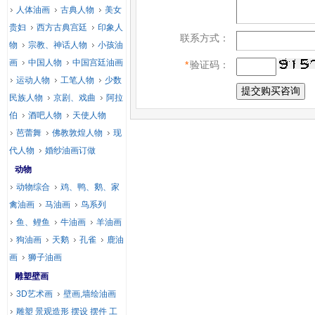
人体油画
古典人物
美女
贵妇
西方古典宫廷
印象人
联系方式：
物
宗教、神话人物
小孩油
画
中国人物
中国宫廷油画
*
验证码：
运动人物
工笔人物
少数
民族人物
京剧、戏曲
阿拉
伯
酒吧人物
天使人物
芭蕾舞
佛教敦煌人物
现
代人物
婚纱油画订做
动物
动物综合
鸡、鸭、鹅、家
禽油画
马油画
鸟系列
鱼、鲤鱼
牛油画
羊油画
狗油画
天鹅
孔雀
鹿油
画
狮子油画
雕塑壁画
3D艺术画
壁画,墙绘油画
雕塑 景观造形 摆设 摆件 工