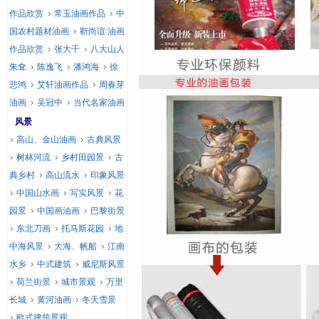
作品欣赏
常玉油画作品
中
国农村题材油画
靳尚谊 油画
作品欣赏
张大千
八大山人
朱耷
陈逸飞
潘鸿海
徐
悲鸿
艾轩油画作品
周春芽
油画
吴冠中
当代名家油画
风景
高山、金山油画
古典风景
树林河流
乡村田园景
古
典乡村
高山流水
印象风景
中国山水画
写实风景
花
园景
中国画油画
巴黎街景
东北刀画
托马斯花园
地
中海风景
大海、帆船
江南
水乡
中式建筑
威尼斯风景
荷兰街景
城市景观
万里
长城
黄河油画
冬天雪景
欧式建筑景观