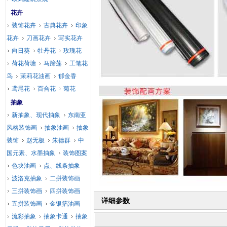
花卉
装饰花卉
古典花卉
印象
花卉
刀画花卉
写实花卉
向日葵
牡丹花
玫瑰花
荷花荷塘
马蹄莲
工笔花
鸟
茉莉花油画
郁金香
鸢尾花
百合花
菊花
抽象
新抽象、现代抽象
东南亚
风格装饰画
抽象油画
抽象
装饰
赵无极
朱德群
中
国元素、水墨抽象
装饰图案
色块油画
点、线条抽象
波洛克抽象
二拼装饰画
三拼装饰画
四拼装饰画
详细参数
五拼装饰画
金银箔油画
流彩抽象
抽象卡通
抽象