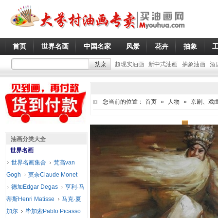
首页
世界名画
中国名家
风景
花卉
抽象
超现实油画
新中式油画
抽象油画
酒
您当前的位置：
首页
»
人物
»
京剧、戏
油画分类大全
世界名画
世界名画集合
梵高van
Gogh
莫奈Claude Monet
德加Edgar Degas
亨利·马
蒂斯Henri Matisse
马克·夏
加尔
毕加索Pablo Picasso