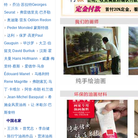
特
乔治·苏拉特Georges
Seurat
弗雷德里克·巴齐勒
奥迪隆·雷东 Odilon Redon
Peder Monsted 蒙斯特德
达利
保罗·高更Paul
Gauguin
毕沙罗
大卫·伯
留克 David Burliuk
汉斯·霍
夫曼 Hans Hofmann
威廉·梅
里特·蔡斯
爱德华·马奈
Édouard Manet
马格利特
Rene Magritte
弗朗索瓦·马
丁·卡维尔
阿舍·布朗·杜兰德
Jean-Michel Basquiat
希
施金风景油画
让·米歇尔·巴
斯奎特
中国名家
王沂东
曾梵志
李自健
陈衍宁油画作品
贾涛油画