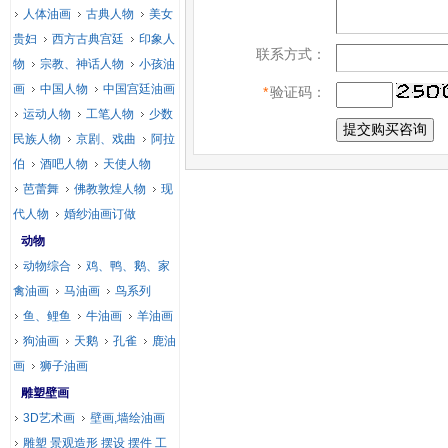
人体油画
古典人物
美女
贵妇
西方古典宫廷
印象人
联系方式：
物
宗教、神话人物
小孩油
画
中国人物
中国宫廷油画
*
验证码：
运动人物
工笔人物
少数
民族人物
京剧、戏曲
阿拉
伯
酒吧人物
天使人物
芭蕾舞
佛教敦煌人物
现
代人物
婚纱油画订做
动物
动物综合
鸡、鸭、鹅、家
禽油画
马油画
鸟系列
鱼、鲤鱼
牛油画
羊油画
狗油画
天鹅
孔雀
鹿油
画
狮子油画
雕塑壁画
3D艺术画
壁画,墙绘油画
雕塑 景观造形 摆设 摆件 工