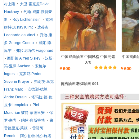
村上隆
大卫·霍克尼David
Hockney
约翰·威廉·沃特豪
斯
Roy Lichtenstein
克利
姆特Gustav Klimt
达芬奇
Leonardo da Vinci
乔治·康
多 George Condo
威廉·德·
库宁
弗拉戈纳尔 Fragonard
中国戏曲油画 中国风格 中国元素
中国戏曲油
西斯莱 Alfred Sisley
汉斯·
070
冯·亚琛 Aachen
安格尔
￥600
￥600
Ingres
克罗耶 Peder
Severin Krøyer
弗朗茨·马克
曾浩油画 敦煌油画 001
Franz Marc
安德烈·德兰
Andre Derain
塔玛拉·德·伦
皮卡Lempicka
Piet
Mondrian 彼特·蒙德里安
保
罗·塞尚
约翰·康斯特勃
弗
雷德里克·莱顿
雷诺阿
Renoir
阿尔伯特·比尔施塔