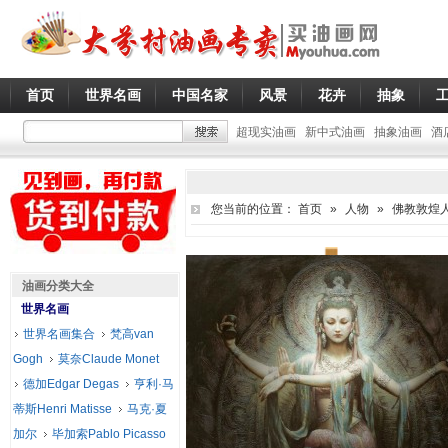
首页
世界名画
中国名家
风景
花卉
抽象
超现实油画
新中式油画
抽象油画
酒
您当前的位置：
首页
»
人物
»
佛教敦煌
油画分类大全
世界名画
世界名画集合
梵高van
Gogh
莫奈Claude Monet
德加Edgar Degas
亨利·马
蒂斯Henri Matisse
马克·夏
加尔
毕加索Pablo Picasso