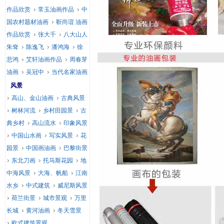
作品欣赏
常玉油画作品
中
国农村题材油画
靳尚谊 油画
作品欣赏
张大千
八大山人
朱耷
陈逸飞
潘鸿海
徐
悲鸿
艾轩油画作品
周春芽
油画
吴冠中
当代名家油画
风景
高山、金山油画
古典风景
树林河流
乡村田园景
古
典乡村
高山流水
印象风景
中国山水画
写实风景
花
园景
中国画油画
巴黎街景
东北刀画
托马斯花园
地
中海风景
大海、帆船
江南
水乡
中式建筑
威尼斯风景
荷兰街景
城市景观
万里
长城
黄河油画
冬天雪景
欧式建筑景观