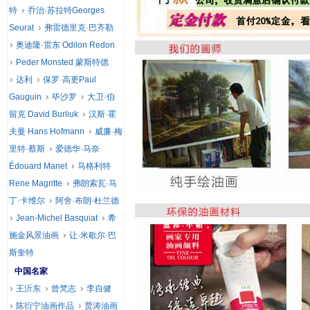
特
乔治·苏拉特Georges
Seurat
弗雷德里克·巴齐勒
奥迪隆·雷东 Odilon Redon
Peder Monsted 蒙斯特德
达利
保罗·高更Paul
Gauguin
毕沙罗
大卫·伯
留克 David Burliuk
汉斯·霍
夫曼 Hans Hofmann
威廉·梅
里特·蔡斯
爱德华·马奈
Édouard Manet
马格利特
Rene Magritte
弗朗索瓦·马
丁·卡维尔
阿舍·布朗·杜兰德
Jean-Michel Basquiat
希
施金风景油画
让·米歇尔·巴
斯奎特
中国名家
王沂东
曾梵志
李自健
陈衍宁油画作品
贾涛油画