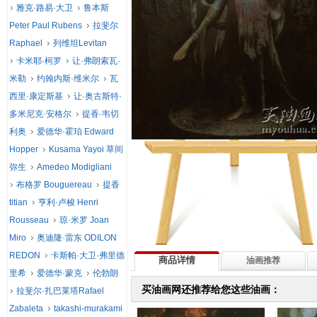
雅克·路易·大卫
鲁本斯
Peter Paul Rubens
拉斐尔
Raphael
列维坦Levitan
卡米耶·柯罗
让·弗朗索瓦·
米勒
约翰内斯·维米尔
瓦
西里·康定斯基
让·奥古斯特·
多米尼克·安格尔
提香·韦切
利奥
爱德华·霍珀 Edward
Hopper
Kusama Yayoi 草间
弥生
Amedeo Modigliani
布格罗 Bouguereau
提香
titian
亨利·卢梭 Henri
Rousseau
琼·米罗 Joan
Miro
奥迪隆·雷东 ODILON
REDON
卡斯帕·大卫·弗里德
商品详情
油画推荐
里希
爱德华·蒙克
伦勃朗
买油画网还推荐给您这些油画：
拉斐尔·扎巴莱塔Rafael
Zabaleta
takashi-murakami