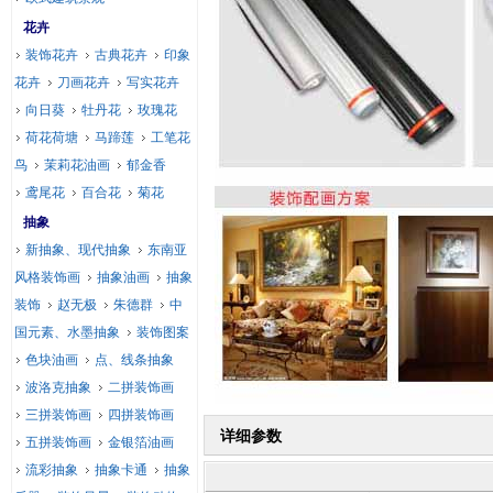
花卉
装饰花卉
古典花卉
印象
花卉
刀画花卉
写实花卉
向日葵
牡丹花
玫瑰花
荷花荷塘
马蹄莲
工笔花
鸟
茉莉花油画
郁金香
鸢尾花
百合花
菊花
抽象
新抽象、现代抽象
东南亚
风格装饰画
抽象油画
抽象
装饰
赵无极
朱德群
中
国元素、水墨抽象
装饰图案
色块油画
点、线条抽象
波洛克抽象
二拼装饰画
三拼装饰画
四拼装饰画
详细参数
五拼装饰画
金银箔油画
流彩抽象
抽象卡通
抽象