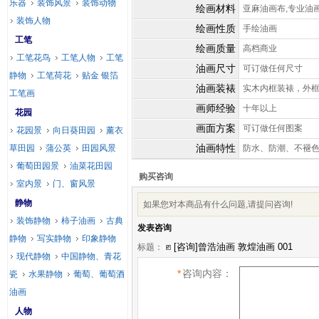
乐器
装饰风景
装饰动物
绘画材料
亚麻油画布,专业油
装饰人物
绘画性质
手绘油画
工笔
绘画质量
高档商业
工笔花鸟
工笔人物
工笔
油画尺寸
可订做任何尺寸
静物
工笔荷花
贴金 银箔
油画装裱
实木内框装裱，外
工笔画
画师经验
十年以上
花园
画面方案
可订做任何图案
花园景
向日葵田园
薰衣
油画特性
草田园
蒲公英
田园风景
防水、防潮、不褪
葡萄田园景
油菜花田园
购买咨询
室内景
门、窗风景
静物
如果您对本商品有什么问题,请提问咨询!
装饰静物
柿子油画
古典
发表咨询
静物
写实静物
印象静物
标题：
现代静物
中国静物、青花
*
咨询内容：
瓷
水果静物
葡萄、葡萄酒
油画
人物