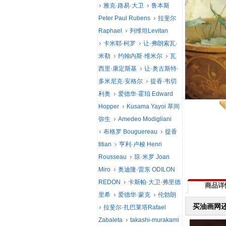
雅克·路易·大卫
鲁本斯
Peter Paul Rubens
拉斐尔
Raphael
列维坦Levitan
卡米耶·柯罗
让·弗朗索瓦·
米勒
约翰内斯·维米尔
瓦
西里·康定斯基
让·奥古斯特·
多米尼克·安格尔
提香·韦切
利奥
爱德华·霍珀 Edward
Hopper
Kusama Yayoi 草间
弥生
Amedeo Modigliani
布格罗 Bouguereau
提香
titian
亨利·卢梭 Henri
Rousseau
琼·米罗 Joan
Miro
奥迪隆·雷东 ODILON
REDON
卡斯帕·大卫·弗里德
商品详
里希
爱德华·蒙克
伦勃朗
买油画网
拉斐尔·扎巴莱塔Rafael
Zabaleta
takashi-murakami