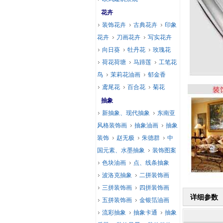
花卉
装饰花卉
古典花卉
印象
花卉
刀画花卉
写实花卉
向日葵
牡丹花
玫瑰花
荷花荷塘
马蹄莲
工笔花
鸟
茉莉花油画
郁金香
鸢尾花
百合花
菊花
抽象
新抽象、现代抽象
东南亚
风格装饰画
抽象油画
抽象
装饰
赵无极
朱德群
中
国元素、水墨抽象
装饰图案
色块油画
点、线条抽象
波洛克抽象
二拼装饰画
三拼装饰画
四拼装饰画
详细参数
五拼装饰画
金银箔油画
流彩抽象
抽象卡通
抽象