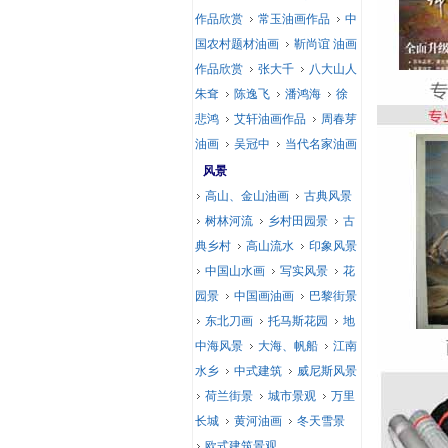
作品欣赏
常玉油画作品
中
国农村题材油画
靳尚谊 油画
作品欣赏
张大千
八大山人
朱耷
陈逸飞
潘鸿海
徐
悲鸿
艾轩油画作品
周春芽
油画
吴冠中
当代名家油画
风景
高山、金山油画
古典风景
树林河流
乡村田园景
古
典乡村
高山流水
印象风景
中国山水画
写实风景
花
园景
中国画油画
巴黎街景
东北刀画
托马斯花园
地
中海风景
大海、帆船
江南
水乡
中式建筑
威尼斯风景
荷兰街景
城市景观
万里
长城
黄河油画
冬天雪景
欧式建筑景观