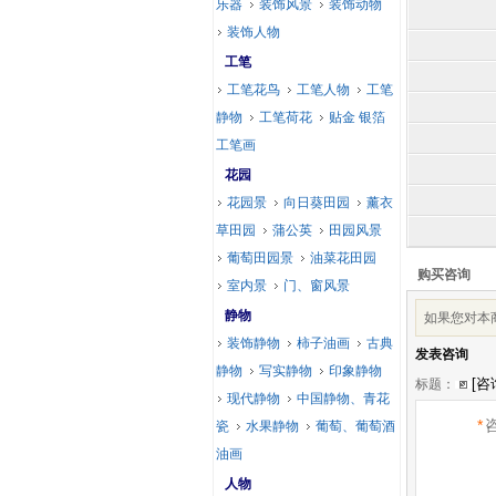
乐器
装饰风景
装饰动物
装饰人物
工笔
工笔花鸟
工笔人物
工笔
静物
工笔荷花
贴金 银箔
工笔画
花园
花园景
向日葵田园
薰衣
草田园
蒲公英
田园风景
葡萄田园景
油菜花田园
购买咨询
室内景
门、窗风景
静物
如果您对本
装饰静物
柿子油画
古典
发表咨询
静物
写实静物
印象静物
标题：
现代静物
中国静物、青花
*
瓷
水果静物
葡萄、葡萄酒
油画
人物