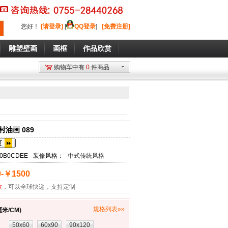
您好
！
[请登录]
[
QQ登录
]
[免费注册]
雕塑壁画
画框
作品欣赏
购物车中有
0
件商品
油画 089
30B0CDEE
装修风格：
中式传统风格
-￥1500
款
，可以全球快递，支持定制
规格列表»»
米/CM)
：
50x60
60x90
90x120