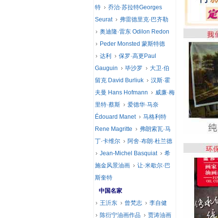
特
乔治·苏拉特Georges
Seurat
弗雷德里克·巴齐勒
奥迪隆·雷东 Odilon Redon
Peder Monsted 蒙斯特德
达利
保罗·高更Paul
Gauguin
毕沙罗
大卫·伯
留克 David Burliuk
汉斯·霍
夫曼 Hans Hofmann
威廉·梅
里特·蔡斯
爱德华·马奈
Édouard Manet
马格利特
Rene Magritte
弗朗索瓦·马
丁·卡维尔
阿舍·布朗·杜兰德
Jean-Michel Basquiat
希
施金风景油画
让·米歇尔·巴
斯奎特
中国名家
王沂东
曾梵志
李自健
陈衍宁油画作品
贾涛油画