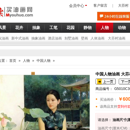
会员中心
客户留言
|
大芬村
风景
花卉
抽象
工笔
花园
静物
人物
动物
实油画
新中式油画
抽象油画
酒店油画
别墅油画
壁画
人体油画
大芬村油画
位置：
首页
»
人物
»
中国人物
»
中国人物油画 大芬村
商品编号：
G5010C
￥600
买油画价：
该商品支持
货到付
请选择：
油画尺寸(厘
油画尺寸(厘米/CM)