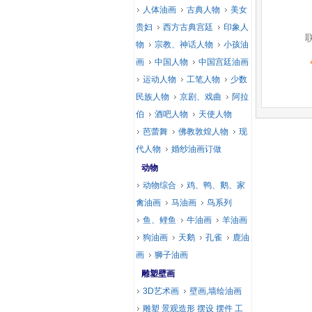
人体油画
古典人物
美女
贵妇
西方古典宫廷
印象人
物
宗教、神话人物
小孩油
画
中国人物
中国宫廷油画
运动人物
工笔人物
少数
民族人物
京剧、戏曲
阿拉
伯
酒吧人物
天使人物
芭蕾舞
佛教敦煌人物
现
代人物
婚纱油画订做
动物
动物综合
鸡、鸭、鹅、家
禽油画
马油画
鸟系列
鱼、鲤鱼
牛油画
羊油画
狗油画
天鹅
孔雀
鹿油
画
狮子油画
雕塑壁画
3D艺术画
壁画,墙绘油画
雕塑 景观造形 摆设 摆件 工