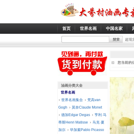
首页
世界名画
中国名家
超现
您当前的
油画分类大全
世界名画
世界名画集合
梵高van
Gogh
莫奈Claude Monet
德加Edgar Degas
亨利·马
蒂斯Henri Matisse
马克·夏
加尔
毕加索Pablo Picasso