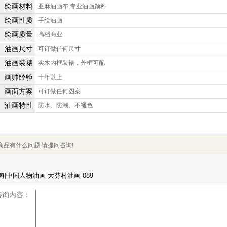
绘画材料
亚麻油画布,专业油画颜料
绘画性质
手绘油画
绘画质量
高档商业
油画尺寸
可订做任何尺寸
油画装裱
实木内框装裱，外框可配
画师经验
十年以上
画面方案
可订做任何图案
油画特性
防水、防潮、不褪色
商品有什么问题,请提问咨询!
咨询内容：