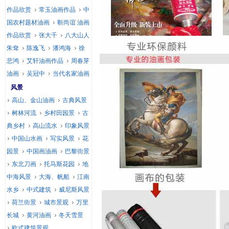
作品欣赏
常玉油画作品
中
国农村题材油画
靳尚谊 油画
作品欣赏
张大千
八大山人
朱耷
陈逸飞
潘鸿海
徐
悲鸿
艾轩油画作品
周春芽
油画
吴冠中
当代名家油画
风景
高山、金山油画
古典风景
树林河流
乡村田园景
古
典乡村
高山流水
印象风景
中国山水画
写实风景
花
园景
中国画油画
巴黎街景
东北刀画
托马斯花园
地
中海风景
大海、帆船
江南
水乡
中式建筑
威尼斯风景
荷兰街景
城市景观
万里
长城
黄河油画
冬天雪景
欧式建筑景观