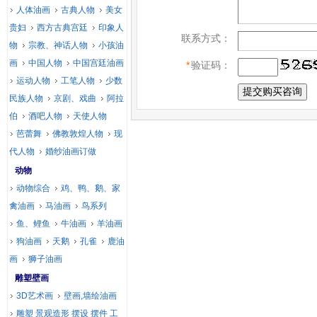
人体油画
古典人物
美女
贵妇
西方古典宫廷
印象人
联系方式：
物
宗教、神话人物
小孩油
画
中国人物
中国宫廷油画
*
验证码：
运动人物
工笔人物
少数
民族人物
京剧、戏曲
阿拉
伯
酒吧人物
天使人物
芭蕾舞
佛教敦煌人物
现
代人物
婚纱油画订做
动物
动物综合
鸡、鸭、鹅、家
禽油画
马油画
鸟系列
鱼、鲤鱼
牛油画
羊油画
狗油画
天鹅
孔雀
鹿油
画
狮子油画
雕塑壁画
3D艺术画
壁画,墙绘油画
雕塑 景观造形 摆设 摆件 工