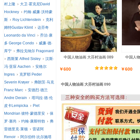
村上隆
大卫·霍克尼David
Hockney
约翰·威廉·沃特豪
斯
Roy Lichtenstein
克利
姆特Gustav Klimt
达芬奇
Leonardo da Vinci
乔治·康
多 George Condo
威廉·德·
库宁
弗拉戈纳尔 Fragonard
中国人物油画 大芬村油画 089
中国人物
西斯莱 Alfred Sisley
汉斯·
冯·亚琛 Aachen
安格尔
￥600
￥600
Ingres
克罗耶 Peder
Severin Krøyer
弗朗茨·马克
中国人物油画 大芬村油画 090
Franz Marc
安德烈·德兰
Andre Derain
塔玛拉·德·伦
皮卡Lempicka
Piet
Mondrian 彼特·蒙德里安
保
罗·塞尚
约翰·康斯特勃
弗
雷德里克·莱顿
雷诺阿
Renoir
阿尔伯特·比尔施塔