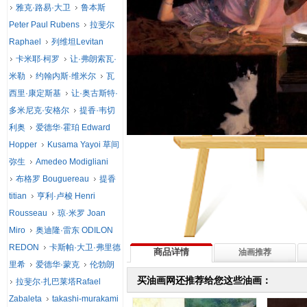
雅克·路易·大卫
鲁本斯
Peter Paul Rubens
拉斐尔
Raphael
列维坦Levitan
卡米耶·柯罗
让·弗朗索瓦·
米勒
约翰内斯·维米尔
瓦
西里·康定斯基
让·奥古斯特·
多米尼克·安格尔
提香·韦切
利奥
爱德华·霍珀 Edward
Hopper
Kusama Yayoi 草间
弥生
Amedeo Modigliani
布格罗 Bouguereau
提香
titian
亨利·卢梭 Henri
Rousseau
琼·米罗 Joan
Miro
奥迪隆·雷东 ODILON
REDON
卡斯帕·大卫·弗里德
商品详情
油画推荐
里希
爱德华·蒙克
伦勃朗
买油画网还推荐给您这些油画：
拉斐尔·扎巴莱塔Rafael
Zabaleta
takashi-murakami