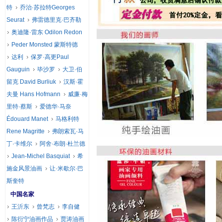
特
乔治·苏拉特Georges
Seurat
弗雷德里克·巴齐勒
奥迪隆·雷东 Odilon Redon
Peder Monsted 蒙斯特德
达利
保罗·高更Paul
Gauguin
毕沙罗
大卫·伯
留克 David Burliuk
汉斯·霍
夫曼 Hans Hofmann
威廉·梅
里特·蔡斯
爱德华·马奈
Édouard Manet
马格利特
Rene Magritte
弗朗索瓦·马
丁·卡维尔
阿舍·布朗·杜兰德
Jean-Michel Basquiat
希
施金风景油画
让·米歇尔·巴
斯奎特
中国名家
王沂东
曾梵志
李自健
陈衍宁油画作品
贾涛油画