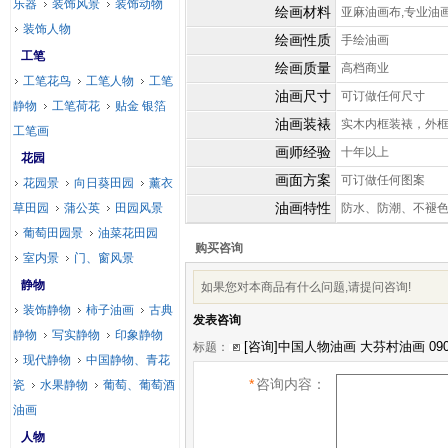
乐器
装饰风景
装饰动物
绘画材料
亚麻油画布,专业油
装饰人物
绘画性质
手绘油画
工笔
绘画质量
高档商业
工笔花鸟
工笔人物
工笔
油画尺寸
可订做任何尺寸
静物
工笔荷花
贴金 银箔
油画装裱
实木内框装裱，外
工笔画
画师经验
十年以上
花园
画面方案
可订做任何图案
花园景
向日葵田园
薰衣
油画特性
草田园
蒲公英
田园风景
防水、防潮、不褪
葡萄田园景
油菜花田园
购买咨询
室内景
门、窗风景
静物
如果您对本商品有什么问题,请提问咨询!
装饰静物
柿子油画
古典
发表咨询
静物
写实静物
印象静物
标题：
现代静物
中国静物、青花
*
咨询内容：
瓷
水果静物
葡萄、葡萄酒
油画
人物