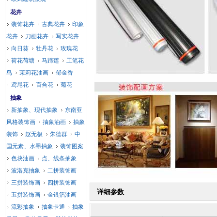
花卉
装饰花卉
古典花卉
印象
花卉
刀画花卉
写实花卉
向日葵
牡丹花
玫瑰花
荷花荷塘
马蹄莲
工笔花
鸟
茉莉花油画
郁金香
鸢尾花
百合花
菊花
抽象
新抽象、现代抽象
东南亚
风格装饰画
抽象油画
抽象
装饰
赵无极
朱德群
中
国元素、水墨抽象
装饰图案
色块油画
点、线条抽象
波洛克抽象
二拼装饰画
三拼装饰画
四拼装饰画
详细参数
五拼装饰画
金银箔油画
流彩抽象
抽象卡通
抽象