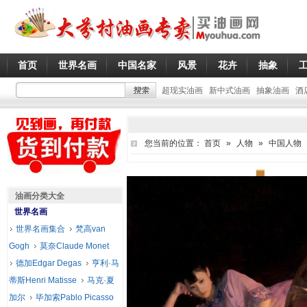
首页
世界名画
中国名家
风景
花卉
抽象
超现实油画
新中式油画
抽象油画
酒
您当前的位置：
首页
»
人物
»
中国人物
油画分类大全
世界名画
世界名画集合
梵高van
Gogh
莫奈Claude Monet
德加Edgar Degas
亨利·马
蒂斯Henri Matisse
马克·夏
加尔
毕加索Pablo Picasso