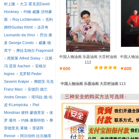
村上隆
大卫·霍克尼David
Hockney
约翰·威廉·沃特豪
斯
Roy Lichtenstein
克利
姆特Gustav Klimt
达芬奇
Leonardo da Vinci
乔治·康
多 George Condo
威廉·德·
库宁
弗拉戈纳尔 Fragonard
中国人物油画 乐器油画 大芬村油画
中国人物油
西斯莱 Alfred Sisley
汉斯·
112
冯·亚琛 Aachen
安格尔
￥600
￥600
Ingres
克罗耶 Peder
Severin Krøyer
弗朗茨·马克
中国人物油画 乐器油画 大芬村油画 113
Franz Marc
安德烈·德兰
Andre Derain
塔玛拉·德·伦
皮卡Lempicka
Piet
Mondrian 彼特·蒙德里安
保
罗·塞尚
约翰·康斯特勃
弗
雷德里克·莱顿
雷诺阿
Renoir
阿尔伯特·比尔施塔