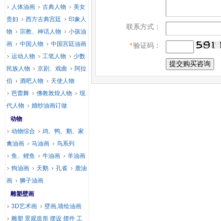
人体油画
古典人物
美女
贵妇
西方古典宫廷
印象人
联系方式：
物
宗教、神话人物
小孩油
画
中国人物
中国宫廷油画
*
验证码：
运动人物
工笔人物
少数
民族人物
京剧、戏曲
阿拉
伯
酒吧人物
天使人物
芭蕾舞
佛教敦煌人物
现
代人物
婚纱油画订做
动物
动物综合
鸡、鸭、鹅、家
禽油画
马油画
鸟系列
鱼、鲤鱼
牛油画
羊油画
狗油画
天鹅
孔雀
鹿油
画
狮子油画
雕塑壁画
3D艺术画
壁画,墙绘油画
雕塑 景观造形 摆设 摆件 工