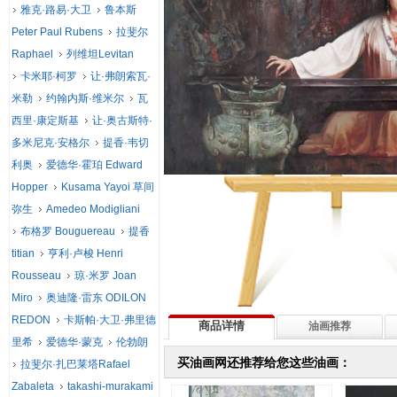
雅克·路易·大卫
鲁本斯
Peter Paul Rubens
拉斐尔
Raphael
列维坦Levitan
卡米耶·柯罗
让·弗朗索瓦·
米勒
约翰内斯·维米尔
瓦
西里·康定斯基
让·奥古斯特·
多米尼克·安格尔
提香·韦切
利奥
爱德华·霍珀 Edward
Hopper
Kusama Yayoi 草间
弥生
Amedeo Modigliani
布格罗 Bouguereau
提香
titian
亨利·卢梭 Henri
Rousseau
琼·米罗 Joan
Miro
奥迪隆·雷东 ODILON
REDON
卡斯帕·大卫·弗里德
商品详情
油画推荐
里希
爱德华·蒙克
伦勃朗
买油画网还推荐给您这些油画：
拉斐尔·扎巴莱塔Rafael
Zabaleta
takashi-murakami