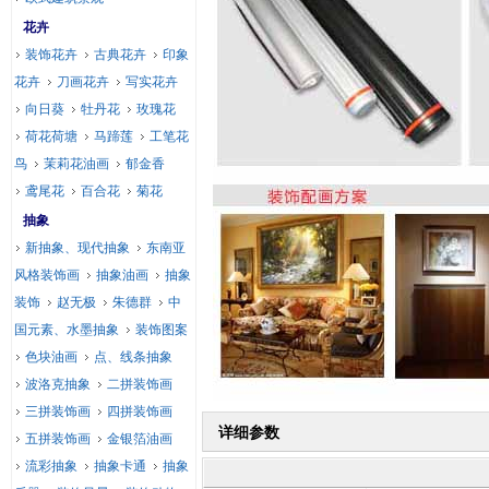
花卉
装饰花卉
古典花卉
印象
花卉
刀画花卉
写实花卉
向日葵
牡丹花
玫瑰花
荷花荷塘
马蹄莲
工笔花
鸟
茉莉花油画
郁金香
鸢尾花
百合花
菊花
抽象
新抽象、现代抽象
东南亚
风格装饰画
抽象油画
抽象
装饰
赵无极
朱德群
中
国元素、水墨抽象
装饰图案
色块油画
点、线条抽象
波洛克抽象
二拼装饰画
三拼装饰画
四拼装饰画
详细参数
五拼装饰画
金银箔油画
流彩抽象
抽象卡通
抽象