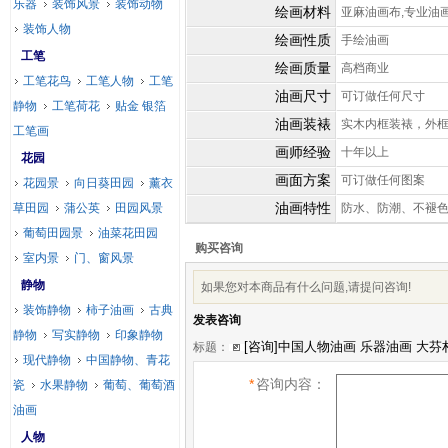
乐器
装饰风景
装饰动物
绘画材料
亚麻油画布,专业油
装饰人物
绘画性质
手绘油画
工笔
绘画质量
高档商业
工笔花鸟
工笔人物
工笔
油画尺寸
可订做任何尺寸
静物
工笔荷花
贴金 银箔
油画装裱
实木内框装裱，外
工笔画
画师经验
十年以上
花园
画面方案
可订做任何图案
花园景
向日葵田园
薰衣
油画特性
草田园
蒲公英
田园风景
防水、防潮、不褪
葡萄田园景
油菜花田园
购买咨询
室内景
门、窗风景
静物
如果您对本商品有什么问题,请提问咨询!
装饰静物
柿子油画
古典
发表咨询
静物
写实静物
印象静物
标题：
现代静物
中国静物、青花
*
咨询内容：
瓷
水果静物
葡萄、葡萄酒
油画
人物