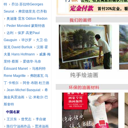
特
乔治·苏拉特Georges
Seurat
弗雷德里克·巴齐勒
奥迪隆·雷东 Odilon Redon
Peder Monsted 蒙斯特德
达利
保罗·高更Paul
Gauguin
毕沙罗
大卫·伯
留克 David Burliuk
汉斯·霍
夫曼 Hans Hofmann
威廉·梅
里特·蔡斯
爱德华·马奈
Édouard Manet
马格利特
Rene Magritte
弗朗索瓦·马
丁·卡维尔
阿舍·布朗·杜兰德
Jean-Michel Basquiat
希
施金风景油画
让·米歇尔·巴
斯奎特
中国名家
王沂东
曾梵志
李自健
陈衍宁油画作品
贾涛油画