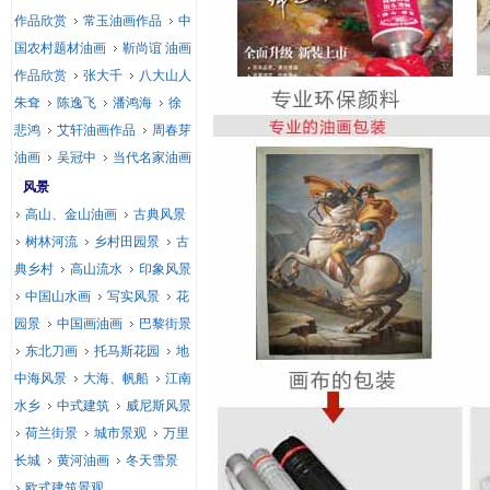
作品欣赏
常玉油画作品
中
国农村题材油画
靳尚谊 油画
作品欣赏
张大千
八大山人
朱耷
陈逸飞
潘鸿海
徐
悲鸿
艾轩油画作品
周春芽
油画
吴冠中
当代名家油画
风景
高山、金山油画
古典风景
树林河流
乡村田园景
古
典乡村
高山流水
印象风景
中国山水画
写实风景
花
园景
中国画油画
巴黎街景
东北刀画
托马斯花园
地
中海风景
大海、帆船
江南
水乡
中式建筑
威尼斯风景
荷兰街景
城市景观
万里
长城
黄河油画
冬天雪景
欧式建筑景观