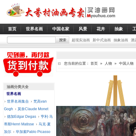
首页
世界名画
中国名家
风景
花卉
抽象
超现实油画
新中式油画
抽象油画
酒
您当前的位置：
首页
»
人物
»
中国人物
油画分类大全
世界名画
世界名画集合
梵高van
Gogh
莫奈Claude Monet
德加Edgar Degas
亨利·马
蒂斯Henri Matisse
马克·夏
加尔
毕加索Pablo Picasso