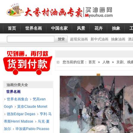
首页
世界名画
中国名家
风景
花卉
抽象
超现实油画
新中式油画
抽象油画
酒
您当前的位置：
首页
»
人物
»
京剧、戏
油画分类大全
世界名画
世界名画集合
梵高van
Gogh
莫奈Claude Monet
德加Edgar Degas
亨利·马
蒂斯Henri Matisse
马克·夏
加尔
毕加索Pablo Picasso