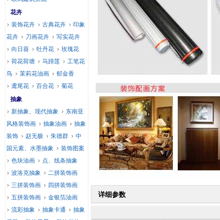
花卉
装饰花卉
古典花卉
印象
花卉
刀画花卉
写实花卉
向日葵
牡丹花
玫瑰花
荷花荷塘
马蹄莲
工笔花
鸟
茉莉花油画
郁金香
鸢尾花
百合花
菊花
抽象
新抽象、现代抽象
东南亚
风格装饰画
抽象油画
抽象
装饰
赵无极
朱德群
中
国元素、水墨抽象
装饰图案
色块油画
点、线条抽象
波洛克抽象
二拼装饰画
三拼装饰画
四拼装饰画
详细参数
五拼装饰画
金银箔油画
流彩抽象
抽象卡通
抽象