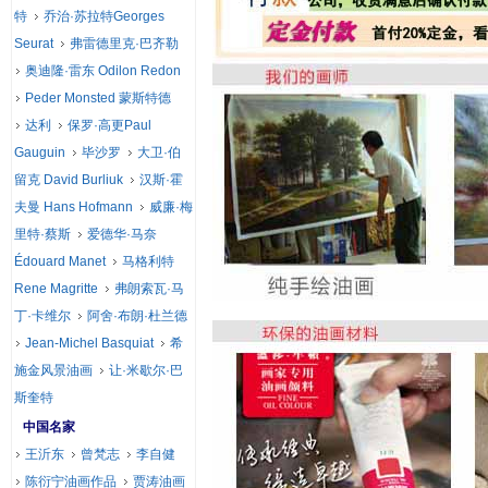
特
乔治·苏拉特Georges
Seurat
弗雷德里克·巴齐勒
奥迪隆·雷东 Odilon Redon
Peder Monsted 蒙斯特德
达利
保罗·高更Paul
Gauguin
毕沙罗
大卫·伯
留克 David Burliuk
汉斯·霍
夫曼 Hans Hofmann
威廉·梅
里特·蔡斯
爱德华·马奈
Édouard Manet
马格利特
Rene Magritte
弗朗索瓦·马
丁·卡维尔
阿舍·布朗·杜兰德
Jean-Michel Basquiat
希
施金风景油画
让·米歇尔·巴
斯奎特
中国名家
王沂东
曾梵志
李自健
陈衍宁油画作品
贾涛油画