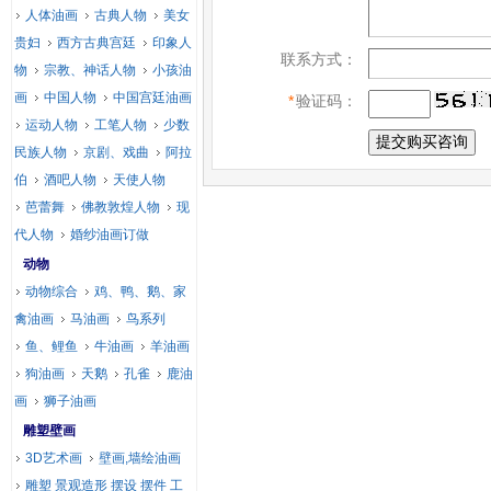
人体油画
古典人物
美女
贵妇
西方古典宫廷
印象人
联系方式：
物
宗教、神话人物
小孩油
画
中国人物
中国宫廷油画
*
验证码：
运动人物
工笔人物
少数
民族人物
京剧、戏曲
阿拉
伯
酒吧人物
天使人物
芭蕾舞
佛教敦煌人物
现
代人物
婚纱油画订做
动物
动物综合
鸡、鸭、鹅、家
禽油画
马油画
鸟系列
鱼、鲤鱼
牛油画
羊油画
狗油画
天鹅
孔雀
鹿油
画
狮子油画
雕塑壁画
3D艺术画
壁画,墙绘油画
雕塑 景观造形 摆设 摆件 工