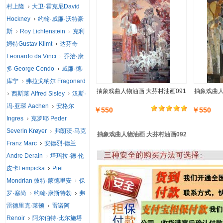
村上隆
大卫·霍克尼David
Hockney
约翰·威廉·沃特豪
斯
Roy Lichtenstein
克利
姆特Gustav Klimt
达芬奇
Leonardo da Vinci
乔治·康
多 George Condo
威廉·德·
库宁
弗拉戈纳尔 Fragonard
抽象戏曲人物油画 大芬村油画091
抽象戏曲人
西斯莱 Alfred Sisley
汉斯·
冯·亚琛 Aachen
安格尔
￥550
￥550
Ingres
克罗耶 Peder
Severin Krøyer
弗朗茨·马克
抽象戏曲人物油画 大芬村油画092
Franz Marc
安德烈·德兰
Andre Derain
塔玛拉·德·伦
皮卡Lempicka
Piet
Mondrian 彼特·蒙德里安
保
罗·塞尚
约翰·康斯特勃
弗
雷德里克·莱顿
雷诺阿
Renoir
阿尔伯特·比尔施塔