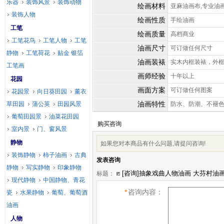
乐器
装饰风景
装饰动物
绘画材料
亚麻油画布,专业油
装饰人物
绘画性质
手绘油画
工笔
绘画质量
高档商业
工笔花鸟
工笔人物
工笔
油画尺寸
可订做任何尺寸
静物
工笔荷花
贴金 银箔
油画装裱
实木内框装裱，外
工笔画
画师经验
十年以上
花园
画面方案
可订做任何图案
花园景
向日葵田园
薰衣
油画特性
草田园
蒲公英
田园风景
防水、防潮、不褪
葡萄田园景
油菜花田园
购买咨询
室内景
门、窗风景
静物
如果您对本商品有什么问题,请提问咨询!
装饰静物
柿子油画
古典
发表咨询
静物
写实静物
印象静物
标题：
现代静物
中国静物、青花
*
咨询内容：
瓷
水果静物
葡萄、葡萄酒
油画
人物