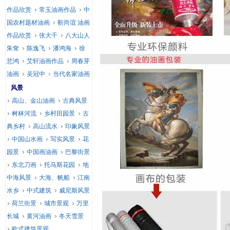
作品欣赏
常玉油画作品
中
国农村题材油画
靳尚谊 油画
作品欣赏
张大千
八大山人
朱耷
陈逸飞
潘鸿海
徐
悲鸿
艾轩油画作品
周春芽
油画
吴冠中
当代名家油画
风景
高山、金山油画
古典风景
树林河流
乡村田园景
古
典乡村
高山流水
印象风景
中国山水画
写实风景
花
园景
中国画油画
巴黎街景
东北刀画
托马斯花园
地
中海风景
大海、帆船
江南
水乡
中式建筑
威尼斯风景
荷兰街景
城市景观
万里
长城
黄河油画
冬天雪景
欧式建筑景观