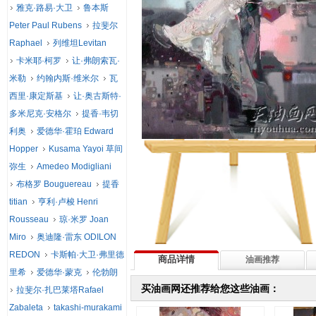
雅克·路易·大卫
鲁本斯
Peter Paul Rubens
拉斐尔
Raphael
列维坦Levitan
卡米耶·柯罗
让·弗朗索瓦·
米勒
约翰内斯·维米尔
瓦
西里·康定斯基
让·奥古斯特·
多米尼克·安格尔
提香·韦切
利奥
爱德华·霍珀 Edward
Hopper
Kusama Yayoi 草间
弥生
Amedeo Modigliani
布格罗 Bouguereau
提香
titian
亨利·卢梭 Henri
Rousseau
琼·米罗 Joan
Miro
奥迪隆·雷东 ODILON
REDON
卡斯帕·大卫·弗里德
商品详情
油画推荐
里希
爱德华·蒙克
伦勃朗
买油画网还推荐给您这些油画：
拉斐尔·扎巴莱塔Rafael
Zabaleta
takashi-murakami