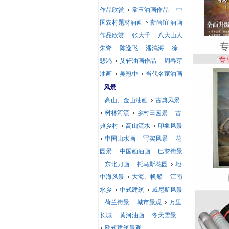
作品欣赏
常玉油画作品
中
国农村题材油画
靳尚谊 油画
作品欣赏
张大千
八大山人
朱耷
陈逸飞
潘鸿海
徐
悲鸿
艾轩油画作品
周春芽
油画
吴冠中
当代名家油画
风景
高山、金山油画
古典风景
树林河流
乡村田园景
古
典乡村
高山流水
印象风景
中国山水画
写实风景
花
园景
中国画油画
巴黎街景
东北刀画
托马斯花园
地
中海风景
大海、帆船
江南
水乡
中式建筑
威尼斯风景
荷兰街景
城市景观
万里
长城
黄河油画
冬天雪景
欧式建筑景观