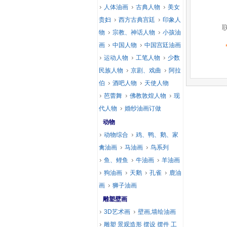
人体油画
古典人物
美女
贵妇
西方古典宫廷
印象人
物
宗教、神话人物
小孩油
画
中国人物
中国宫廷油画
运动人物
工笔人物
少数
民族人物
京剧、戏曲
阿拉
伯
酒吧人物
天使人物
芭蕾舞
佛教敦煌人物
现
代人物
婚纱油画订做
动物
动物综合
鸡、鸭、鹅、家
禽油画
马油画
鸟系列
鱼、鲤鱼
牛油画
羊油画
狗油画
天鹅
孔雀
鹿油
画
狮子油画
雕塑壁画
3D艺术画
壁画,墙绘油画
雕塑 景观造形 摆设 摆件 工