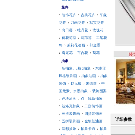
花卉
装饰花卉
古典花卉
印象
花卉
刀画花卉
写实花卉
向日葵
牡丹花
玫瑰花
荷花荷塘
马蹄莲
工笔花
鸟
茉莉花油画
郁金香
鸢尾花
百合花
菊花
抽象
新抽象、现代抽象
东南亚
风格装饰画
抽象油画
抽象
装饰
赵无极
朱德群
中
国元素、水墨抽象
装饰图案
色块油画
点、线条抽象
波洛克抽象
二拼装饰画
三拼装饰画
四拼装饰画
详细参数
五拼装饰画
金银箔油画
流彩抽象
抽象卡通
抽象