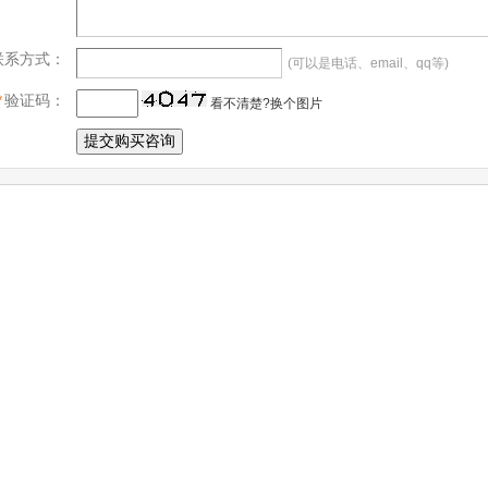
联系方式：
(可以是电话、email、qq等)
*
验证码：
看不清楚?换个图片