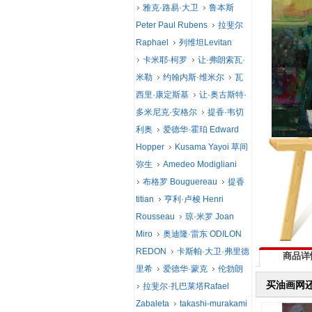
雅克·路易·大卫
鲁本斯
Peter Paul Rubens
拉斐尔
Raphael
列维坦Levitan
卡米耶·柯罗
让·弗朗索瓦·
米勒
约翰内斯·维米尔
瓦
西里·康定斯基
让·奥古斯特·
多米尼克·安格尔
提香·韦切
利奥
爱德华·霍珀 Edward
Hopper
Kusama Yayoi 草间
弥生
Amedeo Modigliani
布格罗 Bouguereau
提香
titian
亨利·卢梭 Henri
Rousseau
琼·米罗 Joan
Miro
奥迪隆·雷东 ODILON
REDON
卡斯帕·大卫·弗里德
商品详
里希
爱德华·蒙克
伦勃朗
买油画网
拉斐尔·扎巴莱塔Rafael
Zabaleta
takashi-murakami