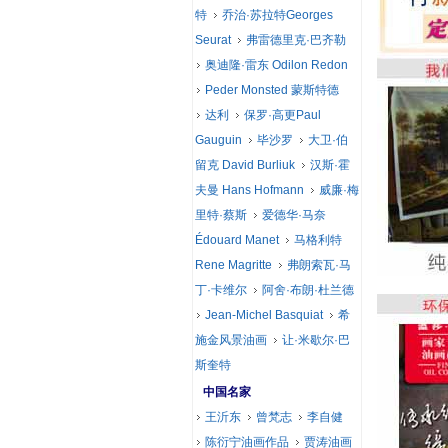
特
乔治·苏拉特Georges
Seurat
弗雷德里克·巴齐勒
奥迪隆·雷东 Odilon Redon
Peder Monsted 蒙斯特德
达利
保罗·高更Paul
Gauguin
毕沙罗
大卫·伯
留克 David Burliuk
汉斯·霍
夫曼 Hans Hofmann
威廉·梅
里特·蔡斯
爱德华·马奈
Édouard Manet
马格利特
Rene Magritte
弗朗索瓦·马
丁·卡维尔
阿舍·布朗·杜兰德
Jean-Michel Basquiat
希
施金风景油画
让·米歇尔·巴
斯奎特
中国名家
王沂东
曾梵志
李自健
陈衍宁油画作品
贾涛油画