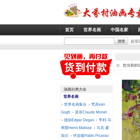
首页
世界名画
中国名家
超现
您当前的
油画分类大全
世界名画
世界名画集合
梵高van
Gogh
莫奈Claude Monet
德加Edgar Degas
亨利·马
蒂斯Henri Matisse
马克·夏
加尔
毕加索Pablo Picasso