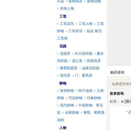
乐器
装饰风景
装饰动物
装饰人物
工笔
工笔花鸟
工笔人物
工笔
静物
工笔荷花
贴金 银箔
工笔画
花园
花园景
向日葵田园
薰衣
草田园
蒲公英
田园风景
葡萄田园景
油菜花田园
购买咨询
室内景
门、窗风景
静物
如果您对本
装饰静物
柿子油画
古典
发表咨询
静物
写实静物
印象静物
标题：
现代静物
中国静物、青花
*
瓷
水果静物
葡萄、葡萄酒
油画
人物