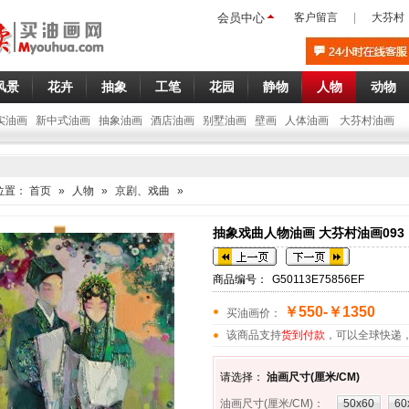
会员中心
客户留言
|
大芬村
风景
花卉
抽象
工笔
花园
静物
人物
动物
实油画
新中式油画
抽象油画
酒店油画
别墅油画
壁画
人体油画
大芬村油画
位置：
首页
»
人物
»
京剧、戏曲
»
抽象戏曲人物油画 大芬村油画093
商品编号：
G50113E75856EF
￥550-￥1350
买油画价：
该商品支持
货到付款
，可以全球快递
请选择：
油画尺寸(厘米/CM)
油画尺寸(厘米/CM)
：
50x60
60