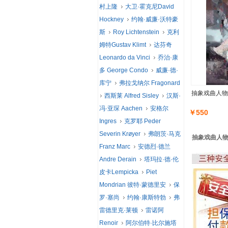
村上隆
大卫·霍克尼David
Hockney
约翰·威廉·沃特豪
斯
Roy Lichtenstein
克利
姆特Gustav Klimt
达芬奇
Leonardo da Vinci
乔治·康
多 George Condo
威廉·德·
库宁
弗拉戈纳尔 Fragonard
抽象戏曲人物
西斯莱 Alfred Sisley
汉斯·
冯·亚琛 Aachen
安格尔
￥550
Ingres
克罗耶 Peder
Severin Krøyer
弗朗茨·马克
抽象戏曲人物
Franz Marc
安德烈·德兰
Andre Derain
塔玛拉·德·伦
皮卡Lempicka
Piet
Mondrian 彼特·蒙德里安
保
罗·塞尚
约翰·康斯特勃
弗
雷德里克·莱顿
雷诺阿
Renoir
阿尔伯特·比尔施塔