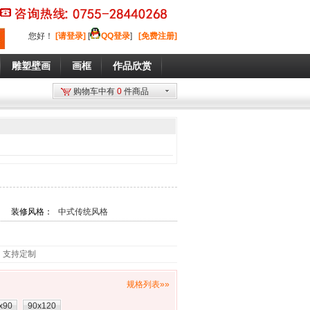
您好
！
[请登录]
[
QQ登录
]
[免费注册]
雕塑壁画
画框
作品欣赏
购物车中有
0
件商品
装修风格：
中式传统风格
，支持定制
规格列表»»
x90
90x120