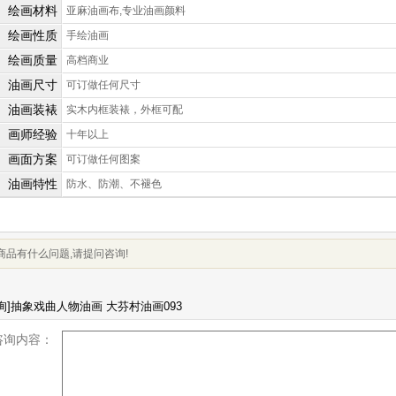
绘画材料
亚麻油画布,专业油画颜料
绘画性质
手绘油画
绘画质量
高档商业
油画尺寸
可订做任何尺寸
油画装裱
实木内框装裱，外框可配
画师经验
十年以上
画面方案
可订做任何图案
油画特性
防水、防潮、不褪色
商品有什么问题,请提问咨询!
咨询内容：