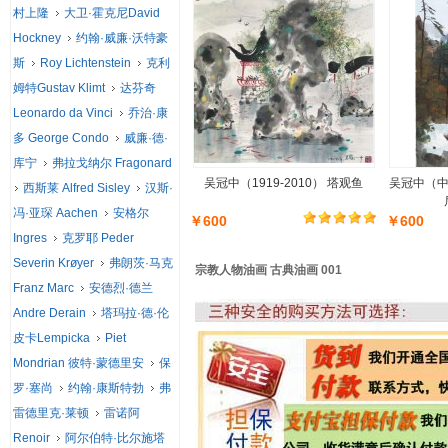
村上隆
大卫·霍克尼David
Hockney
约翰·威廉·沃特豪
斯
Roy Lichtenstein
克利
姆特Gustav Klimt
达芬奇
Leonardo da Vinci
乔治·康
多 George Condo
威廉·德·
库宁
弗拉戈纳尔 Fragonard
吴冠中（1919-2010） 塔观鱼
吴冠中（中国
西斯莱 Alfred Sisley
汉斯·
冯·亚琛 Aachen
安格尔
￥600
￥600
Ingres
克罗耶 Peder
Severin Krøyer
弗朗茨·马克
宗教人物油画 古典油画 001
Franz Marc
安德烈·德兰
Andre Derain
塔玛拉·德·伦
皮卡Lempicka
Piet
Mondrian 彼特·蒙德里安
保
罗·塞尚
约翰·康斯特勃
弗
雷德里克·莱顿
雷诺阿
Renoir
阿尔伯特·比尔施塔