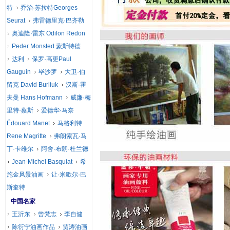
特
乔治·苏拉特Georges
Seurat
弗雷德里克·巴齐勒
奥迪隆·雷东 Odilon Redon
Peder Monsted 蒙斯特德
达利
保罗·高更Paul
Gauguin
毕沙罗
大卫·伯
留克 David Burliuk
汉斯·霍
夫曼 Hans Hofmann
威廉·梅
里特·蔡斯
爱德华·马奈
Édouard Manet
马格利特
Rene Magritte
弗朗索瓦·马
丁·卡维尔
阿舍·布朗·杜兰德
Jean-Michel Basquiat
希
施金风景油画
让·米歇尔·巴
斯奎特
中国名家
王沂东
曾梵志
李自健
陈衍宁油画作品
贾涛油画