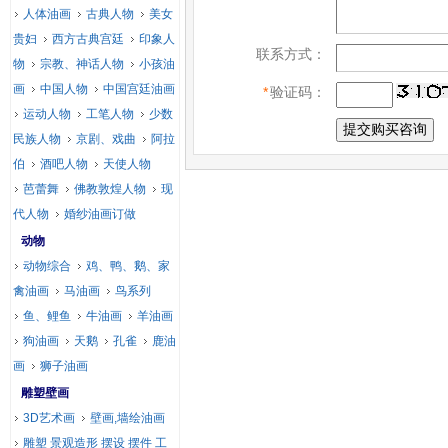
人体油画
古典人物
美女
贵妇
西方古典宫廷
印象人
联系方式：
物
宗教、神话人物
小孩油
画
中国人物
中国宫廷油画
*
验证码：
运动人物
工笔人物
少数
民族人物
京剧、戏曲
阿拉
伯
酒吧人物
天使人物
芭蕾舞
佛教敦煌人物
现
代人物
婚纱油画订做
动物
动物综合
鸡、鸭、鹅、家
禽油画
马油画
鸟系列
鱼、鲤鱼
牛油画
羊油画
狗油画
天鹅
孔雀
鹿油
画
狮子油画
雕塑壁画
3D艺术画
壁画,墙绘油画
雕塑 景观造形 摆设 摆件 工