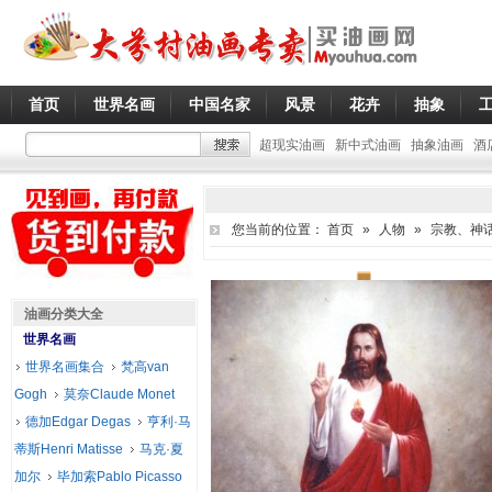
首页
世界名画
中国名家
风景
花卉
抽象
超现实油画
新中式油画
抽象油画
酒
您当前的位置：
首页
»
人物
»
宗教、神
油画分类大全
世界名画
世界名画集合
梵高van
Gogh
莫奈Claude Monet
德加Edgar Degas
亨利·马
蒂斯Henri Matisse
马克·夏
加尔
毕加索Pablo Picasso