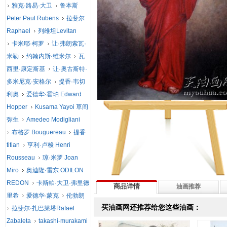
雅克·路易·大卫
鲁本斯
Peter Paul Rubens
拉斐尔
Raphael
列维坦Levitan
卡米耶·柯罗
让·弗朗索瓦·
米勒
约翰内斯·维米尔
瓦
西里·康定斯基
让·奥古斯特·
多米尼克·安格尔
提香·韦切
利奥
爱德华·霍珀 Edward
Hopper
Kusama Yayoi 草间
弥生
Amedeo Modigliani
布格罗 Bouguereau
提香
titian
亨利·卢梭 Henri
Rousseau
琼·米罗 Joan
Miro
奥迪隆·雷东 ODILON
REDON
卡斯帕·大卫·弗里德
商品详情
油画推荐
里希
爱德华·蒙克
伦勃朗
买油画网还推荐给您这些油画：
拉斐尔·扎巴莱塔Rafael
Zabaleta
takashi-murakami