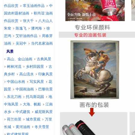
作品欣赏
常玉油画作品
中
国农村题材油画
靳尚谊 油画
作品欣赏
张大千
八大山人
朱耷
陈逸飞
潘鸿海
徐
悲鸿
艾轩油画作品
周春芽
油画
吴冠中
当代名家油画
风景
高山、金山油画
古典风景
树林河流
乡村田园景
古
典乡村
高山流水
印象风景
中国山水画
写实风景
花
园景
中国画油画
巴黎街景
东北刀画
托马斯花园
地
中海风景
大海、帆船
江南
水乡
中式建筑
威尼斯风景
荷兰街景
城市景观
万里
长城
黄河油画
冬天雪景
欧式建筑景观