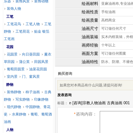
乐器
装饰风景
装饰动物
绘画材料
亚麻油画布,专业油
装饰人物
绘画性质
手绘油画
工笔
绘画质量
高档商业
工笔花鸟
工笔人物
工笔
油画尺寸
可订做任何尺寸
静物
工笔荷花
贴金 银箔
油画装裱
实木内框装裱，外
工笔画
画师经验
十年以上
花园
画面方案
可订做任何图案
花园景
向日葵田园
薰衣
油画特性
草田园
蒲公英
田园风景
防水、防潮、不褪
葡萄田园景
油菜花田园
购买咨询
室内景
门、窗风景
静物
如果您对本商品有什么问题,请提问咨询!
装饰静物
柿子油画
古典
发表咨询
静物
写实静物
印象静物
标题：
现代静物
中国静物、青花
*
咨询内容：
瓷
水果静物
葡萄、葡萄酒
油画
人物