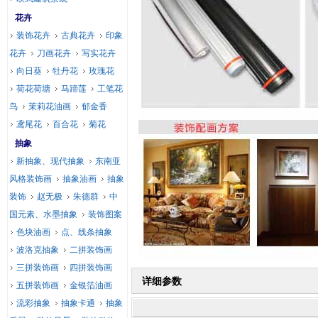
花卉
装饰花卉
古典花卉
印象
花卉
刀画花卉
写实花卉
向日葵
牡丹花
玫瑰花
荷花荷塘
马蹄莲
工笔花
鸟
茉莉花油画
郁金香
鸢尾花
百合花
菊花
抽象
新抽象、现代抽象
东南亚
风格装饰画
抽象油画
抽象
装饰
赵无极
朱德群
中
国元素、水墨抽象
装饰图案
色块油画
点、线条抽象
波洛克抽象
二拼装饰画
三拼装饰画
四拼装饰画
详细参数
五拼装饰画
金银箔油画
流彩抽象
抽象卡通
抽象