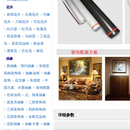
花卉
装饰花卉
古典花卉
印象
花卉
刀画花卉
写实花卉
向日葵
牡丹花
玫瑰花
荷花荷塘
马蹄莲
工笔花
鸟
茉莉花油画
郁金香
鸢尾花
百合花
菊花
抽象
新抽象、现代抽象
东南亚
风格装饰画
抽象油画
抽象
装饰
赵无极
朱德群
中
国元素、水墨抽象
装饰图案
色块油画
点、线条抽象
波洛克抽象
二拼装饰画
三拼装饰画
四拼装饰画
详细参数
五拼装饰画
金银箔油画
流彩抽象
抽象卡通
抽象