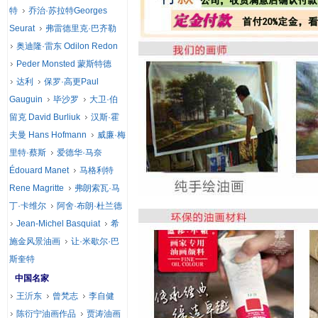
特
乔治·苏拉特Georges
Seurat
弗雷德里克·巴齐勒
奥迪隆·雷东 Odilon Redon
Peder Monsted 蒙斯特德
达利
保罗·高更Paul
Gauguin
毕沙罗
大卫·伯
留克 David Burliuk
汉斯·霍
夫曼 Hans Hofmann
威廉·梅
里特·蔡斯
爱德华·马奈
Édouard Manet
马格利特
Rene Magritte
弗朗索瓦·马
丁·卡维尔
阿舍·布朗·杜兰德
Jean-Michel Basquiat
希
施金风景油画
让·米歇尔·巴
斯奎特
中国名家
王沂东
曾梵志
李自健
陈衍宁油画作品
贾涛油画