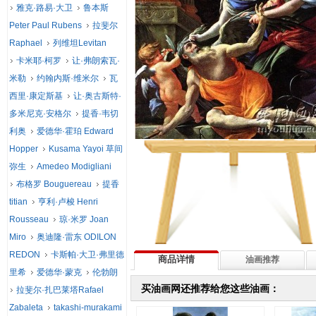
雅克·路易·大卫
鲁本斯
Peter Paul Rubens
拉斐尔
Raphael
列维坦Levitan
卡米耶·柯罗
让·弗朗索瓦·
米勒
约翰内斯·维米尔
瓦
西里·康定斯基
让·奥古斯特·
多米尼克·安格尔
提香·韦切
利奥
爱德华·霍珀 Edward
Hopper
Kusama Yayoi 草间
弥生
Amedeo Modigliani
布格罗 Bouguereau
提香
titian
亨利·卢梭 Henri
Rousseau
琼·米罗 Joan
Miro
奥迪隆·雷东 ODILON
REDON
卡斯帕·大卫·弗里德
商品详情
油画推荐
里希
爱德华·蒙克
伦勃朗
买油画网还推荐给您这些油画：
拉斐尔·扎巴莱塔Rafael
Zabaleta
takashi-murakami