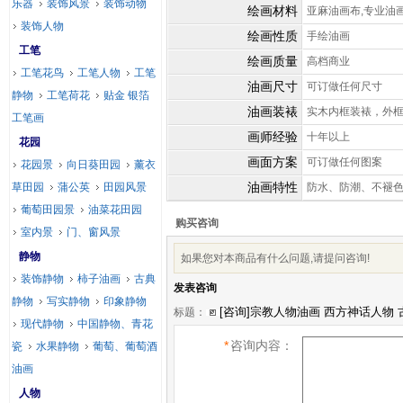
乐器
装饰风景
装饰动物
绘画材料
亚麻油画布,专业油
装饰人物
绘画性质
手绘油画
工笔
绘画质量
高档商业
工笔花鸟
工笔人物
工笔
油画尺寸
可订做任何尺寸
静物
工笔荷花
贴金 银箔
油画装裱
实木内框装裱，外
工笔画
画师经验
十年以上
花园
画面方案
可订做任何图案
花园景
向日葵田园
薰衣
油画特性
草田园
蒲公英
田园风景
防水、防潮、不褪
葡萄田园景
油菜花田园
购买咨询
室内景
门、窗风景
静物
如果您对本商品有什么问题,请提问咨询!
装饰静物
柿子油画
古典
发表咨询
静物
写实静物
印象静物
标题：
现代静物
中国静物、青花
*
咨询内容：
瓷
水果静物
葡萄、葡萄酒
油画
人物