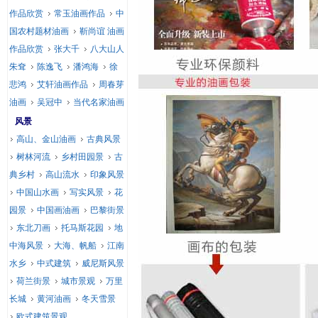
作品欣赏
常玉油画作品
中
国农村题材油画
靳尚谊 油画
作品欣赏
张大千
八大山人
朱耷
陈逸飞
潘鸿海
徐
悲鸿
艾轩油画作品
周春芽
油画
吴冠中
当代名家油画
风景
高山、金山油画
古典风景
树林河流
乡村田园景
古
典乡村
高山流水
印象风景
中国山水画
写实风景
花
园景
中国画油画
巴黎街景
东北刀画
托马斯花园
地
中海风景
大海、帆船
江南
水乡
中式建筑
威尼斯风景
荷兰街景
城市景观
万里
长城
黄河油画
冬天雪景
欧式建筑景观