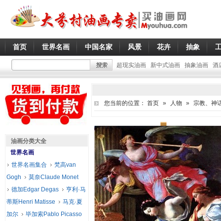
首页
世界名画
中国名家
风景
花卉
抽象
超现实油画
新中式油画
抽象油画
酒
您当前的位置：
首页
»
人物
»
宗教、神
油画分类大全
世界名画
世界名画集合
梵高van
Gogh
莫奈Claude Monet
德加Edgar Degas
亨利·马
蒂斯Henri Matisse
马克·夏
加尔
毕加索Pablo Picasso