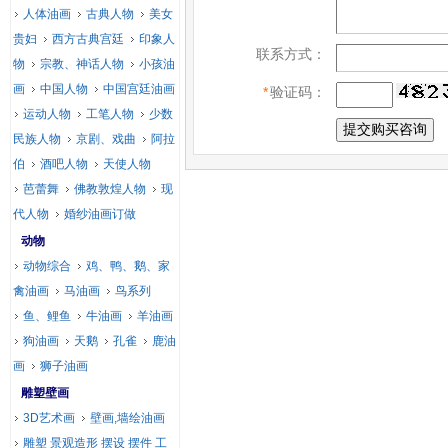
人体油画
古典人物
美女
贵妇
西方古典宫廷
印象人
联系方式：
物
宗教、神话人物
小孩油
画
中国人物
中国宫廷油画
*
验证码：
运动人物
工笔人物
少数
民族人物
京剧、戏曲
阿拉
伯
酒吧人物
天使人物
芭蕾舞
佛教敦煌人物
现
代人物
婚纱油画订做
动物
动物综合
鸡、鸭、鹅、家
禽油画
马油画
鸟系列
鱼、鲤鱼
牛油画
羊油画
狗油画
天鹅
孔雀
鹿油
画
狮子油画
雕塑壁画
3D艺术画
壁画,墙绘油画
雕塑 景观造形 摆设 摆件 工