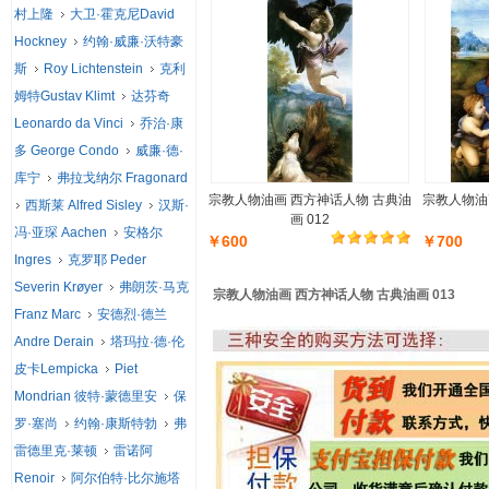
村上隆
大卫·霍克尼David
Hockney
约翰·威廉·沃特豪
斯
Roy Lichtenstein
克利
姆特Gustav Klimt
达芬奇
Leonardo da Vinci
乔治·康
多 George Condo
威廉·德·
库宁
弗拉戈纳尔 Fragonard
宗教人物油画 西方神话人物 古典油
宗教人物油
西斯莱 Alfred Sisley
汉斯·
画 012
冯·亚琛 Aachen
安格尔
￥600
￥700
Ingres
克罗耶 Peder
Severin Krøyer
弗朗茨·马克
宗教人物油画 西方神话人物 古典油画 013
Franz Marc
安德烈·德兰
Andre Derain
塔玛拉·德·伦
皮卡Lempicka
Piet
Mondrian 彼特·蒙德里安
保
罗·塞尚
约翰·康斯特勃
弗
雷德里克·莱顿
雷诺阿
Renoir
阿尔伯特·比尔施塔