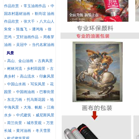
作品欣赏
常玉油画作品
中
国农村题材油画
靳尚谊 油画
作品欣赏
张大千
八大山人
朱耷
陈逸飞
潘鸿海
徐
悲鸿
艾轩油画作品
周春芽
油画
吴冠中
当代名家油画
风景
高山、金山油画
古典风景
树林河流
乡村田园景
古
典乡村
高山流水
印象风景
中国山水画
写实风景
花
园景
中国画油画
巴黎街景
东北刀画
托马斯花园
地
中海风景
大海、帆船
江南
水乡
中式建筑
威尼斯风景
荷兰街景
城市景观
万里
长城
黄河油画
冬天雪景
欧式建筑景观