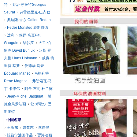
特
乔治·苏拉特Georges
Seurat
弗雷德里克·巴齐勒
奥迪隆·雷东 Odilon Redon
Peder Monsted 蒙斯特德
达利
保罗·高更Paul
Gauguin
毕沙罗
大卫·伯
留克 David Burliuk
汉斯·霍
夫曼 Hans Hofmann
威廉·梅
里特·蔡斯
爱德华·马奈
Édouard Manet
马格利特
Rene Magritte
弗朗索瓦·马
丁·卡维尔
阿舍·布朗·杜兰德
Jean-Michel Basquiat
希
施金风景油画
让·米歇尔·巴
斯奎特
中国名家
王沂东
曾梵志
李自健
陈衍宁油画作品
贾涛油画