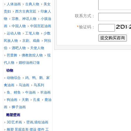
人体油画
古典人物
美女
贵妇
西方古典宫廷
印象人
联系方式：
物
宗教、神话人物
小孩油
画
中国人物
中国宫廷油画
*
验证码：
运动人物
工笔人物
少数
民族人物
京剧、戏曲
阿拉
伯
酒吧人物
天使人物
芭蕾舞
佛教敦煌人物
现
代人物
婚纱油画订做
动物
动物综合
鸡、鸭、鹅、家
禽油画
马油画
鸟系列
鱼、鲤鱼
牛油画
羊油画
狗油画
天鹅
孔雀
鹿油
画
狮子油画
雕塑壁画
3D艺术画
壁画,墙绘油画
雕塑 景观造形 摆设 摆件 工