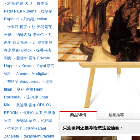
雅克·路易·大卫
鲁本斯
Peter Paul Rubens
拉斐尔
Raphael
列维坦Levitan
卡米耶·柯罗
让·弗朗索瓦·
米勒
约翰内斯·维米尔
瓦
西里·康定斯基
让·奥古斯特·
多米尼克·安格尔
提香·韦切
利奥
爱德华·霍珀 Edward
Hopper
Kusama Yayoi 草间
弥生
Amedeo Modigliani
布格罗 Bouguereau
提香
titian
亨利·卢梭 Henri
Rousseau
琼·米罗 Joan
Miro
奥迪隆·雷东 ODILON
REDON
卡斯帕·大卫·弗里德
商品详情
油画推荐
里希
爱德华·蒙克
伦勃朗
买油画网还推荐给您这些油画：
拉斐尔·扎巴莱塔Rafael
Zabaleta
takashi-murakami