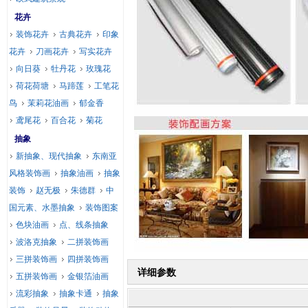
花卉
装饰花卉
古典花卉
印象
花卉
刀画花卉
写实花卉
向日葵
牡丹花
玫瑰花
荷花荷塘
马蹄莲
工笔花
鸟
茉莉花油画
郁金香
鸢尾花
百合花
菊花
抽象
新抽象、现代抽象
东南亚
风格装饰画
抽象油画
抽象
装饰
赵无极
朱德群
中
国元素、水墨抽象
装饰图案
色块油画
点、线条抽象
波洛克抽象
二拼装饰画
三拼装饰画
四拼装饰画
详细参数
五拼装饰画
金银箔油画
流彩抽象
抽象卡通
抽象