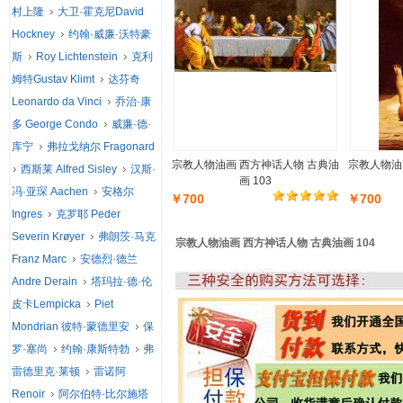
村上隆
大卫·霍克尼David
Hockney
约翰·威廉·沃特豪
斯
Roy Lichtenstein
克利
姆特Gustav Klimt
达芬奇
Leonardo da Vinci
乔治·康
多 George Condo
威廉·德·
库宁
弗拉戈纳尔 Fragonard
宗教人物油画 西方神话人物 古典油
宗教人物油
西斯莱 Alfred Sisley
汉斯·
画 103
冯·亚琛 Aachen
安格尔
￥700
￥700
Ingres
克罗耶 Peder
Severin Krøyer
弗朗茨·马克
宗教人物油画 西方神话人物 古典油画 104
Franz Marc
安德烈·德兰
Andre Derain
塔玛拉·德·伦
皮卡Lempicka
Piet
Mondrian 彼特·蒙德里安
保
罗·塞尚
约翰·康斯特勃
弗
雷德里克·莱顿
雷诺阿
Renoir
阿尔伯特·比尔施塔