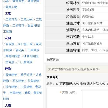
乐器
装饰风景
装饰动物
绘画材料
亚麻油画布,专业油
装饰人物
绘画性质
手绘油画
工笔
绘画质量
高档商业
工笔花鸟
工笔人物
工笔
油画尺寸
可订做任何尺寸
静物
工笔荷花
贴金 银箔
油画装裱
实木内框装裱，外
工笔画
画师经验
十年以上
花园
画面方案
可订做任何图案
花园景
向日葵田园
薰衣
油画特性
草田园
蒲公英
田园风景
防水、防潮、不褪
葡萄田园景
油菜花田园
购买咨询
室内景
门、窗风景
静物
如果您对本商品有什么问题,请提问咨询!
装饰静物
柿子油画
古典
发表咨询
静物
写实静物
印象静物
标题：
现代静物
中国静物、青花
*
咨询内容：
瓷
水果静物
葡萄、葡萄酒
油画
人物