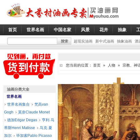
首页
世界名画
中国名家
风景
花卉
抽象
超现实油画
新中式油画
抽象油画
酒
您当前的位置：
首页
»
人物
»
宗教、神
油画分类大全
世界名画
世界名画集合
梵高van
Gogh
莫奈Claude Monet
德加Edgar Degas
亨利·马
蒂斯Henri Matisse
马克·夏
加尔
毕加索Pablo Picasso