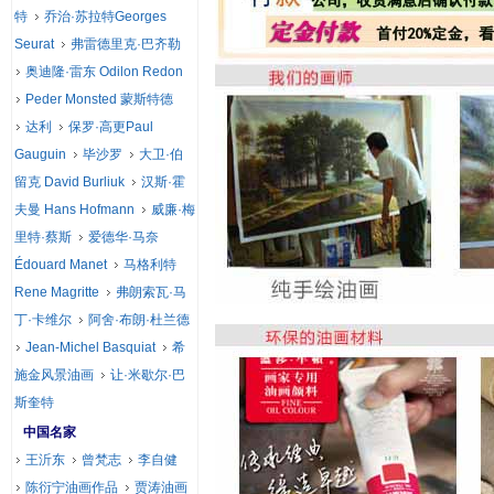
特
乔治·苏拉特Georges
Seurat
弗雷德里克·巴齐勒
奥迪隆·雷东 Odilon Redon
Peder Monsted 蒙斯特德
达利
保罗·高更Paul
Gauguin
毕沙罗
大卫·伯
留克 David Burliuk
汉斯·霍
夫曼 Hans Hofmann
威廉·梅
里特·蔡斯
爱德华·马奈
Édouard Manet
马格利特
Rene Magritte
弗朗索瓦·马
丁·卡维尔
阿舍·布朗·杜兰德
Jean-Michel Basquiat
希
施金风景油画
让·米歇尔·巴
斯奎特
中国名家
王沂东
曾梵志
李自健
陈衍宁油画作品
贾涛油画