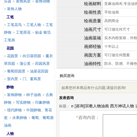
乐器
装饰风景
装饰动物
绘画材料
亚麻油画布,专业油
装饰人物
绘画性质
手绘油画
工笔
绘画质量
高档商业
工笔花鸟
工笔人物
工笔
油画尺寸
可订做任何尺寸
静物
工笔荷花
贴金 银箔
油画装裱
实木内框装裱，外
工笔画
画师经验
十年以上
花园
画面方案
可订做任何图案
花园景
向日葵田园
薰衣
油画特性
草田园
蒲公英
田园风景
防水、防潮、不褪
葡萄田园景
油菜花田园
购买咨询
室内景
门、窗风景
静物
如果您对本商品有什么问题,请提问咨询!
装饰静物
柿子油画
古典
发表咨询
静物
写实静物
印象静物
标题：
现代静物
中国静物、青花
*
咨询内容：
瓷
水果静物
葡萄、葡萄酒
油画
人物