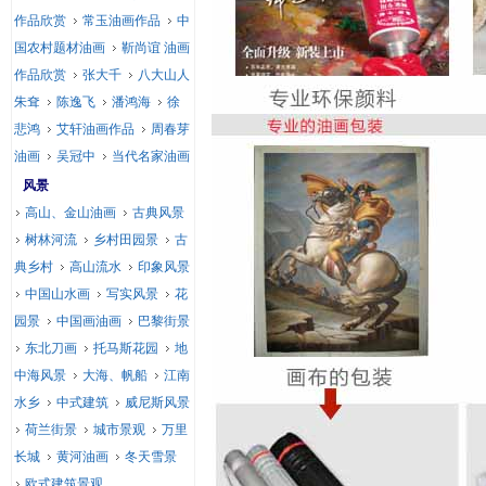
作品欣赏
常玉油画作品
中
国农村题材油画
靳尚谊 油画
作品欣赏
张大千
八大山人
朱耷
陈逸飞
潘鸿海
徐
悲鸿
艾轩油画作品
周春芽
油画
吴冠中
当代名家油画
风景
高山、金山油画
古典风景
树林河流
乡村田园景
古
典乡村
高山流水
印象风景
中国山水画
写实风景
花
园景
中国画油画
巴黎街景
东北刀画
托马斯花园
地
中海风景
大海、帆船
江南
水乡
中式建筑
威尼斯风景
荷兰街景
城市景观
万里
长城
黄河油画
冬天雪景
欧式建筑景观