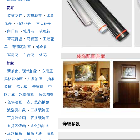
花卉
装饰花卉
古典花卉
印象
花卉
刀画花卉
写实花卉
向日葵
牡丹花
玫瑰花
荷花荷塘
马蹄莲
工笔花
鸟
茉莉花油画
郁金香
鸢尾花
百合花
菊花
抽象
新抽象、现代抽象
东南亚
风格装饰画
抽象油画
抽象
装饰
赵无极
朱德群
中
国元素、水墨抽象
装饰图案
色块油画
点、线条抽象
波洛克抽象
二拼装饰画
三拼装饰画
四拼装饰画
详细参数
五拼装饰画
金银箔油画
流彩抽象
抽象卡通
抽象