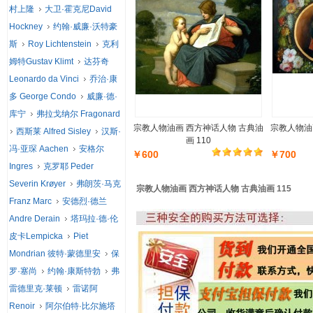
村上隆
大卫·霍克尼David
Hockney
约翰·威廉·沃特豪
斯
Roy Lichtenstein
克利
姆特Gustav Klimt
达芬奇
Leonardo da Vinci
乔治·康
多 George Condo
威廉·德·
库宁
弗拉戈纳尔 Fragonard
宗教人物油画 西方神话人物 古典油
宗教人物油
西斯莱 Alfred Sisley
汉斯·
画 110
冯·亚琛 Aachen
安格尔
￥600
￥700
Ingres
克罗耶 Peder
Severin Krøyer
弗朗茨·马克
宗教人物油画 西方神话人物 古典油画 115
Franz Marc
安德烈·德兰
Andre Derain
塔玛拉·德·伦
皮卡Lempicka
Piet
Mondrian 彼特·蒙德里安
保
罗·塞尚
约翰·康斯特勃
弗
雷德里克·莱顿
雷诺阿
Renoir
阿尔伯特·比尔施塔