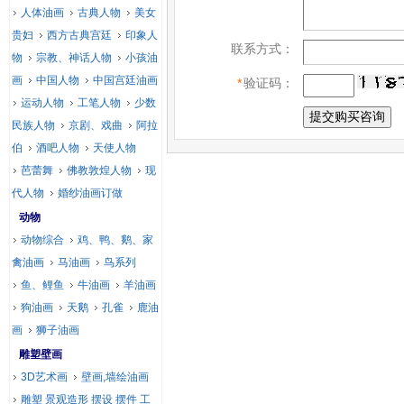
人体油画
古典人物
美女
贵妇
西方古典宫廷
印象人
联系方式：
物
宗教、神话人物
小孩油
画
中国人物
中国宫廷油画
*
验证码：
运动人物
工笔人物
少数
民族人物
京剧、戏曲
阿拉
伯
酒吧人物
天使人物
芭蕾舞
佛教敦煌人物
现
代人物
婚纱油画订做
动物
动物综合
鸡、鸭、鹅、家
禽油画
马油画
鸟系列
鱼、鲤鱼
牛油画
羊油画
狗油画
天鹅
孔雀
鹿油
画
狮子油画
雕塑壁画
3D艺术画
壁画,墙绘油画
雕塑 景观造形 摆设 摆件 工