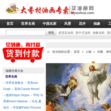
首页
世界名画
中国名家
风景
花卉
抽象
超现实油画
新中式油画
抽象油画
酒
您当前的位置：
首页
»
人物
»
宗教、神
油画分类大全
世界名画
世界名画集合
梵高van
Gogh
莫奈Claude Monet
德加Edgar Degas
亨利·马
蒂斯Henri Matisse
马克·夏
加尔
毕加索Pablo Picasso