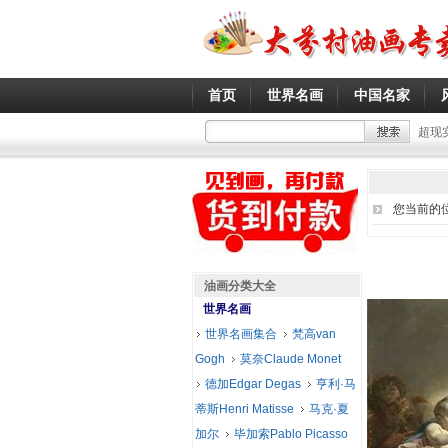
首页
世界名画
中国名家
超现
您当前的
油画分类大全
世界名画
世界名画集合
梵高van
Gogh
莫奈Claude Monet
德加Edgar Degas
亨利·马
蒂斯Henri Matisse
马克·夏
加尔
毕加索Pablo Picasso