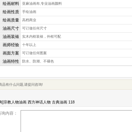
绘画材料
亚麻油画布,专业油画颜料
绘画性质
手绘油画
绘画质量
高档商业
油画尺寸
可订做任何尺寸
油画装裱
实木内框装裱，外框可配
画师经验
十年以上
画面方案
可订做任何图案
油画特性
防水、防潮、不褪色
商品有什么问题,请提问咨询!
咨询内容：