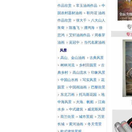
作品欣赏
常玉油画作品
中
国农村题材油画
靳尚谊 油画
作品欣赏
张大千
八大山人
朱耷
陈逸飞
潘鸿海
徐
悲鸿
艾轩油画作品
周春芽
油画
吴冠中
当代名家油画
风景
高山、金山油画
古典风景
树林河流
乡村田园景
古
典乡村
高山流水
印象风景
中国山水画
写实风景
花
园景
中国画油画
巴黎街景
东北刀画
托马斯花园
地
中海风景
大海、帆船
江南
水乡
中式建筑
威尼斯风景
荷兰街景
城市景观
万里
长城
黄河油画
冬天雪景
欧式建筑景观