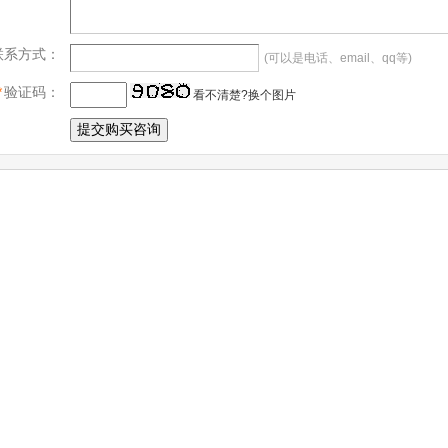
联系方式：
(可以是电话、email、qq等)
*
验证码：
看不清楚?换个图片