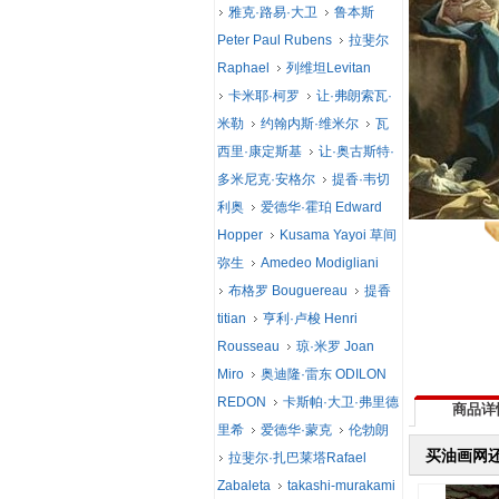
雅克·路易·大卫
鲁本斯
Peter Paul Rubens
拉斐尔
Raphael
列维坦Levitan
卡米耶·柯罗
让·弗朗索瓦·
米勒
约翰内斯·维米尔
瓦
西里·康定斯基
让·奥古斯特·
多米尼克·安格尔
提香·韦切
利奥
爱德华·霍珀 Edward
Hopper
Kusama Yayoi 草间
弥生
Amedeo Modigliani
布格罗 Bouguereau
提香
titian
亨利·卢梭 Henri
Rousseau
琼·米罗 Joan
Miro
奥迪隆·雷东 ODILON
REDON
卡斯帕·大卫·弗里德
商品详
里希
爱德华·蒙克
伦勃朗
买油画网
拉斐尔·扎巴莱塔Rafael
Zabaleta
takashi-murakami