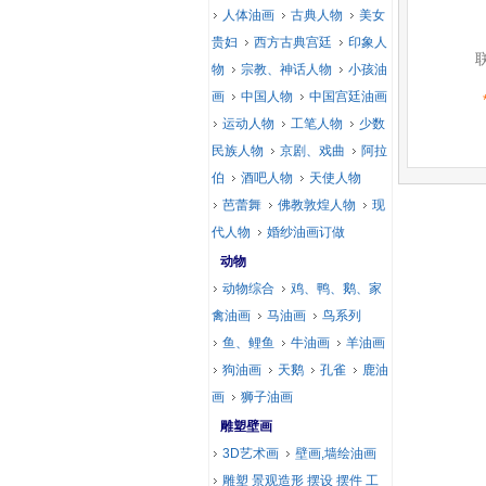
人体油画
古典人物
美女
贵妇
西方古典宫廷
印象人
物
宗教、神话人物
小孩油
画
中国人物
中国宫廷油画
运动人物
工笔人物
少数
民族人物
京剧、戏曲
阿拉
伯
酒吧人物
天使人物
芭蕾舞
佛教敦煌人物
现
代人物
婚纱油画订做
动物
动物综合
鸡、鸭、鹅、家
禽油画
马油画
鸟系列
鱼、鲤鱼
牛油画
羊油画
狗油画
天鹅
孔雀
鹿油
画
狮子油画
雕塑壁画
3D艺术画
壁画,墙绘油画
雕塑 景观造形 摆设 摆件 工