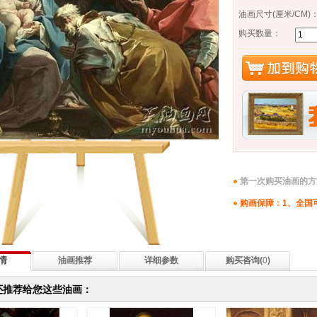
油画尺寸(厘米/CM)
购买数量：
第一次购买油画的方
购画保障：1、全国
情
油画推荐
详细参数
购买咨询(
0
)
还推荐给您这些油画：