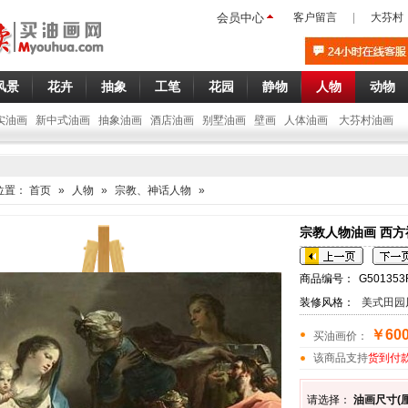
会员中心
客户留言
|
大芬村
风景
花卉
抽象
工笔
花园
静物
人物
动物
实油画
新中式油画
抽象油画
酒店油画
别墅油画
壁画
人体油画
大芬村油画
位置：
首页
»
人物
»
宗教、神话人物
»
宗教人物油画 西方神
商品编号：
G501353
装修风格：
美式田园
￥600
买油画价：
该商品支持
货到付
请选择：
油画尺寸(厘