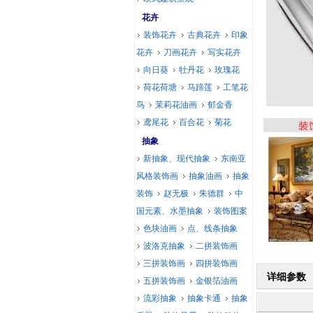
花卉
装饰花卉
古典花卉
印象
花卉
刀画花卉
写实花卉
向日葵
牡丹花
玫瑰花
荷花荷塘
马蹄莲
工笔花
鸟
茉莉花油画
郁金香
鸢尾花
百合花
菊花
抽象
新抽象、现代抽象
东南亚
风格装饰画
抽象油画
抽象
装饰
赵无极
朱德群
中
国元素、水墨抽象
装饰图案
色块油画
点、线条抽象
波洛克抽象
二拼装饰画
三拼装饰画
四拼装饰画
详细参数
五拼装饰画
金银箔油画
流彩抽象
抽象卡通
抽象