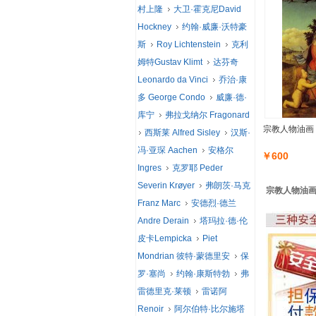
村上隆
大卫·霍克尼David
Hockney
约翰·威廉·沃特豪
斯
Roy Lichtenstein
克利
姆特Gustav Klimt
达芬奇
Leonardo da Vinci
乔治·康
多 George Condo
威廉·德·
库宁
弗拉戈纳尔 Fragonard
宗教人物油画
西斯莱 Alfred Sisley
汉斯·
冯·亚琛 Aachen
安格尔
￥600
Ingres
克罗耶 Peder
Severin Krøyer
弗朗茨·马克
宗教人物油画 
Franz Marc
安德烈·德兰
Andre Derain
塔玛拉·德·伦
皮卡Lempicka
Piet
Mondrian 彼特·蒙德里安
保
罗·塞尚
约翰·康斯特勃
弗
雷德里克·莱顿
雷诺阿
Renoir
阿尔伯特·比尔施塔