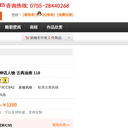
您好
！
[请登录]
[
QQ登录
]
[免费注册]
雕塑壁画
画框
作品欣赏
购物车中有
0
件商品
话人物 古典油画 118
F3CC9A2
装修风格：
欧美古典风格
风格
-￥1200
款
，可以全球快递，支持定制
规格列表»»
米/CM)