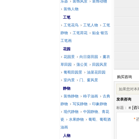
乐器
装饰风景
装饰动物
装饰人物
工笔
工笔花鸟
工笔人物
工笔
静物
工笔荷花
贴金 银箔
工笔画
花园
花园景
向日葵田园
薰衣
草田园
蒲公英
田园风景
葡萄田园景
油菜花田园
购买咨询
室内景
门、窗风景
静物
如果您对本
装饰静物
柿子油画
古典
发表咨询
静物
写实静物
印象静物
标题：
现代静物
中国静物、青花
*
瓷
水果静物
葡萄、葡萄酒
油画
人物