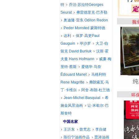
特
乔治·苏拉特Georges
Seurat
弗雷德里克·巴齐勒
奥迪隆·雷东 Odilon Redon
Peder Monsted 蒙斯特德
达利
保罗·高更Paul
Gauguin
毕沙罗
大卫·伯
留克 David Burliuk
汉斯·霍
夫曼 Hans Hofmann
威廉·梅
里特·蔡斯
爱德华·马奈
Édouard Manet
马格利特
Rene Magritte
弗朗索瓦·马
丁·卡维尔
阿舍·布朗·杜兰德
Jean-Michel Basquiat
希
施金风景油画
让·米歇尔·巴
斯奎特
中国名家
王沂东
曾梵志
李自健
陈衍宁油画作品
贾涛油画