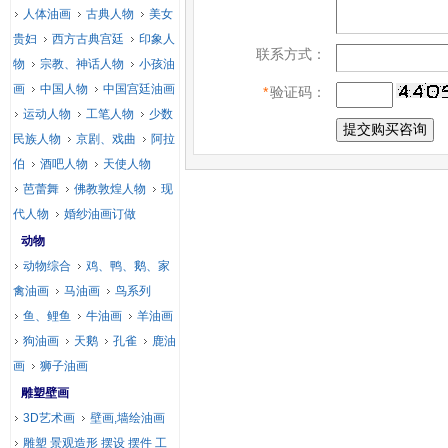
人体油画
古典人物
美女
贵妇
西方古典宫廷
印象人
联系方式：
物
宗教、神话人物
小孩油
画
中国人物
中国宫廷油画
*
验证码：
运动人物
工笔人物
少数
民族人物
京剧、戏曲
阿拉
伯
酒吧人物
天使人物
芭蕾舞
佛教敦煌人物
现
代人物
婚纱油画订做
动物
动物综合
鸡、鸭、鹅、家
禽油画
马油画
鸟系列
鱼、鲤鱼
牛油画
羊油画
狗油画
天鹅
孔雀
鹿油
画
狮子油画
雕塑壁画
3D艺术画
壁画,墙绘油画
雕塑 景观造形 摆设 摆件 工