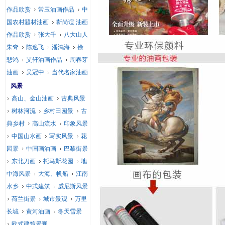
作品欣赏
常玉油画作品
中
国农村题材油画
靳尚谊 油画
作品欣赏
张大千
八大山人
朱耷
陈逸飞
潘鸿海
徐
悲鸿
艾轩油画作品
周春芽
油画
吴冠中
当代名家油画
风景
高山、金山油画
古典风景
树林河流
乡村田园景
古
典乡村
高山流水
印象风景
中国山水画
写实风景
花
园景
中国画油画
巴黎街景
东北刀画
托马斯花园
地
中海风景
大海、帆船
江南
水乡
中式建筑
威尼斯风景
荷兰街景
城市景观
万里
长城
黄河油画
冬天雪景
欧式建筑景观