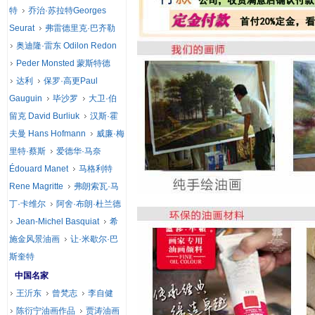
特
乔治·苏拉特Georges
Seurat
弗雷德里克·巴齐勒
奥迪隆·雷东 Odilon Redon
Peder Monsted 蒙斯特德
达利
保罗·高更Paul
Gauguin
毕沙罗
大卫·伯
留克 David Burliuk
汉斯·霍
夫曼 Hans Hofmann
威廉·梅
里特·蔡斯
爱德华·马奈
Édouard Manet
马格利特
Rene Magritte
弗朗索瓦·马
丁·卡维尔
阿舍·布朗·杜兰德
Jean-Michel Basquiat
希
施金风景油画
让·米歇尔·巴
斯奎特
中国名家
王沂东
曾梵志
李自健
陈衍宁油画作品
贾涛油画