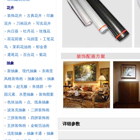
花卉
装饰花卉
古典花卉
印象
花卉
刀画花卉
写实花卉
向日葵
牡丹花
玫瑰花
荷花荷塘
马蹄莲
工笔花
鸟
茉莉花油画
郁金香
鸢尾花
百合花
菊花
抽象
新抽象、现代抽象
东南亚
风格装饰画
抽象油画
抽象
装饰
赵无极
朱德群
中
国元素、水墨抽象
装饰图案
色块油画
点、线条抽象
波洛克抽象
二拼装饰画
三拼装饰画
四拼装饰画
详细参数
五拼装饰画
金银箔油画
流彩抽象
抽象卡通
抽象