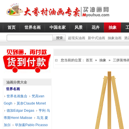
首页
世界名画
中国名家
风景
花卉
抽象
超现实油画
新中式油画
抽象油画
酒
您当前的位置：
首页
»
抽象
»
三拼装饰
油画分类大全
世界名画
世界名画集合
梵高van
Gogh
莫奈Claude Monet
德加Edgar Degas
亨利·马
蒂斯Henri Matisse
马克·夏
加尔
毕加索Pablo Picasso