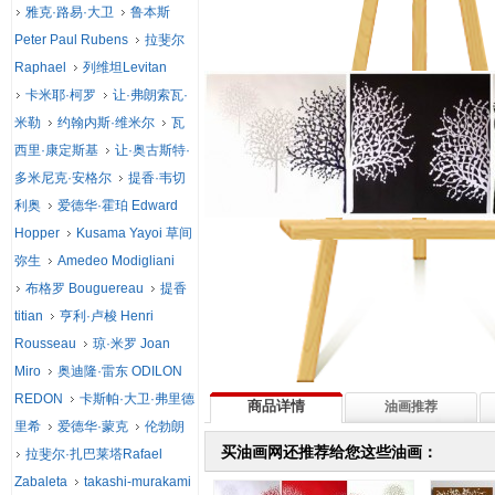
雅克·路易·大卫
鲁本斯
Peter Paul Rubens
拉斐尔
Raphael
列维坦Levitan
卡米耶·柯罗
让·弗朗索瓦·
米勒
约翰内斯·维米尔
瓦
西里·康定斯基
让·奥古斯特·
多米尼克·安格尔
提香·韦切
利奥
爱德华·霍珀 Edward
Hopper
Kusama Yayoi 草间
弥生
Amedeo Modigliani
布格罗 Bouguereau
提香
titian
亨利·卢梭 Henri
Rousseau
琼·米罗 Joan
Miro
奥迪隆·雷东 ODILON
REDON
卡斯帕·大卫·弗里德
商品详情
油画推荐
里希
爱德华·蒙克
伦勃朗
买油画网还推荐给您这些油画：
拉斐尔·扎巴莱塔Rafael
Zabaleta
takashi-murakami