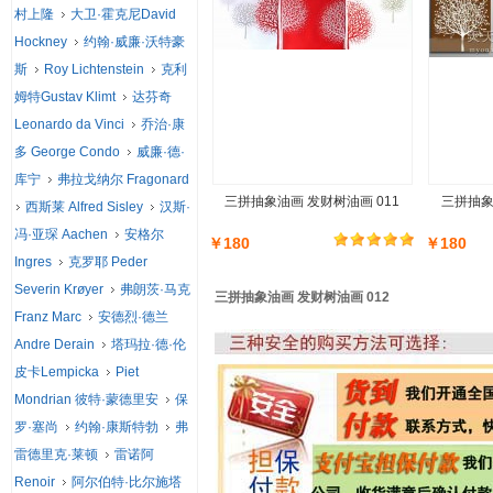
村上隆
大卫·霍克尼David
Hockney
约翰·威廉·沃特豪
斯
Roy Lichtenstein
克利
姆特Gustav Klimt
达芬奇
Leonardo da Vinci
乔治·康
多 George Condo
威廉·德·
库宁
弗拉戈纳尔 Fragonard
三拼抽象油画 发财树油画 011
三拼抽象
西斯莱 Alfred Sisley
汉斯·
冯·亚琛 Aachen
安格尔
￥180
￥180
Ingres
克罗耶 Peder
Severin Krøyer
弗朗茨·马克
三拼抽象油画 发财树油画 012
Franz Marc
安德烈·德兰
Andre Derain
塔玛拉·德·伦
皮卡Lempicka
Piet
Mondrian 彼特·蒙德里安
保
罗·塞尚
约翰·康斯特勃
弗
雷德里克·莱顿
雷诺阿
Renoir
阿尔伯特·比尔施塔