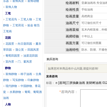
乐器
装饰风景
装饰动物
绘画材料
亚麻油画布,专业油
装饰人物
绘画性质
手绘油画
工笔
绘画质量
高档商业
工笔花鸟
工笔人物
工笔
油画尺寸
可订做任何尺寸
静物
工笔荷花
贴金 银箔
油画装裱
实木内框装裱，外
工笔画
画师经验
十年以上
花园
画面方案
可订做任何图案
花园景
向日葵田园
薰衣
油画特性
草田园
蒲公英
田园风景
防水、防潮、不褪
葡萄田园景
油菜花田园
购买咨询
室内景
门、窗风景
静物
如果您对本商品有什么问题,请提问咨询!
装饰静物
柿子油画
古典
发表咨询
静物
写实静物
印象静物
标题：
现代静物
中国静物、青花
*
咨询内容：
瓷
水果静物
葡萄、葡萄酒
油画
人物