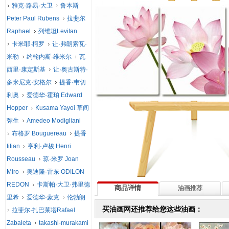
雅克·路易·大卫
鲁本斯
Peter Paul Rubens
拉斐尔
Raphael
列维坦Levitan
卡米耶·柯罗
让·弗朗索瓦·
米勒
约翰内斯·维米尔
瓦
西里·康定斯基
让·奥古斯特·
多米尼克·安格尔
提香·韦切
利奥
爱德华·霍珀 Edward
Hopper
Kusama Yayoi 草间
弥生
Amedeo Modigliani
布格罗 Bouguereau
提香
titian
亨利·卢梭 Henri
Rousseau
琼·米罗 Joan
Miro
奥迪隆·雷东 ODILON
REDON
卡斯帕·大卫·弗里德
商品详情
油画推荐
里希
爱德华·蒙克
伦勃朗
买油画网还推荐给您这些油画：
拉斐尔·扎巴莱塔Rafael
Zabaleta
takashi-murakami