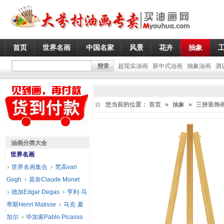
首页
世界名画
中国名家
风景
花卉
抽象
超现实油画
新中式油画
抽象油画
酒
您当前的位置：
首页
»
抽象
»
三拼装饰
油画分类大全
世界名画
世界名画集合
梵高van
Gogh
莫奈Claude Monet
德加Edgar Degas
亨利·马
蒂斯Henri Matisse
马克·夏
加尔
毕加索Pablo Picasso