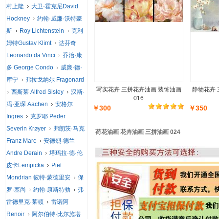
村上隆
大卫·霍克尼David
Hockney
约翰·威廉·沃特豪
斯
Roy Lichtenstein
克利
姆特Gustav Klimt
达芬奇
Leonardo da Vinci
乔治·康
多 George Condo
威廉·德·
库宁
弗拉戈纳尔 Fragonard
写实花卉 三拼花卉油画 装饰油画
静物花卉 
西斯莱 Alfred Sisley
汉斯·
016
冯·亚琛 Aachen
安格尔
￥300
￥350
Ingres
克罗耶 Peder
Severin Krøyer
弗朗茨·马克
荷花油画 花卉油画 三拼油画 024
Franz Marc
安德烈·德兰
Andre Derain
塔玛拉·德·伦
皮卡Lempicka
Piet
Mondrian 彼特·蒙德里安
保
罗·塞尚
约翰·康斯特勃
弗
雷德里克·莱顿
雷诺阿
Renoir
阿尔伯特·比尔施塔