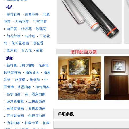
花卉
装饰花卉
古典花卉
印象
花卉
刀画花卉
写实花卉
向日葵
牡丹花
玫瑰花
荷花荷塘
马蹄莲
工笔花
鸟
茉莉花油画
郁金香
鸢尾花
百合花
菊花
抽象
新抽象、现代抽象
东南亚
风格装饰画
抽象油画
抽象
装饰
赵无极
朱德群
中
国元素、水墨抽象
装饰图案
色块油画
点、线条抽象
波洛克抽象
二拼装饰画
三拼装饰画
四拼装饰画
详细参数
五拼装饰画
金银箔油画
流彩抽象
抽象卡通
抽象