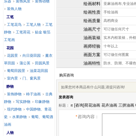
乐器
装饰风景
装饰动物
绘画材料
亚麻油画布,专业油
装饰人物
绘画性质
手绘油画
工笔
绘画质量
高档商业
工笔花鸟
工笔人物
工笔
油画尺寸
可订做任何尺寸
静物
工笔荷花
贴金 银箔
油画装裱
实木内框装裱，外
工笔画
画师经验
十年以上
花园
画面方案
可订做任何图案
花园景
向日葵田园
薰衣
油画特性
草田园
蒲公英
田园风景
防水、防潮、不褪
葡萄田园景
油菜花田园
购买咨询
室内景
门、窗风景
静物
如果您对本商品有什么问题,请提问咨询!
装饰静物
柿子油画
古典
发表咨询
静物
写实静物
印象静物
标题：
现代静物
中国静物、青花
*
咨询内容：
瓷
水果静物
葡萄、葡萄酒
油画
人物