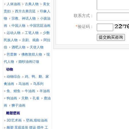
人体油画
古典人物
美女
贵妇
西方古典宫廷
印象人
联系方式：
物
宗教、神话人物
小孩油
画
中国人物
中国宫廷油画
*
验证码：
运动人物
工笔人物
少数
民族人物
京剧、戏曲
阿拉
伯
酒吧人物
天使人物
芭蕾舞
佛教敦煌人物
现
代人物
婚纱油画订做
动物
动物综合
鸡、鸭、鹅、家
禽油画
马油画
鸟系列
鱼、鲤鱼
牛油画
羊油画
狗油画
天鹅
孔雀
鹿油
画
狮子油画
雕塑壁画
3D艺术画
壁画,墙绘油画
雕塑 景观造形 摆设 摆件 工