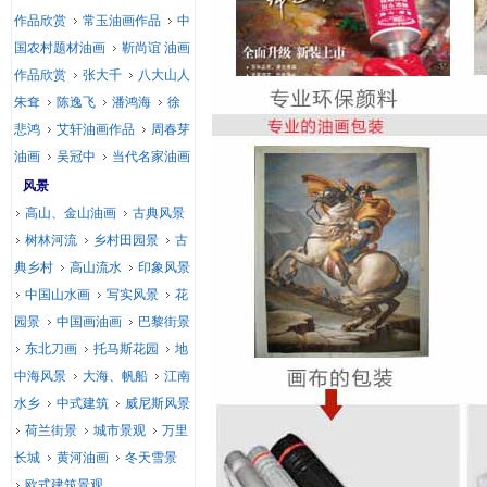
作品欣赏
常玉油画作品
中
国农村题材油画
靳尚谊 油画
作品欣赏
张大千
八大山人
朱耷
陈逸飞
潘鸿海
徐
悲鸿
艾轩油画作品
周春芽
油画
吴冠中
当代名家油画
风景
高山、金山油画
古典风景
树林河流
乡村田园景
古
典乡村
高山流水
印象风景
中国山水画
写实风景
花
园景
中国画油画
巴黎街景
东北刀画
托马斯花园
地
中海风景
大海、帆船
江南
水乡
中式建筑
威尼斯风景
荷兰街景
城市景观
万里
长城
黄河油画
冬天雪景
欧式建筑景观