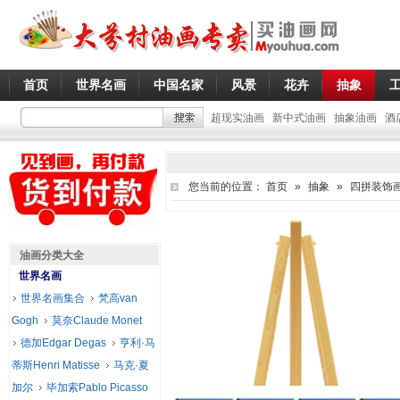
首页
世界名画
中国名家
风景
花卉
抽象
超现实油画
新中式油画
抽象油画
酒
您当前的位置：
首页
»
抽象
»
四拼装饰
油画分类大全
世界名画
世界名画集合
梵高van
Gogh
莫奈Claude Monet
德加Edgar Degas
亨利·马
蒂斯Henri Matisse
马克·夏
加尔
毕加索Pablo Picasso