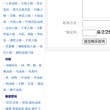
人体油画
古典人物
美女
贵妇
西方古典宫廷
印象人
物
宗教、神话人物
小孩油
画
中国人物
中国宫廷油画
联系方式：
运动人物
工笔人物
少数
*
验证码：
民族人物
京剧、戏曲
阿拉
伯
酒吧人物
天使人物
芭蕾舞
佛教敦煌人物
现
代人物
婚纱油画订做
动物
动物综合
鸡、鸭、鹅、家
禽油画
马油画
鸟系列
鱼、鲤鱼
牛油画
羊油画
狗油画
天鹅
孔雀
鹿油
画
狮子油画
雕塑壁画
3D艺术画
壁画,墙绘油画
雕塑 景观造形 摆设 摆件 工