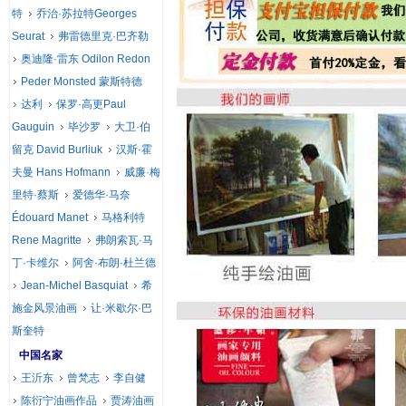
特
乔治·苏拉特Georges
Seurat
弗雷德里克·巴齐勒
奥迪隆·雷东 Odilon Redon
Peder Monsted 蒙斯特德
达利
保罗·高更Paul
Gauguin
毕沙罗
大卫·伯
留克 David Burliuk
汉斯·霍
夫曼 Hans Hofmann
威廉·梅
里特·蔡斯
爱德华·马奈
Édouard Manet
马格利特
Rene Magritte
弗朗索瓦·马
丁·卡维尔
阿舍·布朗·杜兰德
Jean-Michel Basquiat
希
施金风景油画
让·米歇尔·巴
斯奎特
中国名家
王沂东
曾梵志
李自健
陈衍宁油画作品
贾涛油画