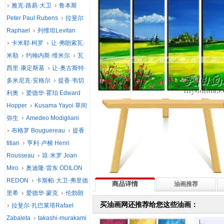
雅克·路易·大卫
鲁本斯
Peter Paul Rubens
拉斐尔
Raphael
列维坦Levitan
卡米耶·柯罗
让·弗朗索瓦·
米勒
约翰内斯·维米尔
瓦
西里·康定斯基
让·奥古斯特·
多米尼克·安格尔
提香·韦切
利奥
爱德华·霍珀 Edward
Hopper
Kusama Yayoi 草间
弥生
Amedeo Modigliani
布格罗 Bouguereau
提香
titian
亨利·卢梭 Henri
Rousseau
琼·米罗 Joan
Miro
奥迪隆·雷东 ODILON
REDON
卡斯帕·大卫·弗里德
商品详情
油画推荐
里希
爱德华·蒙克
伦勃朗
买油画网还推荐给您这些油画：
拉斐尔·扎巴莱塔Rafael
Zabaleta
takashi-murakami