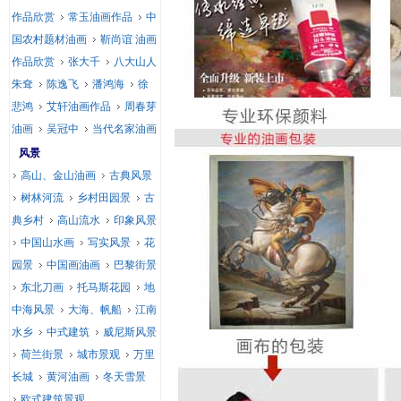
作品欣赏
常玉油画作品
中
国农村题材油画
靳尚谊 油画
作品欣赏
张大千
八大山人
朱耷
陈逸飞
潘鸿海
徐
悲鸿
艾轩油画作品
周春芽
油画
吴冠中
当代名家油画
风景
高山、金山油画
古典风景
树林河流
乡村田园景
古
典乡村
高山流水
印象风景
中国山水画
写实风景
花
园景
中国画油画
巴黎街景
东北刀画
托马斯花园
地
中海风景
大海、帆船
江南
水乡
中式建筑
威尼斯风景
荷兰街景
城市景观
万里
长城
黄河油画
冬天雪景
欧式建筑景观