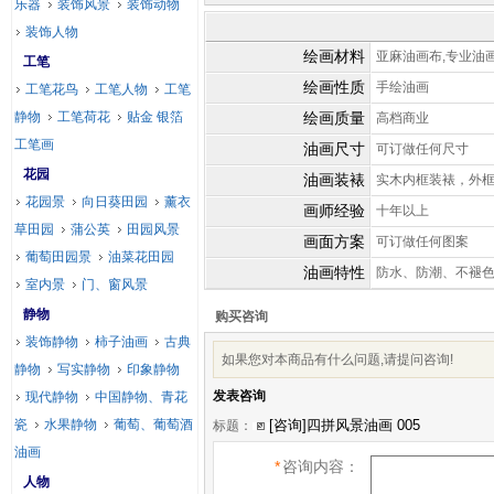
乐器
装饰风景
装饰动物
装饰人物
绘画材料
亚麻油画布,专业油
工笔
绘画性质
手绘油画
工笔花鸟
工笔人物
工笔
静物
工笔荷花
贴金 银箔
绘画质量
高档商业
工笔画
油画尺寸
可订做任何尺寸
花园
油画装裱
实木内框装裱，外
花园景
向日葵田园
薰衣
画师经验
十年以上
草田园
蒲公英
田园风景
画面方案
可订做任何图案
葡萄田园景
油菜花田园
油画特性
防水、防潮、不褪
室内景
门、窗风景
静物
购买咨询
装饰静物
柿子油画
古典
如果您对本商品有什么问题,请提问咨询!
静物
写实静物
印象静物
发表咨询
现代静物
中国静物、青花
瓷
水果静物
葡萄、葡萄酒
标题：
油画
*
咨询内容：
人物