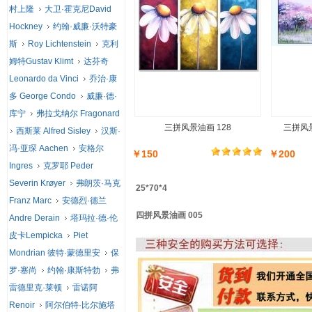
村上隆
大卫·霍克尼David
Hockney
约翰·威廉·沃特豪
斯
Roy Lichtenstein
克利
姆特Gustav Klimt
达芬奇
Leonardo da Vinci
乔治·康
多 George Condo
威廉·德·
库宁
弗拉戈纳尔 Fragonard
三拼风景油画 128
三拼风景
西斯莱 Alfred Sisley
汉斯·
冯·亚琛 Aachen
安格尔
￥150
￥200
Ingres
克罗耶 Peder
Severin Krøyer
弗朗茨·马克
25*70*4
Franz Marc
安德烈·德兰
四拼风景油画 005
Andre Derain
塔玛拉·德·伦
皮卡Lempicka
Piet
Mondrian 彼特·蒙德里安
保
罗·塞尚
约翰·康斯特勃
弗
雷德里克·莱顿
雷诺阿
Renoir
阿尔伯特·比尔施塔