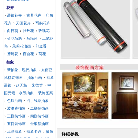
花卉
装饰花卉
古典花卉
印象
花卉
刀画花卉
写实花卉
向日葵
牡丹花
玫瑰花
荷花荷塘
马蹄莲
工笔花
鸟
茉莉花油画
郁金香
鸢尾花
百合花
菊花
抽象
新抽象、现代抽象
东南亚
风格装饰画
抽象油画
抽象
装饰
赵无极
朱德群
中
国元素、水墨抽象
装饰图案
色块油画
点、线条抽象
波洛克抽象
二拼装饰画
三拼装饰画
四拼装饰画
五拼装饰画
金银箔油画
流彩抽象
抽象卡通
抽象
详细参数