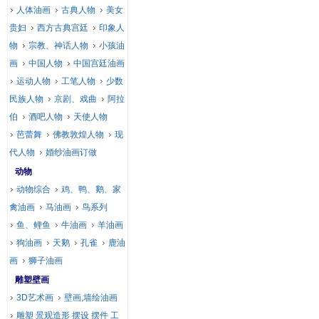
人体油画
古典人物
美女
贵妇
西方古典宫廷
印象人
物
宗教、神话人物
小孩油
画
中国人物
中国宫廷油画
运动人物
工笔人物
少数
民族人物
京剧、戏曲
阿拉
伯
酒吧人物
天使人物
芭蕾舞
佛教敦煌人物
现
代人物
婚纱油画订做
动物
动物综合
鸡、鸭、鹅、家
禽油画
马油画
鸟系列
鱼、鲤鱼
牛油画
羊油画
狗油画
天鹅
孔雀
鹿油
画
狮子油画
雕塑壁画
3D艺术画
壁画,墙绘油画
雕塑 景观造形 摆设 摆件 工