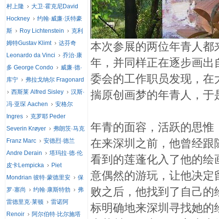
村上隆
大卫·霍克尼David
Hockney
约翰·威廉·沃特豪
斯
Roy Lichtenstein
克利
姆特Gustav Klimt
达芬奇
本次参展的两位年青人都
Leonardo da Vinci
乔治·康
年，并同样正在逐步画出
多 George Condo
威廉·德·
委会的工作职员发现，在
库宁
弗拉戈纳尔 Fragonard
西斯莱 Alfred Sisley
汉斯·
揣原创画梦的年青人，于
冯·亚琛 Aachen
安格尔
Ingres
克罗耶 Peder
年青的面容，活跃的思惟
Severin Krøyer
弗朗茨·马克
在来深圳之前，他曾经跟
Franz Marc
安德烈·德兰
Andre Derain
塔玛拉·德·伦
看到的莲蓬化入了他的绘画
皮卡Lempicka
Piet
意偶然的游玩，让他决定
Mondrian 彼特·蒙德里安
保
败之后，他找到了自己的
罗·塞尚
约翰·康斯特勃
弗
雷德里克·莱顿
雷诺阿
标明确地来深圳寻找她的绘
Renoir
阿尔伯特·比尔施塔