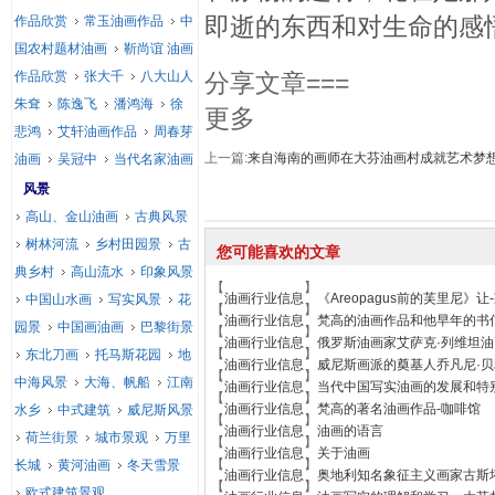
即逝的东西和对生命的感
作品欣赏
常玉油画作品
中
国农村题材油画
靳尚谊 油画
作品欣赏
张大千
八大山人
分享文章===
朱耷
陈逸飞
潘鸿海
徐
更多
悲鸿
艾轩油画作品
周春芽
上一篇:
来自海南的画师在大芬油画村成就艺术梦
油画
吴冠中
当代名家油画
风景
高山、金山油画
古典风景
树林河流
乡村田园景
古
您可能喜欢的文章
典乡村
高山流水
印象风景
【
】
油画行业信息
《Areopagus前的芙里尼》让
中国山水画
写实风景
花
【
】
油画行业信息
梵高的油画作品和他早年的书
园景
中国画油画
巴黎街景
【
】
油画行业信息
俄罗斯油画家艾萨克·列维坦油画作品 
【
】
东北刀画
托马斯花园
地
油画行业信息
威尼斯画派的奠基人乔凡尼·
【
】
中海风景
大海、帆船
江南
油画行业信息
当代中国写实油画的发展和特
【
】
油画行业信息
梵高的著名油画作品-咖啡馆
水乡
中式建筑
威尼斯风景
【
】
油画行业信息
油画的语言
荷兰街景
城市景观
万里
【
】
油画行业信息
关于油画
【
】
长城
黄河油画
冬天雪景
油画行业信息
奥地利知名象征主义画家古斯
【
】
欧式建筑景观