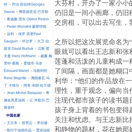
大芬村，开办了一家小小
特
乔治·苏拉特Georges
仍旧是一间小画廊，仍旧
Seurat
弗雷德里克·巴齐勒
奥迪隆·雷东 Odilon Redon
交房租，可以出去写生，
Peder Monsted 蒙斯特德
达利
保罗·高更Paul
之所以把这次展览命名为
Gauguin
毕沙罗
大卫·伯
留克 David Burliuk
汉斯·霍
眼就可以看出王志新和张
夫曼 Hans Hofmann
威廉·梅
莲蓬和活泼的儿童构成一
里特·蔡斯
爱德华·马奈
了间隔，画面都是她糊口
Édouard Manet
马格利特
Rene Magritte
弗朗索瓦·马
利华：“他们的作品放在
丁·卡维尔
阿舍·布朗·杜兰德
理性，重于观念，偏向当
Jean-Michel Basquiat
希
注现代都市孩子的读书题
施金风景油画
让·米歇尔·巴
斯奎特
孩子身上背着的书包变得
中国名家
关注和忧虑。与王志新比
王沂东
曾梵志
李自健
和静物的题材，花在她那
陈衍宁油画作品
贾涛油画