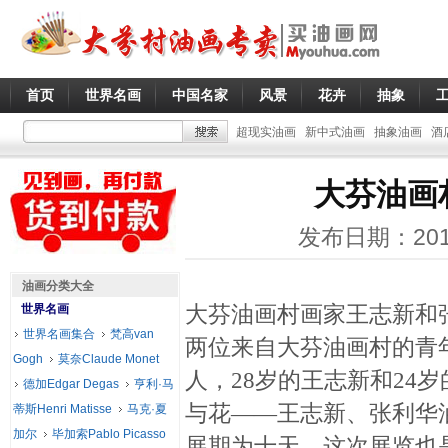
首页
世界名画
中国名家
风景
花卉
抽象
超现实油画
新中式油画
抽象油画
酒
大芬油画
发布日期：201
油画分类大全
大芬油画村画家王志新和
世界名画
世界名画集合
梵高van
两位来自大芬油画村的青
Gogh
莫奈Claude Monet
人，28岁的王志新和24
德加Edgar Degas
亨利·马
与花——王志新、张利华
蒂斯Henri Matisse
马克·夏
加尔
毕加索Pablo Picasso
展期为十天。这次展览也