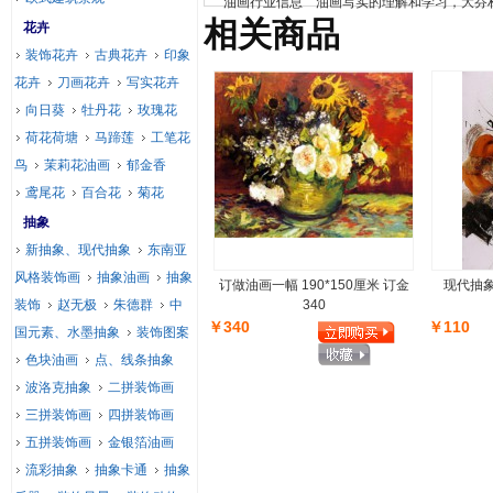
油画行业信息
油画写实的理解和学习，大芬
相关商品
花卉
装饰花卉
古典花卉
印象
花卉
刀画花卉
写实花卉
向日葵
牡丹花
玫瑰花
荷花荷塘
马蹄莲
工笔花
鸟
茉莉花油画
郁金香
鸢尾花
百合花
菊花
抽象
新抽象、现代抽象
东南亚
风格装饰画
抽象油画
抽象
订做油画一幅 190*150厘米 订金
现代抽
装饰
赵无极
朱德群
中
340
￥340
￥110
国元素、水墨抽象
装饰图案
色块油画
点、线条抽象
波洛克抽象
二拼装饰画
三拼装饰画
四拼装饰画
五拼装饰画
金银箔油画
流彩抽象
抽象卡通
抽象