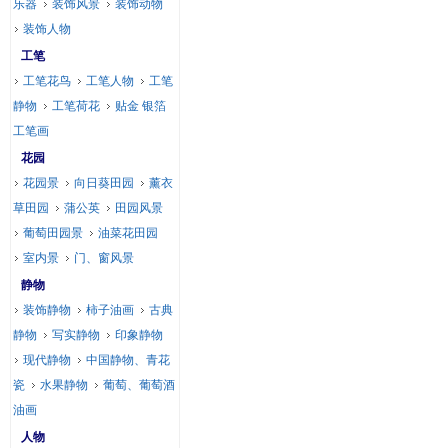
乐器
装饰风景
装饰动物
装饰人物
工笔
工笔花鸟
工笔人物
工笔
静物
工笔荷花
贴金 银箔
工笔画
花园
花园景
向日葵田园
薰衣
草田园
蒲公英
田园风景
葡萄田园景
油菜花田园
室内景
门、窗风景
静物
装饰静物
柿子油画
古典
静物
写实静物
印象静物
现代静物
中国静物、青花
瓷
水果静物
葡萄、葡萄酒
油画
人物