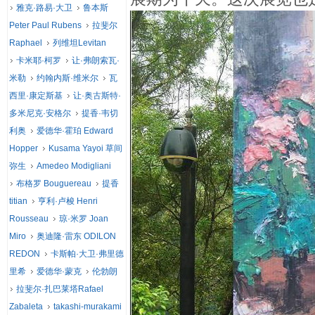
雅克·路易·大卫
鲁本斯
Peter Paul Rubens
拉斐尔
Raphael
列维坦Levitan
卡米耶·柯罗
让·弗朗索瓦·
米勒
约翰内斯·维米尔
瓦
西里·康定斯基
让·奥古斯特·
多米尼克·安格尔
提香·韦切
利奥
爱德华·霍珀 Edward
Hopper
Kusama Yayoi 草间
弥生
Amedeo Modigliani
布格罗 Bouguereau
提香
titian
亨利·卢梭 Henri
Rousseau
琼·米罗 Joan
Miro
奥迪隆·雷东 ODILON
REDON
卡斯帕·大卫·弗里德
里希
爱德华·蒙克
伦勃朗
拉斐尔·扎巴莱塔Rafael
Zabaleta
takashi-murakami