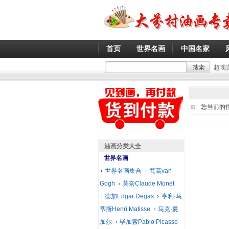
首页
世界名画
中国名家
超现
您当前的
油画分类大全
世界名画
世界名画集合
梵高van
Gogh
莫奈Claude Monet
德加Edgar Degas
亨利·马
蒂斯Henri Matisse
马克·夏
加尔
毕加索Pablo Picasso