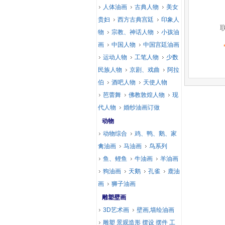
人体油画
古典人物
美女
贵妇
西方古典宫廷
印象人
物
宗教、神话人物
小孩油
画
中国人物
中国宫廷油画
运动人物
工笔人物
少数
民族人物
京剧、戏曲
阿拉
伯
酒吧人物
天使人物
芭蕾舞
佛教敦煌人物
现
代人物
婚纱油画订做
动物
动物综合
鸡、鸭、鹅、家
禽油画
马油画
鸟系列
鱼、鲤鱼
牛油画
羊油画
狗油画
天鹅
孔雀
鹿油
画
狮子油画
雕塑壁画
3D艺术画
壁画,墙绘油画
雕塑 景观造形 摆设 摆件 工