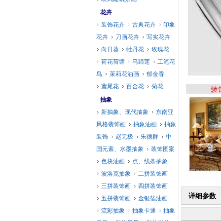
花卉
装饰花卉
古典花卉
印象
花卉
刀画花卉
写实花卉
向日葵
牡丹花
玫瑰花
荷花荷塘
马蹄莲
工笔花
鸟
茉莉花油画
郁金香
鸢尾花
百合花
菊花
抽象
新抽象、现代抽象
东南亚
风格装饰画
抽象油画
抽象
装饰
赵无极
朱德群
中
国元素、水墨抽象
装饰图案
色块油画
点、线条抽象
波洛克抽象
二拼装饰画
三拼装饰画
四拼装饰画
详细参数
五拼装饰画
金银箔油画
流彩抽象
抽象卡通
抽象