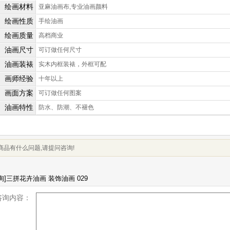
绘画材料
亚麻油画布,专业油画颜料
绘画性质
手绘油画
绘画质量
高档商业
油画尺寸
可订做任何尺寸
油画装裱
实木内框装裱，外框可配
画师经验
十年以上
画面方案
可订做任何图案
油画特性
防水、防潮、不褪色
商品有什么问题,请提问咨询!
咨询内容：