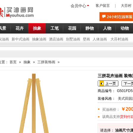
会员中心
客户留言
|
大芬村
风景
花卉
抽象
工笔
花园
静物
人物
动物
实油画
新中式油画
抽象油画
酒店油画
别墅油画
壁画
人体油画
大芬村油画
位置：
首页
»
抽象
»
三拼装饰画
»
三拼花卉油画 装饰油
商品编号：
G501FD5
装修风格：
美式田园
￥200
买油画价：
该商品支持
货到付
请选择：
油画尺寸(厘