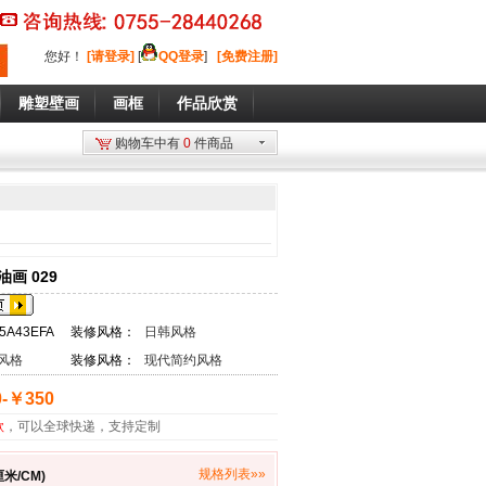
您好
！
[请登录]
[
QQ登录
]
[免费注册]
雕塑壁画
画框
作品欣赏
购物车中有
0
件商品
画 029
5A43EFA
装修风格：
日韩风格
风格
装修风格：
现代简约风格
-￥350
款
，可以全球快递，支持定制
规格列表»»
米/CM)