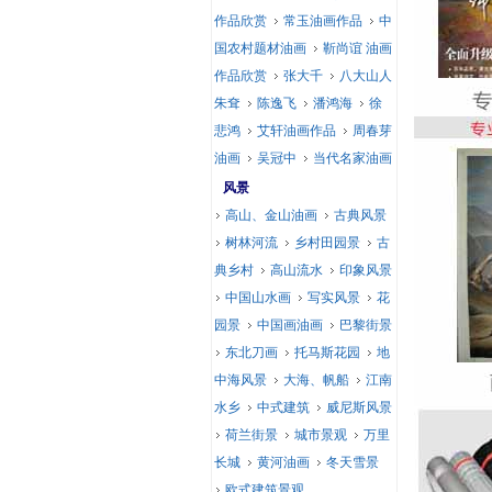
作品欣赏
常玉油画作品
中
国农村题材油画
靳尚谊 油画
作品欣赏
张大千
八大山人
朱耷
陈逸飞
潘鸿海
徐
悲鸿
艾轩油画作品
周春芽
油画
吴冠中
当代名家油画
风景
高山、金山油画
古典风景
树林河流
乡村田园景
古
典乡村
高山流水
印象风景
中国山水画
写实风景
花
园景
中国画油画
巴黎街景
东北刀画
托马斯花园
地
中海风景
大海、帆船
江南
水乡
中式建筑
威尼斯风景
荷兰街景
城市景观
万里
长城
黄河油画
冬天雪景
欧式建筑景观