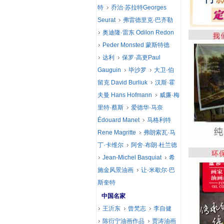
特
乔治·苏拉特Georges
Seurat
弗雷德里克·巴齐勒
奥迪隆·雷东 Odilon Redon
Peder Monsted 蒙斯特德
达利
保罗·高更Paul
Gauguin
毕沙罗
大卫·伯
留克 David Burliuk
汉斯·霍
夫曼 Hans Hofmann
威廉·梅
里特·蔡斯
爱德华·马奈
Édouard Manet
马格利特
Rene Magritte
弗朗索瓦·马
丁·卡维尔
阿舍·布朗·杜兰德
Jean-Michel Basquiat
希
施金风景油画
让·米歇尔·巴
斯奎特
中国名家
王沂东
曾梵志
李自健
陈衍宁油画作品
贾涛油画