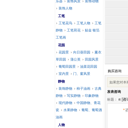
乐器
装饰风景
装饰动物
装饰人物
工笔
工笔花鸟
工笔人物
工笔
静物
工笔荷花
贴金 银箔
工笔画
花园
花园景
向日葵田园
薰衣
草田园
蒲公英
田园风景
葡萄田园景
油菜花田园
购买咨询
室内景
门、窗风景
静物
如果您对本
装饰静物
柿子油画
古典
发表咨询
静物
写实静物
印象静物
标题：
现代静物
中国静物、青花
*
瓷
水果静物
葡萄、葡萄酒
油画
人物