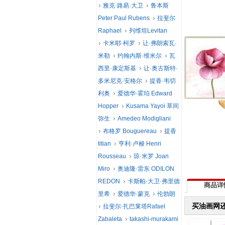
雅克·路易·大卫
鲁本斯
Peter Paul Rubens
拉斐尔
Raphael
列维坦Levitan
卡米耶·柯罗
让·弗朗索瓦·
米勒
约翰内斯·维米尔
瓦
西里·康定斯基
让·奥古斯特·
多米尼克·安格尔
提香·韦切
利奥
爱德华·霍珀 Edward
Hopper
Kusama Yayoi 草间
弥生
Amedeo Modigliani
布格罗 Bouguereau
提香
titian
亨利·卢梭 Henri
Rousseau
琼·米罗 Joan
Miro
奥迪隆·雷东 ODILON
REDON
卡斯帕·大卫·弗里德
商品详
里希
爱德华·蒙克
伦勃朗
买油画网
拉斐尔·扎巴莱塔Rafael
Zabaleta
takashi-murakami