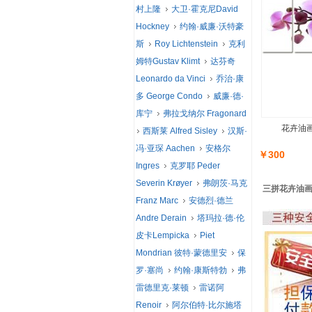
村上隆
大卫·霍克尼David
Hockney
约翰·威廉·沃特豪
斯
Roy Lichtenstein
克利
姆特Gustav Klimt
达芬奇
Leonardo da Vinci
乔治·康
多 George Condo
威廉·德·
库宁
弗拉戈纳尔 Fragonard
花卉油画
西斯莱 Alfred Sisley
汉斯·
冯·亚琛 Aachen
安格尔
￥300
Ingres
克罗耶 Peder
Severin Krøyer
弗朗茨·马克
三拼花卉油画 
Franz Marc
安德烈·德兰
Andre Derain
塔玛拉·德·伦
皮卡Lempicka
Piet
Mondrian 彼特·蒙德里安
保
罗·塞尚
约翰·康斯特勃
弗
雷德里克·莱顿
雷诺阿
Renoir
阿尔伯特·比尔施塔