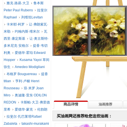
雅克·路易·大卫
鲁本斯
Peter Paul Rubens
拉斐尔
Raphael
列维坦Levitan
卡米耶·柯罗
让·弗朗索瓦·
米勒
约翰内斯·维米尔
瓦
西里·康定斯基
让·奥古斯特·
多米尼克·安格尔
提香·韦切
利奥
爱德华·霍珀 Edward
Hopper
Kusama Yayoi 草间
弥生
Amedeo Modigliani
布格罗 Bouguereau
提香
titian
亨利·卢梭 Henri
Rousseau
琼·米罗 Joan
Miro
奥迪隆·雷东 ODILON
REDON
卡斯帕·大卫·弗里德
商品详情
油画推荐
里希
爱德华·蒙克
伦勃朗
买油画网还推荐给您这些油画：
拉斐尔·扎巴莱塔Rafael
Zabaleta
takashi-murakami