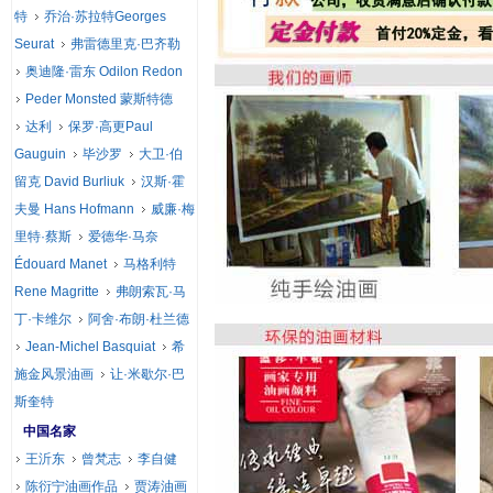
特
乔治·苏拉特Georges
Seurat
弗雷德里克·巴齐勒
奥迪隆·雷东 Odilon Redon
Peder Monsted 蒙斯特德
达利
保罗·高更Paul
Gauguin
毕沙罗
大卫·伯
留克 David Burliuk
汉斯·霍
夫曼 Hans Hofmann
威廉·梅
里特·蔡斯
爱德华·马奈
Édouard Manet
马格利特
Rene Magritte
弗朗索瓦·马
丁·卡维尔
阿舍·布朗·杜兰德
Jean-Michel Basquiat
希
施金风景油画
让·米歇尔·巴
斯奎特
中国名家
王沂东
曾梵志
李自健
陈衍宁油画作品
贾涛油画