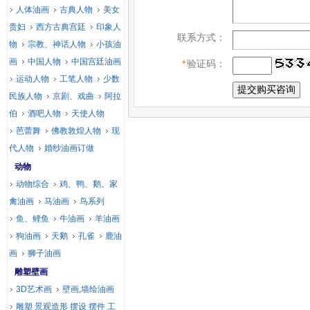
人体油画
古典人物
美女
贵妇
西方古典宫廷
印象人
联系方式：
物
宗教、神话人物
小孩油
画
中国人物
中国宫廷油画
*
验证码：
运动人物
工笔人物
少数
民族人物
京剧、戏曲
阿拉
伯
酒吧人物
天使人物
芭蕾舞
佛教敦煌人物
现
代人物
婚纱油画订做
动物
动物综合
鸡、鸭、鹅、家
禽油画
马油画
鸟系列
鱼、鲤鱼
牛油画
羊油画
狗油画
天鹅
孔雀
鹿油
画
狮子油画
雕塑壁画
3D艺术画
壁画,墙绘油画
雕塑 景观造形 摆设 摆件 工