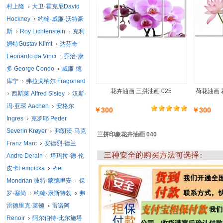
村上隆
大卫·霍克尼David
Hockney
约翰·威廉·沃特豪
斯
Roy Lichtenstein
克利
姆特Gustav Klimt
达芬奇
Leonardo da Vinci
乔治·康
多 George Condo
威廉·德·
库宁
弗拉戈纳尔 Fragonard
花卉油画 三拼油画 025
荷花油画 
西斯莱 Alfred Sisley
汉斯·
冯·亚琛 Aachen
安格尔
￥300
￥300
Ingres
克罗耶 Peder
Severin Krøyer
弗朗茨·马克
三拼印象花卉油画 040
Franz Marc
安德烈·德兰
Andre Derain
塔玛拉·德·伦
皮卡Lempicka
Piet
Mondrian 彼特·蒙德里安
保
罗·塞尚
约翰·康斯特勃
弗
雷德里克·莱顿
雷诺阿
Renoir
阿尔伯特·比尔施塔