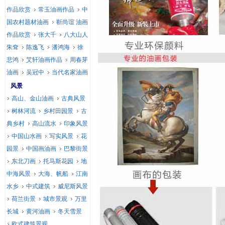
作品欣赏
常玉油画作品
中
国农村题材油画
靳尚谊 油画
作品欣赏
张大千
八大山人
朱耷
陈逸飞
潘鸿海
徐
悲鸿
艾轩油画作品
周春芽
油画
吴冠中
当代名家油画
风景
高山、金山油画
古典风景
树林河流
乡村田园景
古
典乡村
高山流水
印象风景
中国山水画
写实风景
花
园景
中国画油画
巴黎街景
东北刀画
托马斯花园
地
中海风景
大海、帆船
江南
水乡
中式建筑
威尼斯风景
荷兰街景
城市景观
万里
长城
黄河油画
冬天雪景
欧式建筑景观