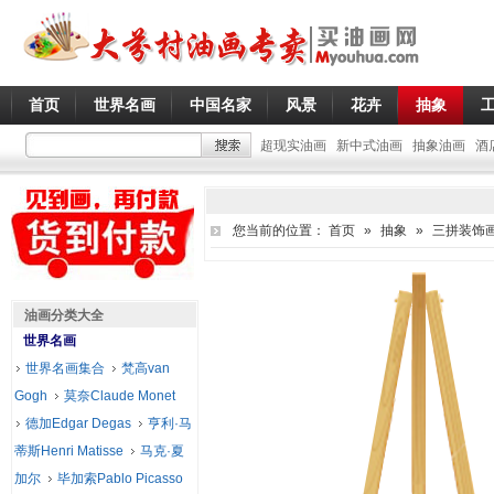
首页
世界名画
中国名家
风景
花卉
抽象
超现实油画
新中式油画
抽象油画
酒
您当前的位置：
首页
»
抽象
»
三拼装饰
油画分类大全
世界名画
世界名画集合
梵高van
Gogh
莫奈Claude Monet
德加Edgar Degas
亨利·马
蒂斯Henri Matisse
马克·夏
加尔
毕加索Pablo Picasso