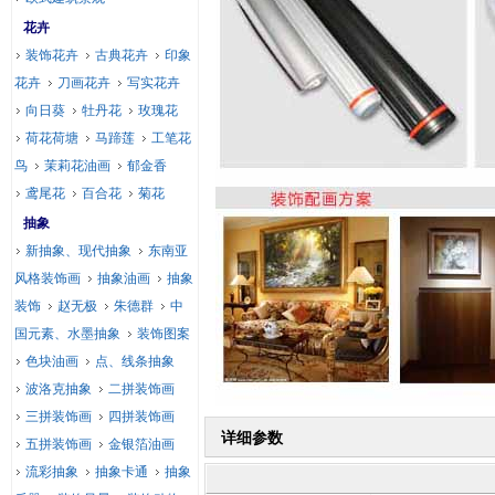
花卉
装饰花卉
古典花卉
印象
花卉
刀画花卉
写实花卉
向日葵
牡丹花
玫瑰花
荷花荷塘
马蹄莲
工笔花
鸟
茉莉花油画
郁金香
鸢尾花
百合花
菊花
抽象
新抽象、现代抽象
东南亚
风格装饰画
抽象油画
抽象
装饰
赵无极
朱德群
中
国元素、水墨抽象
装饰图案
色块油画
点、线条抽象
波洛克抽象
二拼装饰画
三拼装饰画
四拼装饰画
详细参数
五拼装饰画
金银箔油画
流彩抽象
抽象卡通
抽象