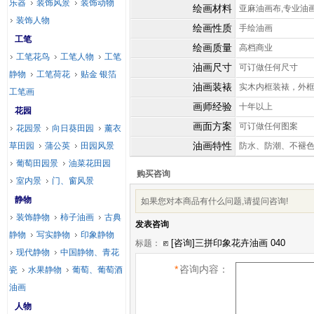
乐器
装饰风景
装饰动物
绘画材料
亚麻油画布,专业油
装饰人物
绘画性质
手绘油画
工笔
绘画质量
高档商业
工笔花鸟
工笔人物
工笔
油画尺寸
可订做任何尺寸
静物
工笔荷花
贴金 银箔
油画装裱
实木内框装裱，外
工笔画
画师经验
十年以上
花园
画面方案
可订做任何图案
花园景
向日葵田园
薰衣
油画特性
草田园
蒲公英
田园风景
防水、防潮、不褪
葡萄田园景
油菜花田园
购买咨询
室内景
门、窗风景
静物
如果您对本商品有什么问题,请提问咨询!
装饰静物
柿子油画
古典
发表咨询
静物
写实静物
印象静物
标题：
现代静物
中国静物、青花
*
咨询内容：
瓷
水果静物
葡萄、葡萄酒
油画
人物