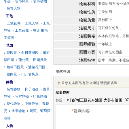
乐器
装饰风景
装饰动物
绘画材料
亚麻油画布,专业油
装饰人物
绘画性质
手绘油画
工笔
绘画质量
高档商业
工笔花鸟
工笔人物
工笔
油画尺寸
可订做任何尺寸
静物
工笔荷花
贴金 银箔
油画装裱
实木内框装裱，外
工笔画
画师经验
十年以上
花园
画面方案
可订做任何图案
花园景
向日葵田园
薰衣
草田园
蒲公英
田园风景
油画特性
防水、防潮、不褪
葡萄田园景
油菜花田园
购买咨询
室内景
门、窗风景
静物
如果您对本商品有什么问题,请提问咨询!
装饰静物
柿子油画
古典
发表咨询
静物
写实静物
印象静物
标题：
现代静物
中国静物、青花
*
咨询内容：
瓷
水果静物
葡萄、葡萄酒
油画
人物