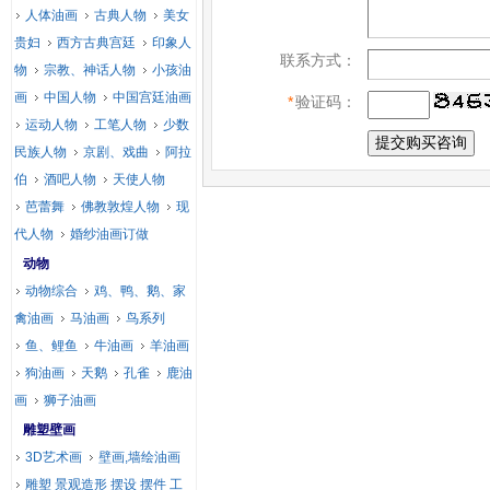
人体油画
古典人物
美女
贵妇
西方古典宫廷
印象人
联系方式：
物
宗教、神话人物
小孩油
画
中国人物
中国宫廷油画
*
验证码：
运动人物
工笔人物
少数
民族人物
京剧、戏曲
阿拉
伯
酒吧人物
天使人物
芭蕾舞
佛教敦煌人物
现
代人物
婚纱油画订做
动物
动物综合
鸡、鸭、鹅、家
禽油画
马油画
鸟系列
鱼、鲤鱼
牛油画
羊油画
狗油画
天鹅
孔雀
鹿油
画
狮子油画
雕塑壁画
3D艺术画
壁画,墙绘油画
雕塑 景观造形 摆设 摆件 工