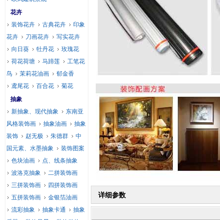
花卉
装饰花卉
古典花卉
印象
花卉
刀画花卉
写实花卉
向日葵
牡丹花
玫瑰花
荷花荷塘
马蹄莲
工笔花
鸟
茉莉花油画
郁金香
鸢尾花
百合花
菊花
抽象
新抽象、现代抽象
东南亚
风格装饰画
抽象油画
抽象
装饰
赵无极
朱德群
中
国元素、水墨抽象
装饰图案
色块油画
点、线条抽象
波洛克抽象
二拼装饰画
三拼装饰画
四拼装饰画
详细参数
五拼装饰画
金银箔油画
流彩抽象
抽象卡通
抽象