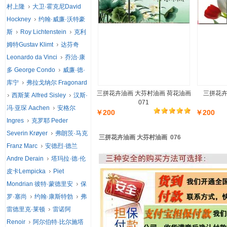
村上隆
大卫·霍克尼David
Hockney
约翰·威廉·沃特豪
斯
Roy Lichtenstein
克利
姆特Gustav Klimt
达芬奇
Leonardo da Vinci
乔治·康
多 George Condo
威廉·德·
库宁
弗拉戈纳尔 Fragonard
三拼花卉油画 大芬村油画 荷花油画
三拼花卉
西斯莱 Alfred Sisley
汉斯·
071
冯·亚琛 Aachen
安格尔
￥200
￥200
Ingres
克罗耶 Peder
Severin Krøyer
弗朗茨·马克
三拼花卉油画 大芬村油画 076
Franz Marc
安德烈·德兰
Andre Derain
塔玛拉·德·伦
皮卡Lempicka
Piet
Mondrian 彼特·蒙德里安
保
罗·塞尚
约翰·康斯特勃
弗
雷德里克·莱顿
雷诺阿
Renoir
阿尔伯特·比尔施塔