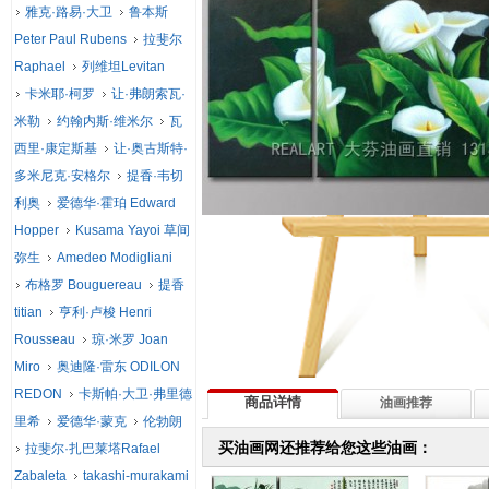
雅克·路易·大卫
鲁本斯
Peter Paul Rubens
拉斐尔
Raphael
列维坦Levitan
卡米耶·柯罗
让·弗朗索瓦·
米勒
约翰内斯·维米尔
瓦
西里·康定斯基
让·奥古斯特·
多米尼克·安格尔
提香·韦切
利奥
爱德华·霍珀 Edward
Hopper
Kusama Yayoi 草间
弥生
Amedeo Modigliani
布格罗 Bouguereau
提香
titian
亨利·卢梭 Henri
Rousseau
琼·米罗 Joan
Miro
奥迪隆·雷东 ODILON
REDON
卡斯帕·大卫·弗里德
商品详情
油画推荐
里希
爱德华·蒙克
伦勃朗
买油画网还推荐给您这些油画：
拉斐尔·扎巴莱塔Rafael
Zabaleta
takashi-murakami