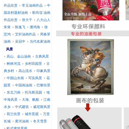
作品欣赏
常玉油画作品
中
国农村题材油画
靳尚谊 油画
作品欣赏
张大千
八大山人
朱耷
陈逸飞
潘鸿海
徐
悲鸿
艾轩油画作品
周春芽
油画
吴冠中
当代名家油画
风景
高山、金山油画
古典风景
树林河流
乡村田园景
古
典乡村
高山流水
印象风景
中国山水画
写实风景
花
园景
中国画油画
巴黎街景
东北刀画
托马斯花园
地
中海风景
大海、帆船
江南
水乡
中式建筑
威尼斯风景
荷兰街景
城市景观
万里
长城
黄河油画
冬天雪景
欧式建筑景观