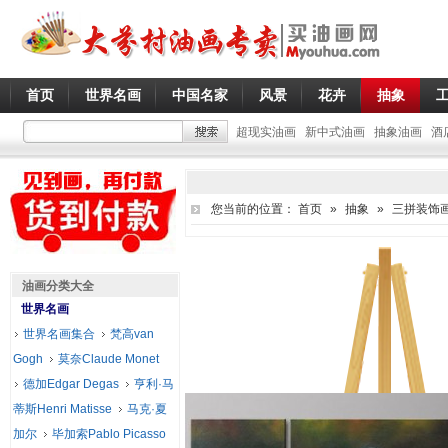
首页
世界名画
中国名家
风景
花卉
抽象
超现实油画
新中式油画
抽象油画
酒
您当前的位置：
首页
»
抽象
»
三拼装饰
油画分类大全
世界名画
世界名画集合
梵高van
Gogh
莫奈Claude Monet
德加Edgar Degas
亨利·马
蒂斯Henri Matisse
马克·夏
加尔
毕加索Pablo Picasso