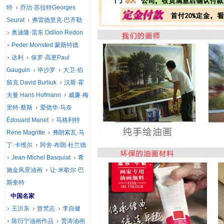
特
乔治·苏拉特Georges
Seurat
弗雷德里克·巴齐勒
奥迪隆·雷东 Odilon Redon
Peder Monsted 蒙斯特德
达利
保罗·高更Paul
Gauguin
毕沙罗
大卫·伯
留克 David Burliuk
汉斯·霍
夫曼 Hans Hofmann
威廉·梅
里特·蔡斯
爱德华·马奈
Édouard Manet
马格利特
Rene Magritte
弗朗索瓦·马
丁·卡维尔
阿舍·布朗·杜兰德
Jean-Michel Basquiat
希
施金风景油画
让·米歇尔·巴
斯奎特
中国名家
王沂东
曾梵志
李自健
陈衍宁油画作品
贾涛油画