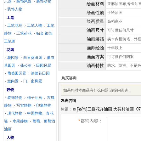
乐器
装饰风景
装饰动物
绘画材料
亚麻油画布,专业油
装饰人物
绘画性质
手绘油画
工笔
绘画质量
高档商业
工笔花鸟
工笔人物
工笔
油画尺寸
可订做任何尺寸
静物
工笔荷花
贴金 银箔
油画装裱
实木内框装裱，外
工笔画
画师经验
十年以上
花园
画面方案
可订做任何图案
花园景
向日葵田园
薰衣
油画特性
草田园
蒲公英
田园风景
防水、防潮、不褪
葡萄田园景
油菜花田园
购买咨询
室内景
门、窗风景
静物
如果您对本商品有什么问题,请提问咨询!
装饰静物
柿子油画
古典
发表咨询
静物
写实静物
印象静物
标题：
现代静物
中国静物、青花
*
咨询内容：
瓷
水果静物
葡萄、葡萄酒
油画
人物