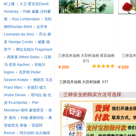
村上隆
大卫·霍克尼David
Hockney
约翰·威廉·沃特豪
斯
Roy Lichtenstein
克利
姆特Gustav Klimt
达芬奇
Leonardo da Vinci
乔治·康
多 George Condo
威廉·德·
库宁
弗拉戈纳尔 Fragonard
三拼花卉油画 大芬村油画 荷花油画
三拼花卉
西斯莱 Alfred Sisley
汉斯·
071
冯·亚琛 Aachen
安格尔
￥200
￥200
Ingres
克罗耶 Peder
Severin Krøyer
弗朗茨·马克
三拼花卉油画 大芬村油画 077
Franz Marc
安德烈·德兰
Andre Derain
塔玛拉·德·伦
皮卡Lempicka
Piet
Mondrian 彼特·蒙德里安
保
罗·塞尚
约翰·康斯特勃
弗
雷德里克·莱顿
雷诺阿
Renoir
阿尔伯特·比尔施塔