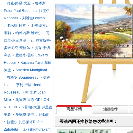
雅克·路易·大卫
鲁本斯
Peter Paul Rubens
拉斐尔
Raphael
列维坦Levitan
卡米耶·柯罗
让·弗朗索瓦·
米勒
约翰内斯·维米尔
瓦
西里·康定斯基
让·奥古斯特·
多米尼克·安格尔
提香·韦切
利奥
爱德华·霍珀 Edward
Hopper
Kusama Yayoi 草间
弥生
Amedeo Modigliani
布格罗 Bouguereau
提香
titian
亨利·卢梭 Henri
Rousseau
琼·米罗 Joan
Miro
奥迪隆·雷东 ODILON
REDON
卡斯帕·大卫·弗里德
商品详情
油画推荐
里希
爱德华·蒙克
伦勃朗
买油画网还推荐给您这些油画：
拉斐尔·扎巴莱塔Rafael
Zabaleta
takashi-murakami