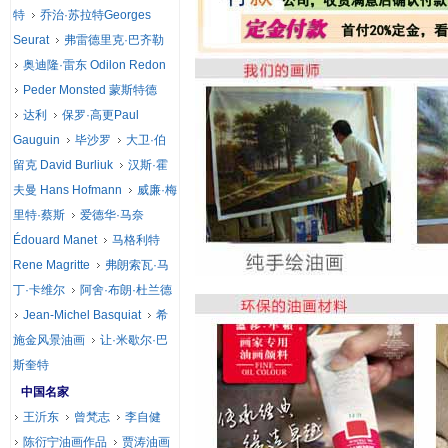
特
乔治·苏拉特Georges
Seurat
弗雷德里克·巴齐勒
奥迪隆·雷东 Odilon Redon
Peder Monsted 蒙斯特德
达利
保罗·高更Paul
Gauguin
毕沙罗
大卫·伯
留克 David Burliuk
汉斯·霍
夫曼 Hans Hofmann
威廉·梅
里特·蔡斯
爱德华·马奈
Édouard Manet
马格利特
Rene Magritte
弗朗索瓦·马
丁·卡维尔
阿舍·布朗·杜兰德
Jean-Michel Basquiat
希
施金风景油画
让·米歇尔·巴
斯奎特
中国名家
王沂东
曾梵志
李自健
陈衍宁油画作品
贾涛油画