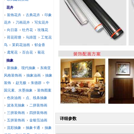
花卉
装饰花卉
古典花卉
印象
花卉
刀画花卉
写实花卉
向日葵
牡丹花
玫瑰花
荷花荷塘
马蹄莲
工笔花
鸟
茉莉花油画
郁金香
鸢尾花
百合花
菊花
抽象
新抽象、现代抽象
东南亚
风格装饰画
抽象油画
抽象
装饰
赵无极
朱德群
中
国元素、水墨抽象
装饰图案
色块油画
点、线条抽象
波洛克抽象
二拼装饰画
三拼装饰画
四拼装饰画
详细参数
五拼装饰画
金银箔油画
流彩抽象
抽象卡通
抽象