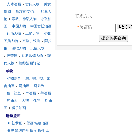
人体油画
古典人物
美女
贵妇
西方古典宫廷
印象人
联系方式：
物
宗教、神话人物
小孩油
画
中国人物
中国宫廷油画
*
验证码：
运动人物
工笔人物
少数
民族人物
京剧、戏曲
阿拉
伯
酒吧人物
天使人物
芭蕾舞
佛教敦煌人物
现
代人物
婚纱油画订做
动物
动物综合
鸡、鸭、鹅、家
禽油画
马油画
鸟系列
鱼、鲤鱼
牛油画
羊油画
狗油画
天鹅
孔雀
鹿油
画
狮子油画
雕塑壁画
3D艺术画
壁画,墙绘油画
雕塑 景观造形 摆设 摆件 工