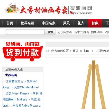
首页
世界名画
中国名家
风景
花卉
抽象
超现实油画
新中式油画
抽象油画
酒
您当前的位置：
首页
»
抽象
»
三拼装饰
油画分类大全
世界名画
世界名画集合
梵高van
Gogh
莫奈Claude Monet
德加Edgar Degas
亨利·马
蒂斯Henri Matisse
马克·夏
加尔
毕加索Pablo Picasso