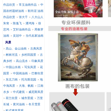
作品欣赏
常玉油画作品
中
国农村题材油画
靳尚谊 油画
作品欣赏
张大千
八大山人
朱耷
陈逸飞
潘鸿海
徐
悲鸿
艾轩油画作品
周春芽
油画
吴冠中
当代名家油画
风景
高山、金山油画
古典风景
树林河流
乡村田园景
古
典乡村
高山流水
印象风景
中国山水画
写实风景
花
园景
中国画油画
巴黎街景
东北刀画
托马斯花园
地
中海风景
大海、帆船
江南
水乡
中式建筑
威尼斯风景
荷兰街景
城市景观
万里
长城
黄河油画
冬天雪景
欧式建筑景观